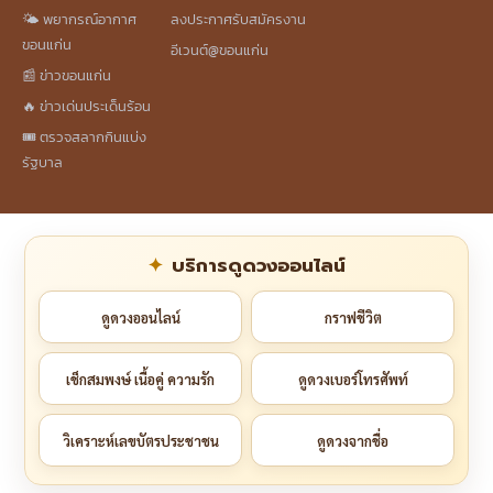
🌤️ พยากรณ์อากาศ
ลงประกาศรับสมัครงาน
ขอนแก่น
อีเวนต์@ขอนแก่น
📰 ข่าวขอนแก่น
🔥 ข่าวเด่นประเด็นร้อน
🎟️ ตรวจสลากกินแบ่ง
รัฐบาล
บริการดูดวงออนไลน์
ดูดวงออนไลน์
กราฟชีวิต
เช็กสมพงษ์ เนื้อคู่ ความรัก
ดูดวงเบอร์โทรศัพท์
วิเคราะห์เลขบัตรประชาชน
ดูดวงจากชื่อ