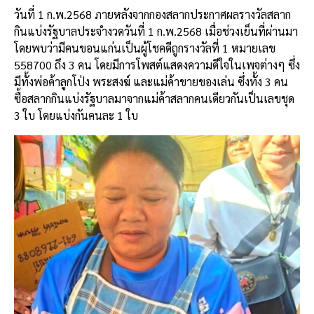
วันที่ 1 ก.พ.2568 ภายหลังจากกองสลากประกาศผลรางวัลสลาก
กินแบ่งรัฐบาลประจำงวดวันที่ 1 ก.พ.2568 เมื่อช่วงเย็นที่ผ่านมา
โดยพบว่ามีคนขอนแก่นเป็นผู้โชคดีถูกรางวัลที่ 1 หมายเลข
558700 ถึง 3 คน โดยมีการโพสต์แสดงความดีใจในเพจต่างๆ ซึ่ง
มีทั้งพ่อค้าลูกโป่ง พระสงฆ์ และแม่ค้าขายของเล่น ซึ่งทั้ง 3 คน
ซื้อสลากกินแบ่งรัฐบาลมาจากแม่ค้าสลากคนเดียวกันเป็นเลขชุด
3 ใบ โดยแบ่งกันคนละ 1 ใบ