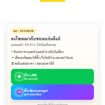
AD • SPONSOR
ลงโฆษณากับขอนแก่นลิงก์
แบนเนอร์ • PR ข่าว • โปรโมตกิจกรรม
⚡ รับเรทราคาและคำแนะนำภายในวันเดียว
📌 เลือกลงโฆษณาได้ทั้ง เว็บไซต์/Facebook/Tiktok
🧾 ขอใบเสนอราคา / ออกเอกสารได้
ทัก LINE
รับเรทราคา
ทัก Messenger
คุยรายละเอียด
ตอบกลับเร็วในเวลาทำการ