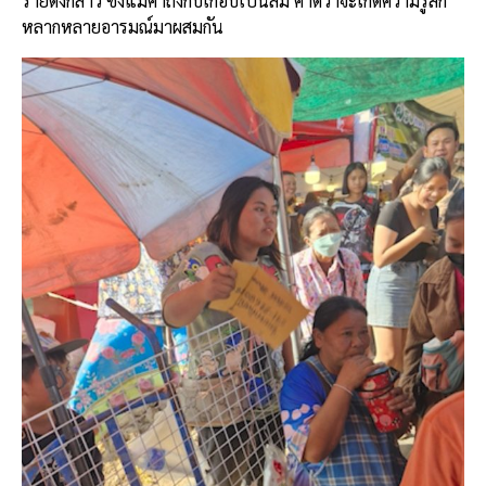
รายดังกล่าว ซึ่งแม่ค้าถึงกับเกือบเป็นลม คาดว่าจะเกิดความรู้สึก
หลากหลายอารมณ์มาผสมกัน