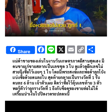
F
Li
X
E
C
S
Share
ac
n
m
o
h
แม่ค้าขายของเล่นในงานวันเกษตรภาคอีสานสุดเฮง มี
e
e
ai
py
ar
คนขายเร่ขายสลากเป็นเลขชุด 3 ใบ ดูแล้วดูอีกเลขไม่
b
l
Li
e
สวยจึงซื้อไว้เฉยๆ 1 ใบ โดยมีพระสงฆ์และพ่อค้าลูกโป่ง
แบ่งซื้อด้วยคนละใบ สุดท้ายกลายเป็นรางวัลที่ 1 รับ
o
n
คนละ 6 ล้าน เจ้าตัวเผย คิดว่าซื้อไว้ลุ้นเลขท้าย 3 ตัว
o
k
พอรู้ตัวว่าถูกรางวัลที่ 1 ถึงกับช็อคของขายต่อไม่ได้
เตรียมนำเงินไปปิดงวดรถปลดหนี้
k