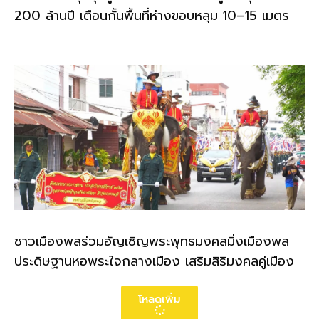
200 ล้านปี เตือนกั้นพื้นที่ห่างขอบหลุม 10–15 เมตร
ชาวเมืองพลร่วมอัญเชิญพระพุทธมงคลมิ่งเมืองพล
ประดิษฐานหอพระใจกลางเมือง เสริมสิริมงคลคู่เมือง
โหลดเพิ่ม