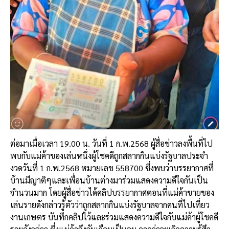
ต่อมาเมื่อเวลา 19.00 น. วันที่ 1 ก.พ.2568 ผู้สื่อข่าวลงพื้นที่ไป
พบกับแม่ค้าของเล่นหนึ่งผู้โชคดีถูกสลากกินแบ่งรัฐบาลประจำ
งวดวันที่ 1 ก.พ.2568 หมายเลข 558700 ซึ่งพบว่าบรรยากาศที่
บ้านมีญาติๆและเพื่อนบ้านต่างมาร่วมแสดงความดีใจกันเป็น
จำนวนมาก โดยผู้สื่อข่าวได้คลิปบรรยากาศตอนที่แม่ค้าขายของ
เล่นรายดังกล่าวรู้ตัวว่าถูกสลากกินแบ่งรัฐบาลจากคนที่ไปเที่ยว
งานเกษตร บันทึกคลิปไว้และร่วมแสดงความดีใจกับแม่ค้าผู้โชคดี