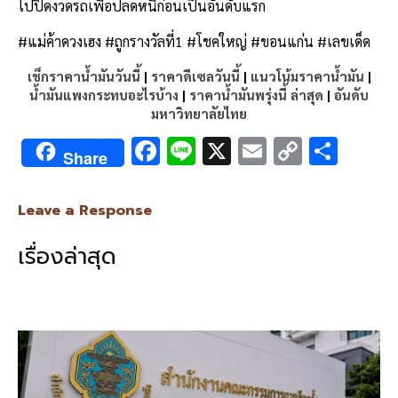
ไปปิดงวดรถเพื่อปลดหนี้ก่อนเป็นอันดับแรก
#แม่ค้าดวงเฮง #ถูกรางวัลที่1 #โชคใหญ่ #ขอนแก่น #เลขเด็ด
เช็กราคาน้ำมันวันนี้
|
ราคาดีเซลวันนี้
|
แนวโน้มราคาน้ำมัน
|
น้ำมันแพงกระทบอะไรบ้าง
|
ราคาน้ำมันพรุ่งนี้ ล่าสุด
|
อันดับ
มหาวิทยาลัยไทย
F
Li
X
E
C
S
Share
ac
n
m
o
h
e
e
ai
py
ar
Leave a Response
b
l
Li
e
เรื่องล่าสุด
o
n
o
k
k