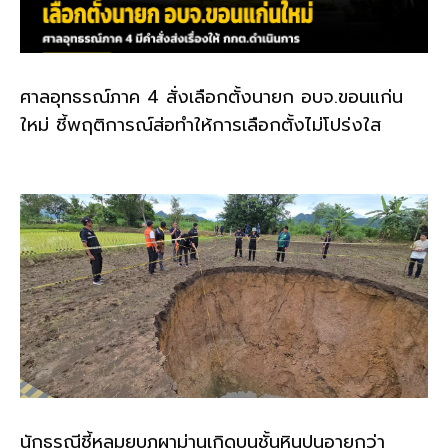
ศาลอุทธรณ์ภาค 4 สั่งเลือกตั้งนายก อบจ.ขอนแก่น
ใหม่ ชี้พฤติการณ์ส่อทำให้การเลือกตั้งไม่โปร่งใส
นักธรณีชี้หลุมยุบภูผาม่านเกิดบนชั้นหินปูนอายุกว่า