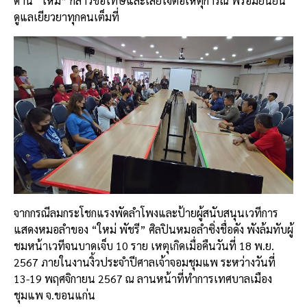
ด้าน “ใหม่” กล่าวขอโทษและเสียใจต่อเหตุการณ์ พร้อมยืนยัน
ดูแลเยียวยาทุกคนเต็มที่
จากกรณีลมกระโชกแรงพัดลำโพงและป้ายผู้สนับสนุนเวทีการ
แสดงหมอลำของ “ใหม่ พัชรี” ศิลปินหมอลำซิ่งชื่อดัง พังล้มทับผู้
ชมหน้าเวทีจนบาดเจ็บ 10 ราย เหตุเกิดเมื่อคืนวันที่ 18 พ.ย.
2567 ภายในงานงิ้วประจำปีศาลเจ้าจอมชุมแพ ระหว่างวันที่
13-19 พฤศจิกายน 2567 ณ ลานหน้าที่ทำการเทศบาลเมือง
ชุมแพ จ.ขอนแก่น