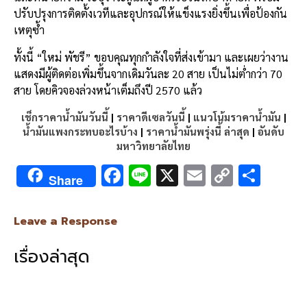
ปรับปรุงการติดตั้งเวทีและอุปกรณ์ให้แข็งแรงยิ่งขึ้นเพื่อป้องกัน
เหตุซ้ำ
ทั้งนี้ “ใหม่ พัชรี” ขอบคุณทุกกำลังใจที่ส่งเข้ามา และเผยว่างาน
แสดงมีผู้ติดต่อเพิ่มขึ้นจากเดิมวันละ 20 สาย เป็นไม่ต่ำกว่า 70
สาย โดยคิวจองล่วงหน้าเต็มถึงปี 2570 แล้ว
เช็กราคาน้ำมันวันนี้
|
ราคาดีเซลวันนี้
|
แนวโน้มราคาน้ำมัน
|
น้ำมันแพงกระทบอะไรบ้าง
|
ราคาน้ำมันพรุ่งนี้ ล่าสุด
|
อันดับ
มหาวิทยาลัยไทย
F
Li
X
E
C
S
Share
ac
n
m
o
h
e
e
ai
py
ar
Leave a Response
b
l
Li
e
เรื่องล่าสุด
o
n
o
k
k