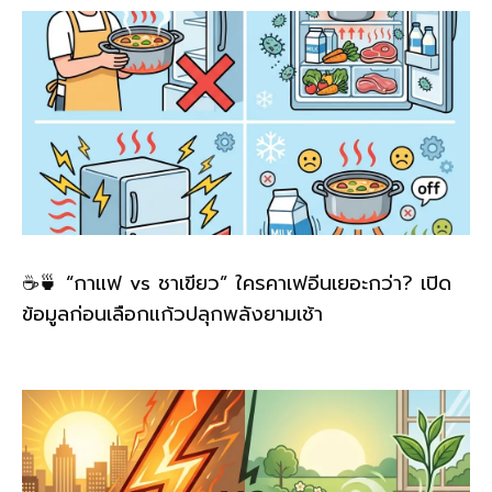
☕🍵 “กาแฟ vs ชาเขียว” ใครคาเฟอีนเยอะกว่า? เปิด
ข้อมูลก่อนเลือกแก้วปลุกพลังยามเช้า