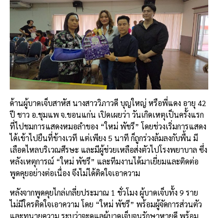
ด้านผู้บาดเจ็บสาหัส นางสาววิภาวดี บุญใหญ่ หรือพี่แดง อายุ 42
ปี ชาว อ.ชุมแพ จ.ขอนแก่น เปิดเผยว่า วันเกิดเหตุเป็นครั้งแรก
ที่ไปชมการแสดงหมอลำของ “ใหม่ พัชรี” โดยช่วงเริ่มการแสดง
ได้เข้าไปยืนที่ข้างเวที แต่เพียง 5 นาที ก็ถูกร่วงล้มลงกับพื้น มี
เลือดไหลบริเวณศีรษะ และมีผู้ช่วยเหลือส่งตัวไปโรงพยาบาล ซึ่ง
หลังเหตุการณ์ “ใหม่ พัชรี” และทีมงานได้มาเยี่ยมและติดต่อ
พูดคุยอย่างต่อเนื่อง จึงไม่ได้ติดใจเอาความ
หลังจากพูดคุยไกล่เกลี่ยประมาณ 1 ชั่วโมง ผู้บาดเจ็บทั้ง 9 ราย
ไม่มีใครติดใจเอาความ โดย “ใหม่ พัชรี” พร้อมผู้จัดการส่วนตัว
และทนายความ ระบุว่าจะดูแลผู้บาดเจ็บจนรักษาหายดี พร้อม