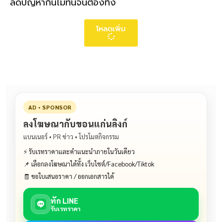
ลดปัญหากินไม่ทันจนต้องทิ้ง
โหลดเพิ่ม
AD • SPONSOR
ลงโฆษณากับขอนแก่นลิงก์
แบนเนอร์ • PR ข่าว • โปรโมตกิจกรรม
⚡ รับเรทราคาและคำแนะนำภายในวันเดียว
📌 เลือกลงโฆษณาได้ทั้ง เว็บไซต์/Facebook/Tiktok
🧾 ขอใบเสนอราคา / ออกเอกสารได้
ทัก LINE
รับเรทราคา