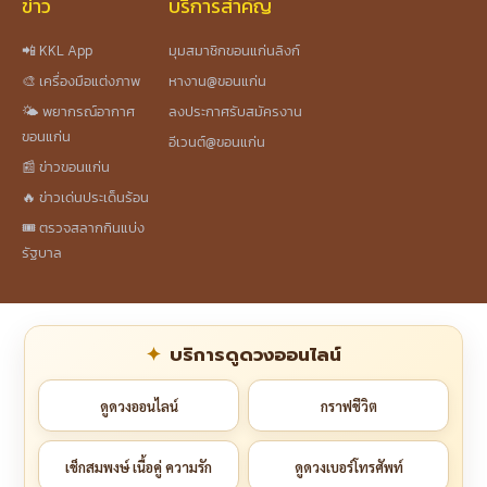
ข่าว
บริการสำคัญ
📲 KKL App
มุมสมาชิกขอนแก่นลิงก์
🎨 เครื่องมือแต่งภาพ
หางาน@ขอนแก่น
🌤️ พยากรณ์อากาศ
ลงประกาศรับสมัครงาน
ขอนแก่น
อีเวนต์@ขอนแก่น
📰 ข่าวขอนแก่น
🔥 ข่าวเด่นประเด็นร้อน
🎟️ ตรวจสลากกินแบ่ง
รัฐบาล
บริการดูดวงออนไลน์
ดูดวงออนไลน์
กราฟชีวิต
เช็กสมพงษ์ เนื้อคู่ ความรัก
ดูดวงเบอร์โทรศัพท์