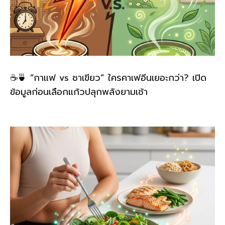
☕🍵 “กาแฟ vs ชาเขียว” ใครคาเฟอีนเยอะกว่า? เปิด
ข้อมูลก่อนเลือกแก้วปลุกพลังยามเช้า