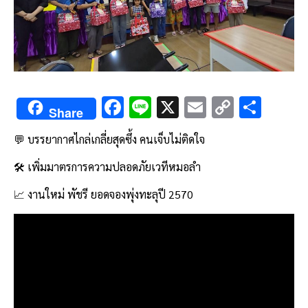
F
Li
X
E
C
S
Share
ac
n
m
o
h
💬
บรรยากาศไกล่เกลี่ยสุดซึ้ง คนเจ็บไม่ติดใจ
e
e
ai
py
ar
b
l
Li
e
🛠️
เพิ่มมาตรการความปลอดภัยเวทีหมอลำ
o
n
📈
งานใหม่ พัชรี ยอดจองพุ่งทะลุปี 2570
o
k
k