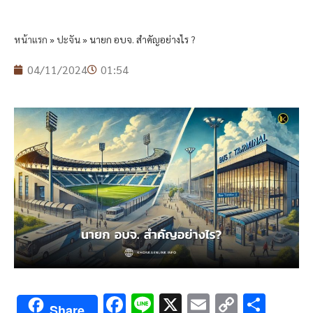
หน้าแรก
»
ปะจัน
»
นายก อบจ. สำคัญอย่างไร ?
04/11/2024
01:54
F
Li
X
E
C
S
Share