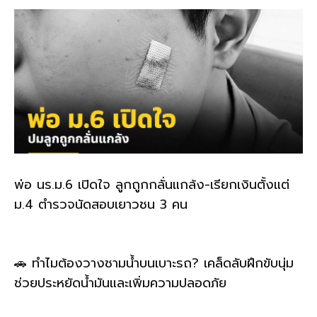
k
พ่อ นร.ม.6 เปิดใจ ลูกถูกกลั่นแกล้ง-เรียกเงินตั้งแต่
ม.4 ตำรวจนัดสอบเยาวชน 3 คน
🚗 ทำไมต้องวางชามน้ำบนเบาะรถ? เคล็ดลับฝึกขับนุ่ม
ช่วยประหยัดน้ำมันและเพิ่มความปลอดภัย