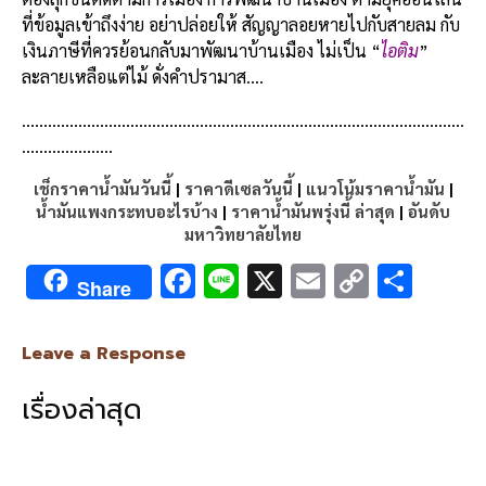
ที่ข้อมูลเข้าถึงง่าย อย่าปล่อยให้ สัญญาลอยหายไปกับสายลม กับ
เงินภาษีที่ควรย้อนกลับมาพัฒนาบ้านเมือง ไม่เป็น “
ไอติม
”
ละลายเหลือแต่ไม้ ดั่งคำปรามาส….
…………………………………………………………………………………………
…………………
เช็กราคาน้ำมันวันนี้
|
ราคาดีเซลวันนี้
|
แนวโน้มราคาน้ำมัน
|
น้ำมันแพงกระทบอะไรบ้าง
|
ราคาน้ำมันพรุ่งนี้ ล่าสุด
|
อันดับ
มหาวิทยาลัยไทย
F
Li
X
E
C
S
Share
ac
n
m
o
h
e
e
ai
py
ar
Leave a Response
b
l
Li
e
เรื่องล่าสุด
o
n
o
k