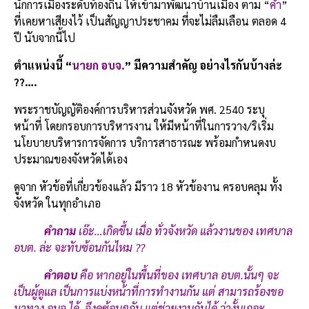
นักการเมืองระดับท้องถิ่น ให้เข้ามาพัฒนาบ้านเมือง ตาม “
คำ
”
ที่เคยหาเสียงไว้ เป็นสัญญาประชาคม ที่จะไม่ลืมเลือน ตลอด 4
ปี นับจากนี้ไป
ตำแหน่งนี้ “
นายก อบจ.
” มีความสำคัญ อย่างไรกันบ้างล่ะ
??….
พระราชบัญญัติองค์การบริหารส่วนจังหวัด พศ. 2540 ระบุ
หน้าที่ โดยกรอบการบริหารงาน ให้มีหน้าที่ในการวาง/ริเริ่ม
นโยบายบริหารการจัดการ บริการสาธารณะ พร้อมกำหนดงบ
ประมาณของจังหวัดได้เอง
ดูจาก หัวข้อที่เกี่ยวข้องแล้ว มีราว 18 หัวข้องาน ครอบคลุม ทั้ง
จังหวัด ในทุกอำเภอ
คำถาม
เอ๊ะ
…เกิดขึ้น เมื่อ ทั่วจังหวัด แล้วงานของ เทศบาล
อบต. ล่ะ จะทับซ้อนกันไหม ??
คำตอบ
คือ หากอยู่ในพื้นที่ของ เทศบาล อบต
.นั้นๆ จะ
เป็นผู้ดูแล เป็นการแบ่งหน้าที่การทำงานกัน แต่ สามารถร้องขอ
มาทาง อบจ.ได้ จึงดูซ้อนๆกัน แต่ช่วยงานกันได้ ว่างั้นเถอะ