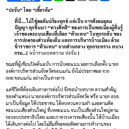
ac
n
m
o
h
“ปะจัน” โดย
“เขี้ยวจัน”
e
e
ai
py
ar
ที่นี่….ไม่ใช่คอลัมน์ร้องทุกข์ แต่เป็น การสังคมอุดม
b
l
Li
e
ปัญญา ลุกขึ้นมา “ทวงสิทธิ” ของการเป็นพลเมืองผู้ตื่นรู้
o
n
เจ้าของคะแนนเสียงที่เลือก “ตัวแทน” ในทุกระดับ ของ
o
k
การปกครองส่วนท้องถิ่น และการบริหารบ้านเมือง ด้วย
ข้าราชการ “ตัวแทน” จากส่วนกลาง ทุกกระทรวง ทบวง
k
กรม…[
หน้ารวมบทความ ปะจัน
]
ขณะที่ผู้เขียนปิดต้นฉบับ การนับคะแนน ผลการเลือกตั้ง นายก
องค์การบริหารส่วนจังหวัดขอนแก่น ยังไม่ประกาศผล จาก
กกต.ขอนแก่น อย่างเป็นทางการ
แต่ชีวิตที่ต้องเดินทางการต่อไป จึงขอนำบทบาท ความสำคัญ
ของตำแหน่ง นายกองค์การบริหารส่วนจังหวัด หรือ นายก อบจ.
มาเป็นข้อมูล ให้ประชาชน ได้ทบทวนความจำ และตามติด
คะแนนเสียงส่วนใหญ่ ที่เทคะแนน จนเป็นเสียงส่วนใหญ่ตาม
ระบอบประชาธิปไตย และเราควรเคารพเสียงนั้น ให้บ้านเมือง
ได้เดินทางต่อไป โดยไม่ลืมที่จะคอยติดตามการทำงานของ