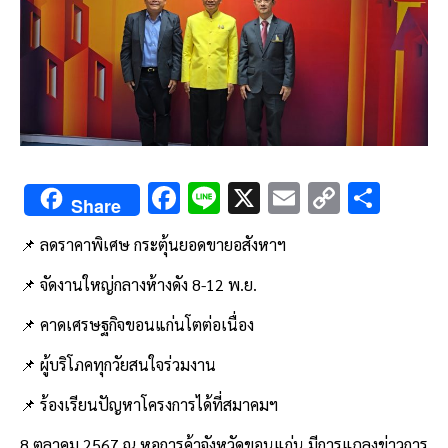
F
Li
X
E
C
S
Share
ac
n
m
o
h
📌 ลดราคาพิเศษ กระตุ้นยอดขายอสังหาฯ
e
e
ai
py
ar
b
l
Li
e
📌 จัดงานใหญ่กลางห้างดัง 8-12 พ.ย.
o
n
📌 คาดเศรษฐกิจขอนแก่นโตต่อเนื่อง
o
k
📌 ผู้บริโภคทุกวัยสนใจร่วมงาน
k
📌 ร้องเรียนปัญหาโครงการได้ที่สมาคมฯ
8 ตุลาคม 2567 ณ หอการค้าจังหวัดขอนแก่น มีการแถลงข่าวการ