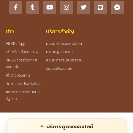
ข่าว
บริการสำคัญ
📲 KKL App
มุมสมาชิกขอนแก่นลิงก์
🎨 เครื่องมือแต่งภาพ
หางาน@ขอนแก่น
🌤️ พยากรณ์อากาศ
ลงประกาศรับสมัครงาน
ขอนแก่น
อีเวนต์@ขอนแก่น
📰 ข่าวขอนแก่น
🔥 ข่าวเด่นประเด็นร้อน
🎟️ ตรวจสลากกินแบ่ง
รัฐบาล
บริการดูดวงออนไลน์