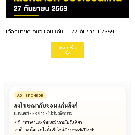
เลือกนายก อบจ.ขอนแก่น : 27 กันยายน 2569
โหลดเพิ่ม
AD • SPONSOR
ลงโฆษณากับขอนแก่นลิงก์
แบนเนอร์ • PR ข่าว • โปรโมตกิจกรรม
⚡ รับเรทราคาและคำแนะนำภายในวันเดียว
📌 เลือกลงโฆษณาได้ทั้ง เว็บไซต์/Facebook/Tiktok