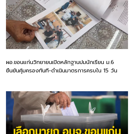
ผอ.ขอนแก่นวิทยายนเปิดหลักฐานปมนักเรียน ม.6
ยืนยันคุ้มครองทันที-ดำเนินมาตรการครบใน 15 วัน