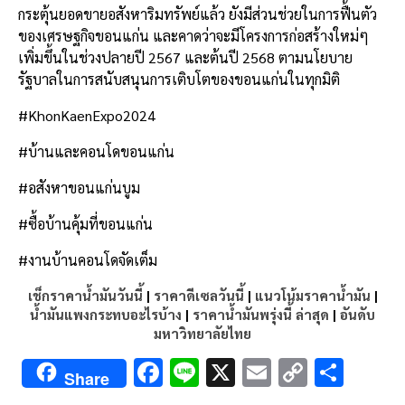
กระตุ้นยอดขายอสังหาริมทรัพย์แล้ว ยังมีส่วนช่วยในการฟื้นตัว
ของเศรษฐกิจขอนแก่น และคาดว่าจะมีโครงการก่อสร้างใหม่ๆ
เพิ่มขึ้นในช่วงปลายปี 2567 และต้นปี 2568 ตามนโยบาย
รัฐบาลในการสนับสนุนการเติบโตของขอนแก่นในทุกมิติ
#KhonKaenExpo2024
#บ้านและคอนโดขอนแก่น
#อสังหาขอนแก่นบูม
#ซื้อบ้านคุ้มที่ขอนแก่น
#งานบ้านคอนโดจัดเต็ม
เช็กราคาน้ำมันวันนี้
|
ราคาดีเซลวันนี้
|
แนวโน้มราคาน้ำมัน
|
น้ำมันแพงกระทบอะไรบ้าง
|
ราคาน้ำมันพรุ่งนี้ ล่าสุด
|
อันดับ
มหาวิทยาลัยไทย
F
Li
X
E
C
S
Share
ac
n
m
o
h