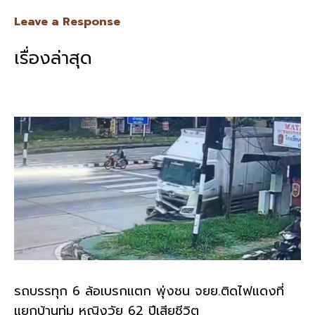
e
e
ai
py
ar
Leave a Response
b
l
Li
e
เรื่องล่าสุด
o
n
o
k
k
รถบรรทุก 6 ล้อเบรกแตก พุ่งชน จยย.ติดไฟแดงที่
แยกบ้านทุ่ม หญิงวัย 62 ปีเสียชีวิต