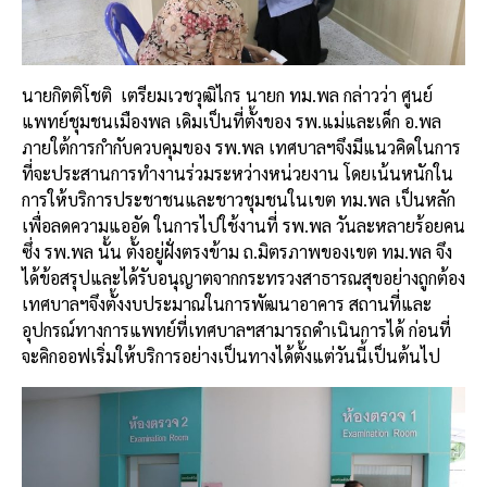
นายกิตติโชติ
เตรียมเวชวุฒิไกร นายก ทม.พล กล่าวว่า ศูนย์
แพทย์ชุมชนเมืองพล เดิมเป็นที่ตั้งของ รพ.แม่และเด็ก อ.พล
ภายใต้การกำกับควบคุมของ รพ.พล เทศบาลฯจึงมีแนวคิดในการ
ที่จะประสานการทำงานร่วมระหว่างหน่วยงาน โดยเน้นหนักใน
การให้บริการประชาชนและชาวชุมชนในเขต ทม.พล เป็นหลัก
เพื่อลดความแออัด ในการไปใช้งานที่ รพ.พล วันละหลายร้อยคน
ซึ่ง รพ.พล นั้น ตั้งอยู่ฝั่งตรงข้าม ถ.มิตรภาพของเขต ทม.พล จึง
ได้ข้อสรุปและได้รับอนุญาตจากกระทรวงสาธารณสุขอย่างถูกต้อง
เทศบาลฯจึงตั้งงบประมาณในการพัฒนาอาคาร สถานที่และ
อุปกรณ์ทางการแพทย์ที่เทศบาลฯสามารถดำเนินการได้ ก่อนที่
จะคิกออฟเริ่มให้บริการอย่างเป็นทางได้ตั้งแต่วันนี้เป็นต้นไป