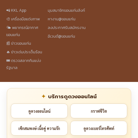
📲 KKL App
มุมสมาชิกขอนแก่นลิงก์
🎨 เครื่องมือแต่งภาพ
หางาน@ขอนแก่น
🌤️ พยากรณ์อากาศ
ลงประกาศรับสมัครงาน
ขอนแก่น
อีเวนต์@ขอนแก่น
📰 ข่าวขอนแก่น
🔥 ข่าวเด่นประเด็นร้อน
🎟️ ตรวจสลากกินแบ่ง
รัฐบาล
บริการดูดวงออนไลน์
ดูดวงออนไลน์
กราฟชีวิต
เช็กสมพงษ์ เนื้อคู่ ความรัก
ดูดวงเบอร์โทรศัพท์