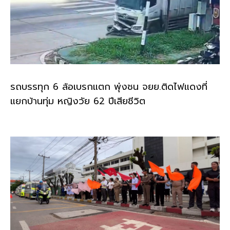
รถบรรทุก 6 ล้อเบรกแตก พุ่งชน จยย.ติดไฟแดงที่
แยกบ้านทุ่ม หญิงวัย 62 ปีเสียชีวิต