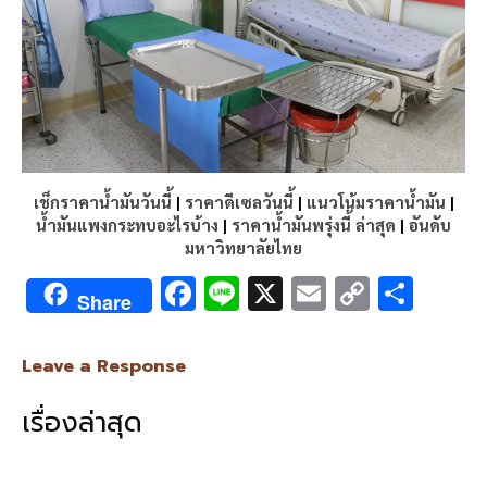
เช็กราคาน้ำมันวันนี้
|
ราคาดีเซลวันนี้
|
แนวโน้มราคาน้ำมัน
|
น้ำมันแพงกระทบอะไรบ้าง
|
ราคาน้ำมันพรุ่งนี้ ล่าสุด
|
อันดับ
มหาวิทยาลัยไทย
F
Li
X
E
C
S
Share
ac
n
m
o
h
e
e
ai
py
ar
Leave a Response
b
l
Li
e
เรื่องล่าสุด
o
n
o
k