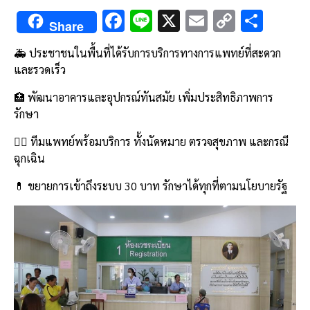
F
Li
X
E
C
S
Share
ac
n
m
o
h
🚑 ประชาชนในพื้นที่ได้รับการบริการทางการแพทย์ที่สะดวก
e
e
ai
py
ar
และรวดเร็ว
b
l
Li
e
🏥 พัฒนาอาคารและอุปกรณ์ทันสมัย เพิ่มประสิทธิภาพการ
o
n
รักษา
o
k
🧑‍⚕️ ทีมแพทย์พร้อมบริการ ทั้งนัดหมาย ตรวจสุขภาพ และกรณี
k
ฉุกเฉิน
💊 ขยายการเข้าถึงระบบ 30 บาท รักษาได้ทุกที่ตามนโยบายรัฐ