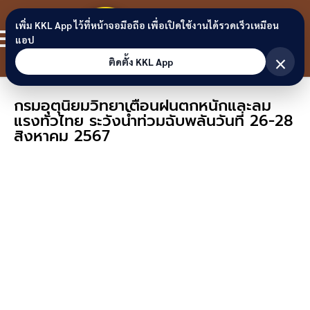
Skip to content
ขอนแก่น
เพิ่ม KKL App ไว้ที่หน้าจอมือถือ เพื่อเปิดใช้งานได้รวดเร็วเหมือน
สมาชิก
แอป
ลิงก์
×
ติดตั้ง KKL App
กรมอุตุนิยมวิทยาเตือนฝนตกหนักและลม
แรงทั่วไทย ระวังน้ำท่วมฉับพลันวันที่ 26-28
สิงหาคม 2567