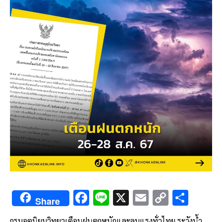
F
Li
X
E
C
S
Share
ac
n
m
o
h
กรมอุตุนิยมวิทยาเตือนฝนตกหนักและลมแรงทั่วไทย ระวังน้ำ