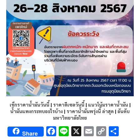
เช็กราคาน้ำมันวันนี้
|
ราคาดีเซลวันนี้
|
แนวโน้มราคาน้ำมัน
|
น้ำมันแพงกระทบอะไรบ้าง
|
ราคาน้ำมันพรุ่งนี้ ล่าสุด
|
อันดับ
มหาวิทยาลัยไทย
F
Li
X
E
C
S
Share