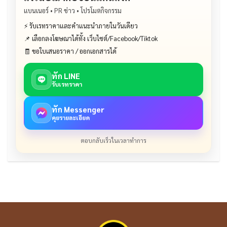
แบนเนอร์ • PR ข่าว • โปรโมตกิจกรรม
⚡ รับเรทราคาและคำแนะนำภายในวันเดียว
📌 เลือกลงโฆษณาได้ทั้ง เว็บไซต์/Facebook/Tiktok
🧾 ขอใบเสนอราคา / ออกเอกสารได้
ทัก LINE
รับเรทราคา
ทัก Messenger
คุยรายละเอียด
ตอบกลับเร็วในเวลาทำการ