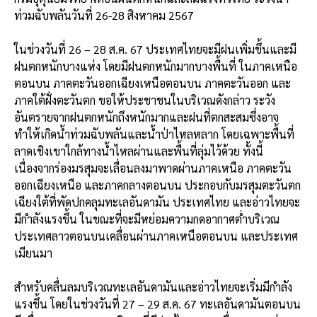
e
e
ai
py
ar
ท่วมฉับพลันวันที่ 26-28 สิงหาคม 2567
b
l
Li
e
o
n
ในช่วงวันที่ 26 – 28 ส.ค. 67 ประเทศไทยจะมีฝนเพิ่มขึ้นและมี
ฝนตกหนักบางแห่ง โดยมีฝนตกหนักมากบางพื้นที่ ในภาคเหนือ
o
k
ตอนบน ภาคตะวันออกเฉียงเหนือตอนบน ภาคตะวันออก และ
k
ภาคใต้ฝั่งตะวันตก ขอให้ประชาชนในบริเวณดังกล่าว ระวัง
อันตรายจากฝนตกหนักถึงหนักมากและฝนที่ตกสะสมซึ่งอาจ
ทำให้เกิดน้ำท่วมฉับพลันและน้ำป่าไหลหลาก โดยเฉพาะพื้นที่
ลาดเชิงเขาใกล้ทางน้ำไหลผ่านและพื้นที่ลุ่มไว้ด้วย ทั้งนี้
เนื่องจากร่องมรสุมจะเลื่อนลงมาพาดผ่านภาคเหนือ ภาคตะวัน
ออกเฉียงเหนือ และภาคกลางตอนบน ประกอบกับมรสุมตะวันตก
เฉียงใต้ที่พัดปกคลุมทะเลอันดามัน ประเทศไทย และอ่าวไทยจะ
มีกำลังแรงขึ้น ในขณะที่จะมีหย่อมความกดอากาศต่ำบริเวณ
ประเทศลาวตอนบนเคลื่อนผ่านภาคเหนือตอนบน และประเทศ
เมียนมา
สำหรับคลื่นลมบริเวณทะเลอันดามันและอ่าวไทยจะเริ่มมีกำลัง
แรงขึ้น โดยในช่วงวันที่ 27 – 29 ส.ค. 67 ทะเลอันดามันตอนบน