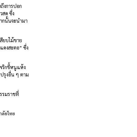
ยถึงการปอก
วสด ซึ่ง
จากนั้นจะนำมา
สียบไม้ขาย
งแดงสะตอ” ซึ่ง
ริกขี้หนูแห้ง
ปรุงอื่น ๆ ตาม
รรมราชที่
าลัยไทย