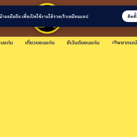
ขอนแก่นลิงก์
่หน้าจอมือถือ เพื่อเปิดใช้งานได้รวดเร็วเหมือนแอป
ติดตั
นแก่น
เที่ยวขอนแก่น
อีเว้นต์ขอนแก่น
⛅พยากรณ์