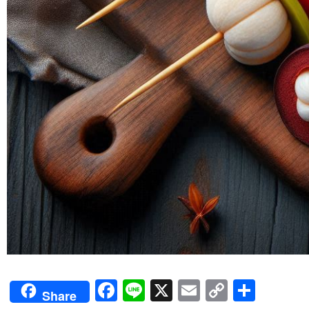
Facebook
Line
X
Email
Copy
Shar
Share