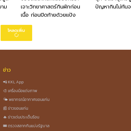
ยาม
เจาะวิทยาศาสตร์กินผักก่อน
ปัญหากินไม่ทันจ
เนื้อ ก่อนปิดท้ายด้วยแป้ง
โหลดเพิ่ม
ข่าว
📲 KKL App
🎨 เครื่องมือแต่งภาพ
🌤️ พยากรณ์อากาศขอนแก่น
📰 ข่าวขอนแก่น
🔥 ข่าวเด่นประเด็นร้อน
🎟️ ตรวจสลากกินแบ่งรัฐบาล