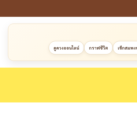
ดูดวงออนไลน์
กราฟชีวิต
เช็กสมพงษ์