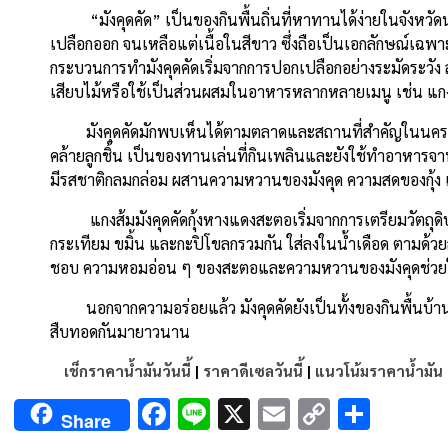
Link
“มังคุดคัด” เป็นของกินพื้นถิ่นที่หาทานได้ง่ายในจังหวัดน
เปลือกออก จนเหลือแต่เนื้อในสีขาว ซึ่งถือเป็นเอกลักษณ์เฉพาะของท
กระบวนการทำมังคุดคัดเริ่มจากการปอกเปลือกอย่างระมัดระวัง
เสียบไม้หรือใช้เป็นส่วนผสมในอาหารหลากหลายเมนู เช่น แกงส้
มังคุดคัดมักพบเห็นได้ตามตลาดและสถานที่สำคัญในนครศรีธ
คล้ายลูกชิ้น เป็นของทานเล่นที่กินเพลินและยังใช้ทำอาหารจานหล
มีรสชาติกลมกล่อม ผสานความหวานของมังคุด ความสดของกุ้ง 
แกงส้มมังคุดคัดกุ้งหางแดงสะตอเริ่มจากการเตรียมวัตถุดิบหลัก
กระเทียม ขมิ้น และกะปิโขลกรวมกัน ใส่ลงในน้ำเดือด ตามด้วยส
ชอบ ความหอมอ่อน ๆ ของสะตอและความหวานของมังคุดช่วยให้แ
นอกจากความอร่อยแล้ว มังคุดคัดยังเป็นทั้งของกินพื้นบ้า
สืบทอดกันมายาวนาน
เช็กราคาน้ำมันวันนี้
|
ราคาดีเซลวันนี้
|
แนวโน้มราคาน้ำมัน
Facebook
Line
X
Email
Copy
Shar
Share
Link