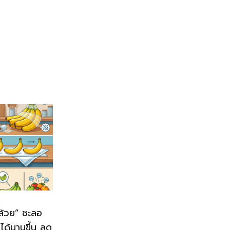
กล้วย” ชะลอ
ู่ได้นานขึ้น ลด