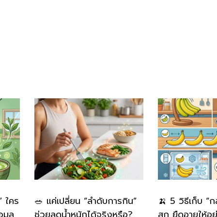
” ใคร
🥗 แค่เปลี่ยน “ลำดับการกิน”
🍌 5 วิธีเก็บ “
อมูล
ช่วยลดน้ำหนักได้จริงหรือ?
สุก ยืดอายุให้อย