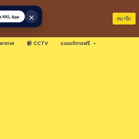
×
้ง KKL App
สมาชิก
อากาศ
📹 CCTV
รวมบริการฟรี