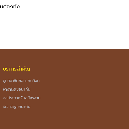
นต้องทิ้ง
บริการสำคัญ
มุมสมาชิกขอนแก่นลิงก์
หางาน@ขอนแก่น
ลงประกาศรับสมัครงาน
อีเวนต์@ขอนแก่น