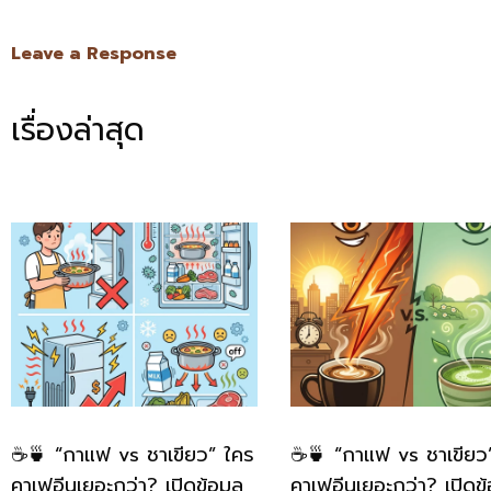
Leave a Response
เรื่องล่าสุด
☕🍵 “กาแฟ vs ชาเขียว” ใคร
☕🍵 “กาแฟ vs ชาเขียว
คาเฟอีนเยอะกว่า? เปิดข้อมูล
คาเฟอีนเยอะกว่า? เปิดข้