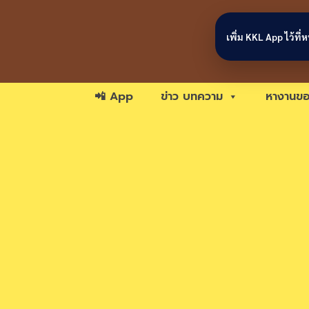
Skip to content
เพิ่ม KKL App ไว้ที
📲 App
ข่าว บทความ
หางานขอ