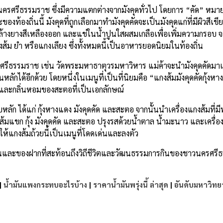
ครศรีธรรมราช ซึ่งมีความแตกต่างจากมังคุดทั่วไป โดยการ “คัด” หมา
้องถิ่นนี้ มังคุดที่ถูกเลือกมาทำมังคุดคัดจะเป็นมังคุดแก่ที่มีผิวสีเขีย
 ล้างยางสีเหลืองออก และแช่ในน้ำปูนใสผสมเกลือเพื่อเพิ่มความกรอบ 
ม ยำ หรือแกงเลียง ซึ่งทั้งหมดนี้เป็นอาหารยอดนิยมในท้องถิ่น
รรมราช เช่น วัดพระมหาธาตุวรมหาวิหาร แม่ค้าจะนำมังคุดคัดมาเ
ักได้อีกด้วย โดยหนึ่งในเมนูที่เป็นที่นิยมคือ “แกงส้มมังคุดคัดกุ้งหา
และกลิ่นหอมของสะตอที่เป็นเอกลักษณ์
 ได้แก่ กุ้งหางแดง มังคุดคัด และสะตอ จากนั้นนำเครื่องแกงส้มที่มีพ
้มแขก กุ้ง มังคุดคัด และสะตอ ปรุงรสด้วยน้ำตาล น้ำมะนาว และเครื่อง
กงส้มถ้วยนี้เป็นเมนูที่โดดเด่นและลงตัว
นและของฝากที่สะท้อนถึงวิถีชีวิตและวัฒนธรรมการกินของชาวนครศรีธ
|
น้ำมันแพงกระทบอะไรบ้าง
|
ราคาน้ำมันพรุ่งนี้ ล่าสุด
|
อันดับมหาวิทย
e