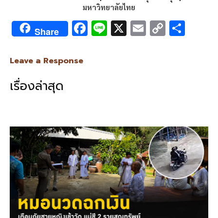
มหาวิทยาลัยไทย
F
Li
X
E
C
S
Share
ac
n
m
o
h
e
e
ai
py
ar
Leave a Response
b
l
Li
e
เรื่องล่าสุด
o
n
o
k
k