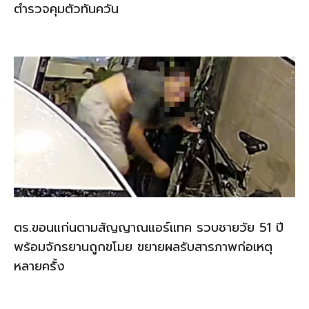
ตำรวจคุมตัวทันควัน
ตร.ขอนแก่นตามสัญญาณแอร์แทค รวบชายวัย 51 ปี
พร้อมจักรยานถูกขโมย ขยายผลรับสารภาพก่อเหตุ
หลายครั้ง