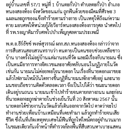
อยู่บ้านเลขที่ 57/1 หมู่ที่ 1 บ้านตะกั่วป่า ตำบลตะกั่วป่า อำเภอ
หนองสองห้อง จังหวัดขอนแก่น ถูกฟันด้วยของมีคมที่ศีรษะ 3
แผลและถูกของแข็งทำร้ายตามร่างกาย เป็นเหตุให้ถึงแก่ความ
ตาย มอบศพให้หน่วยกู้ภัยวีอาร์หนองสองห้องการกุศล นำศพไป
ที่ รพ.รอญาติมารับศพไปบำเพ็ญกุศลตามประเพณี
พ.ต.อ.ธีร์ธัชช์ พงษ์สุวรรณ์ ผกก.สภ.หนองสองห้อง กล่าวว่าจาก
การสืบสวนสอบสวนทราบว่า คนตายเป็นคนชอบช่วยเหลือชาว
บ้าน บางครั้งไม่อยู่บ้านแต่มานอนที่วัด และมีเรื่องกับนายมน ซึ่ง
เป็นคนมีอาการทางจิตเวชและอาศัยหลับนอนในกุฏิภายในวัด
เช่นกัน นายมนไม่ค่อยพอใจนายดอก ในเรื่องที่นายดอกเผาขยะ
แล้วไฟลามไหม้บันไดทางขึ้นกุฏิที่นายมนพักอาศัยอยู่ และนาย
มนชอบถือขวานติดตัวตลอดเวลา จึงเป็นไปได้ว่า ขณะนายดอก
เดินอยู่บนถนน นายมนเข้าไปทำร้ายจนตายกลางถนน และก่อน
ที่นายดอกจะถูกฆ่าตายในช่วงเย็นวันที่ 20 สิงหาคม 2567 นั้น
นายดอกได้ช่วยงานในวัดแล้วก็เดินออกจากวัดไป คาดว่าจะไป
ทำงานช่วยเพื่อนบ้านเหมือนที่เคยทำมา แล้วถูกทำร้ายจนเสีย
ชีวิต ซึ่งในที่เกิดเหตุพบเศษไม้ฟืนที่ถูกไฟไหม้ตกอยู่จำนวนมาก
ในขณะเดียวกันเจ้าหน้าที่ตำรวจก็ลงพื้นที่สืบสวนหาเบาะแสคน