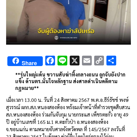
F
Li
X
E
C
S
Share
ac
n
m
o
h
**รุ่นใหญ่แค้น ขวานสับฆ่าทิ้งกลางถนน ถูกจับยังปาก
e
e
ai
py
ar
แข็ง ด้านตร.มั่นใจหลักฐาน ส่งศาลดำเนินคดีตาม
b
l
Li
e
กฎหมาย**
o
n
เมื่อเวลา 13.00 น. วันที่ 24 สิงหาคม 2567 พ.ต.อ.ธีร์ธัชช์ พงษ์
o
k
สุวรรณ์ ผกก.สภ.หนองสองห้อง พร้อมเจ้าหน้าที่ตำรวจชุดสืบสวน
สภ.หนองสองห้อง ร่วมกันจับกุม นายกระแส เพ็ชรตะกั่ว อายุ 49
k
ปี อยู่บ้านเลขที่ 165 ม.1 ต.ตะกั่วป่า อ.หนองสองห้อง
จ.ขอนแก่น ตามหมายจับศาลจังหวัดพล ที่ 145/2567 ลงวันที่
23 สิงหาคม 2567 ในข้อหา ฆ่าผู้อื่นโดยไตร่ตรองไว้ก่อน