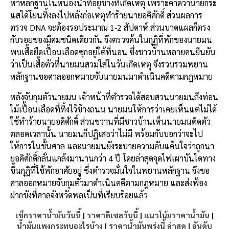
หาหลักฐานในหนองน้ำที่อยู่ข้างที่เกิดเหตุ เพราะคาดว่านายกระ
แสได้โยนทิ้งลงไปหลังก่อเหตุทำร้ายนายอคิศักดิ์ ส่วนผลการ
ตรวจ DNA จะต้องรอประมาณ 1-2 สัปดาห์ ส่วนบาดแผลก็ตรง
กับรอยของมีคมชนิดเดียวกัน จึงตรวจค้นในกุฏิที่พักของนายมน
พบเสื้อยืดเปื้อนเลือดซุกอยู่ใต้ที่นอน ซึ่งชาวบ้านหลายคนยืนยัน
ว่าเป็นเสื้อตัวที่นายมนสวมใส่ในวันเกิดเหตุ จึงรวบรวมพยาน
หลักฐานขอศาลออกหมายจับนายมนมาดำเนินคดีตามกฎหมาย
หลังจับกุมตัวนายมน เจ้าหน้าที่ตำรวจได้สอบสวนนายมนถึงท่อน
ไม้เปื้อนเลือดที่ทิ้งไว้ข้างถนน นายมนให้การว่าเคยเห็นแต่ไม่ได้
ใช้ทำร้ายนายอคิศักดิ์ ส่วนขวานที่มีชาวบ้านเห็นนายมนติดตัว
ตลอดเวลานั้น นายมนก็ปฏิเสธว่าไม่มี พร้อมกับบอกว่าจะไป
ให้การในชั้นศาล และนายมนยังระบายความคับแค้นใจว่าถูกนา
ยอคิศักดิ์กลั่นแกล้งมานานกว่า 4 ปี โดยล่าสุดจุดไฟเผาบันไดทาง
ขึ้นกุฏิที่ใช้พักอาศัยอยู่ ซึ่งตำรวจมั่นใจในพยานหลักฐาน จึงขอ
ศาลออกหมายจับกุมตัวมาดำเนินคดีตามกฎหมาย และส่งฟ้อง
ฝากขังที่ศาลจังหวัดพลเป็นที่เรียบร้อยแล้ว
เช็กราคาน้ำมันวันนี้
|
ราคาดีเซลวันนี้
|
แนวโน้มราคาน้ำมัน
|
น้ำมันแพงกระทบอะไรบ้าง
|
ราคาน้ำมันพรุ่งนี้ ล่าสุด
|
อันดับ