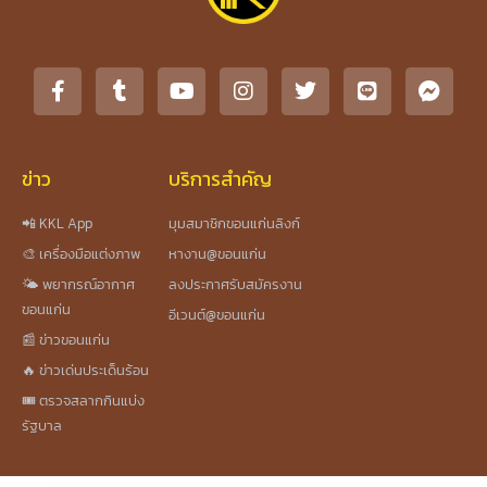
ข่าว
บริการสำคัญ
📲 KKL App
มุมสมาชิกขอนแก่นลิงก์
🎨 เครื่องมือแต่งภาพ
หางาน@ขอนแก่น
🌤️ พยากรณ์อากาศ
ลงประกาศรับสมัครงาน
ขอนแก่น
อีเวนต์@ขอนแก่น
📰 ข่าวขอนแก่น
🔥 ข่าวเด่นประเด็นร้อน
🎟️ ตรวจสลากกินแบ่ง
รัฐบาล