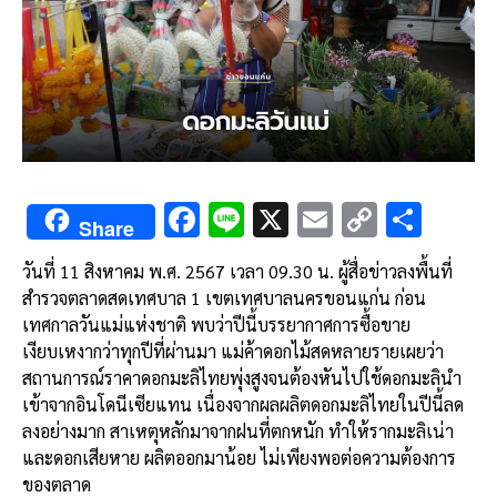
F
Li
X
E
C
S
Share
ac
n
m
o
h
วันที่ 11 สิงหาคม พ.ศ. 2567 เวลา 09.30 น. ผู้สื่อข่าวลงพื้นที่
e
e
ai
py
ar
สำรวจตลาดสดเทศบาล 1 เขตเทศบาลนครขอนแก่น ก่อน
b
l
Li
e
เทศกาลวันแม่แห่งชาติ พบว่าปีนี้บรรยากาศการซื้อขาย
o
n
เงียบเหงากว่าทุกปีที่ผ่านมา แม่ค้าดอกไม้สดหลายรายเผยว่า
สถานการณ์ราคาดอกมะลิไทยพุ่งสูงจนต้องหันไปใช้ดอกมะลินำ
o
k
เข้าจากอินโดนีเซียแทน เนื่องจากผลผลิตดอกมะลิไทยในปีนี้ลด
k
ลงอย่างมาก สาเหตุหลักมาจากฝนที่ตกหนัก ทำให้รากมะลิเน่า
และดอกเสียหาย ผลิตออกมาน้อย ไม่เพียงพอต่อความต้องการ
ของตลาด