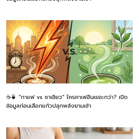
☕🍵 “กาแฟ vs ชาเขียว” ใครคาเฟอีนเยอะกว่า? เปิด
ข้อมูลก่อนเลือกแก้วปลุกพลังยามเช้า