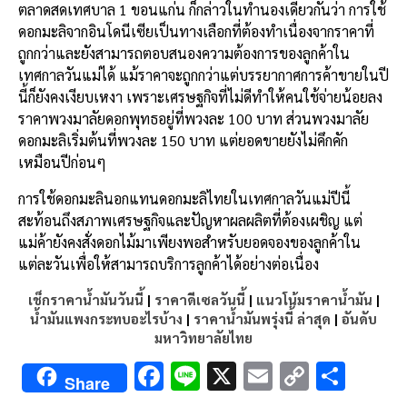
ตลาดสดเทศบาล 1 ขอนแก่น ก็กล่าวในทำนองเดียวกันว่า การใช้
ดอกมะลิจากอินโดนีเซียเป็นทางเลือกที่ต้องทำเนื่องจากราคาที่
ถูกกว่าและยังสามารถตอบสนองความต้องการของลูกค้าใน
เทศกาลวันแม่ได้ แม้ราคาจะถูกกว่าแต่บรรยากาศการค้าขายในปี
นี้ก็ยังคงเงียบเหงา เพราะเศรษฐกิจที่ไม่ดีทำให้คนใช้จ่ายน้อยลง
ราคาพวงมาลัยดอกพุทธอยู่ที่พวงละ 100 บาท ส่วนพวงมาลัย
ดอกมะลิเริ่มต้นที่พวงละ 150 บาท แต่ยอดขายยังไม่คึกคัก
เหมือนปีก่อนๆ
การใช้ดอกมะลินอกแทนดอกมะลิไทยในเทศกาลวันแม่ปีนี้
สะท้อนถึงสภาพเศรษฐกิจและปัญหาผลผลิตที่ต้องเผชิญ แต่
แม่ค้ายังคงสั่งดอกไม้มาเพียงพอสำหรับยอดจองของลูกค้าใน
แต่ละวันเพื่อให้สามารถบริการลูกค้าได้อย่างต่อเนื่อง
เช็กราคาน้ำมันวันนี้
|
ราคาดีเซลวันนี้
|
แนวโน้มราคาน้ำมัน
|
น้ำมันแพงกระทบอะไรบ้าง
|
ราคาน้ำมันพรุ่งนี้ ล่าสุด
|
อันดับ
มหาวิทยาลัยไทย
F
Li
X
E
C
S
Share
ac
n
m
o
h