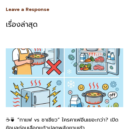
e
e
ai
py
ar
Leave a Response
b
l
Li
e
เรื่องล่าสุด
o
n
o
k
k
☕🍵 “กาแฟ vs ชาเขียว” ใครคาเฟอีนเยอะกว่า? เปิด
ข้อมูลก่อนเลือกแก้วปลุกพลังยามเช้า