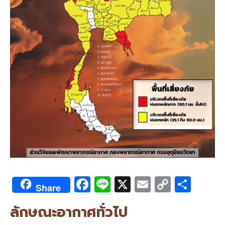
F
Li
X
E
C
S
Share
ac
n
m
o
h
ลักษณะอากาศทั่วไป
e
e
ai
py
ar