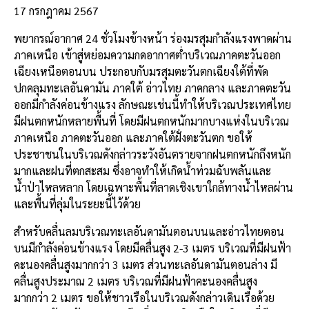
b
l
Li
e
17 กรกฎาคม 2567
o
n
พยากรณ์อากาศ 24 ชั่วโมงข้างหน้า ร่องมรสุมกำลังแรงพาดผ่าน
o
k
ภาคเหนือ เข้าสู่หย่อมความกดอากาศต่ำบริเวณภาคตะวันออก
k
เฉียงเหนือตอนบน ประกอบกับมรสุมตะวันตกเฉียงใต้ที่พัด
ปกคลุมทะเลอันดามัน ภาคใต้ อ่าวไทย ภาคกลาง และภาคตะวัน
ออกมีกำลังค่อนข้างแรง ลักษณะเช่นนี้ทำให้บริเวณประเทศไทย
มีฝนตกหนักหลายพื้นที่ โดยมีฝนตกหนักมากบางแห่งในบริเวณ
ภาคเหนือ ภาคตะวันออก และภาคใต้ฝั่งตะวันตก ขอให้
ประชาชนในบริเวณดังกล่าวระวังอันตรายจากฝนตกหนักถึงหนัก
มากและฝนที่ตกสะสม ซึ่งอาจทำให้เกิดน้ำท่วมฉับพลันและ
น้ำป่าไหลหลาก โดยเฉพาะพื้นที่ลาดเชิงเขาใกล้ทางน้ำไหลผ่าน
และพื้นที่ลุ่มในระยะนี้ไว้ด้วย
สำหรับคลื่นลมบริเวณทะเลอันดามันตอนบนและอ่าวไทยตอน
บนมีกำลังค่อนข้างแรง โดยมีคลื่นสูง 2-3 เมตร บริเวณที่มีฝนฟ้า
คะนองคลื่นสูงมากกว่า 3 เมตร ส่วนทะเลอันดามันตอนล่าง มี
คลื่นสูงประมาณ 2 เมตร บริเวณที่มีฝนฟ้าคะนองคลื่นสูง
มากกว่า 2 เมตร ขอให้ชาวเรือในบริเวณดังกล่าวเดินเรือด้วย