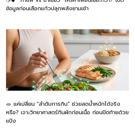
☕🍵 “กาแฟ vs ชาเขียว” ใครคาเฟอีนเยอะกว่า? เปิด
ข้อมูลก่อนเลือกแก้วปลุกพลังยามเช้า
🥗 แค่เปลี่ยน “ลำดับการกิน” ช่วยลดน้ำหนักได้จริง
หรือ? เจาะวิทยาศาสตร์กินผักก่อนเนื้อ ก่อนปิดท้ายด้วย
แป้ง