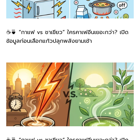
☕🍵 “กาแฟ vs ชาเขียว” ใครคาเฟอีนเยอะกว่า? เปิด
ข้อมูลก่อนเลือกแก้วปลุกพลังยามเช้า