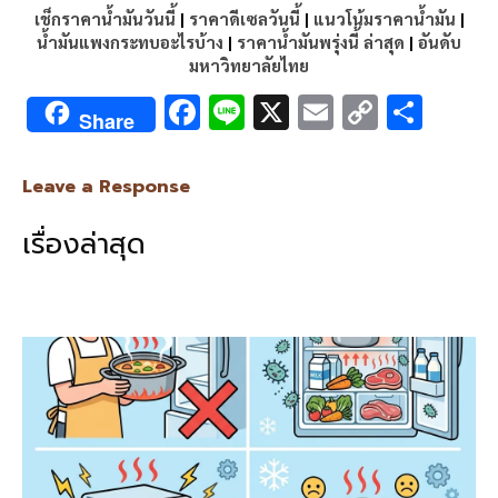
เช็กราคาน้ำมันวันนี้
|
ราคาดีเซลวันนี้
|
แนวโน้มราคาน้ำมัน
|
น้ำมันแพงกระทบอะไรบ้าง
|
ราคาน้ำมันพรุ่งนี้ ล่าสุด
|
อันดับ
มหาวิทยาลัยไทย
F
Li
X
E
C
S
Share
ac
n
m
o
h
e
e
ai
py
ar
Leave a Response
b
l
Li
e
เรื่องล่าสุด
o
n
o
k
k