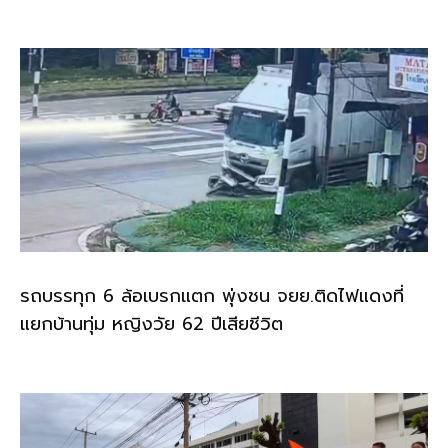
o
k
k
รถบรรทุก 6 ล้อเบรกแตก พุ่งชน จยย.ติดไฟแดงที่
แยกบ้านทุ่ม หญิงวัย 62 ปีเสียชีวิต