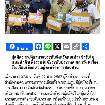
F
Li
X
E
C
S
Share
ac
n
m
o
h
ผู้สมัคร สว.ที่ผ่านรอบระดับจังหวัดตบเท้า เข้ารับใบ
e
e
ai
py
ar
แนะนำตัวเพื่อร่วมชิงชัยระดับประเทศ ขณะที่ 9 เรื่อง
b
l
Li
e
ร้องเรียนเลือก สว.อยู่ระหว่างการสอบสวน
o
n
เมื่อเวลา 10.30 น. วันที่ 22 มิ.ย. 2567 ผู้สื่อข่าวรายงานที่
o
k
สำนักงานคณะกรรมการการเลือกตั้ง จ.ขอนแก่น มีผู้สมัครที่ผ่าน
การเลือก สว.ระดับจังหวัดจำนวน 39 คน จากทั้ง 20 กลุ่มสาขา
k
เดินทางมารับเอกสารการแนะนำตัวของผู้สมัครในกลุ่มเพื่อไป
ประกอบการเลือกระดับประเทศ พร้อมทั้งแนะนำขั้นตอนต่างๆ
สำหรับเตรัยมความพร้อมในการเลือกที่จะมีขึ้น ในวันที่ 26