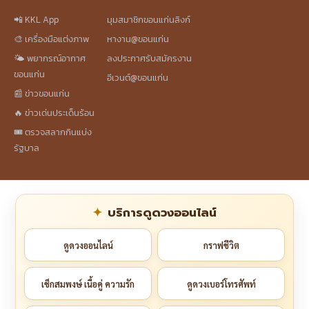
📲 KKL App
มุมสมาชิกขอนแก่นลิงก์
🎨 เครื่องมือแต่งภาพ
หางาน@ขอนแก่น
🌤️ พยากรณ์อากาศ
ลงประกาศรับสมัครงาน
ขอนแก่น
อีเวนต์@ขอนแก่น
📰 ข่าวขอนแก่น
🔥 ข่าวเด่นประเด็นร้อน
🎟️ ตรวจสลากกินแบ่ง
รัฐบาล
บริการดูดวงออนไลน์
ดูดวงออนไลน์
กราฟชีวิต
เช็กสมพงษ์ เนื้อคู่ ความรัก
ดูดวงเบอร์โทรศัพท์