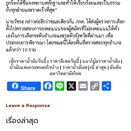
ถูกร้องได้ชี้แจงพยานหลักฐานจะทำให้เรียบร้อยและเป็นธรรม
กับทุกฝ่ายและรวดเร็วที่สุด”
นายวัชระ กล่าวต่ออีกว่าขณะเดียวกัน กกต. ได้ส่งผู้ตรวจการเลือก
ตั้งไปตรวจสอบการลงคะแนนของผู้สมัครที่ไม่ลงคะแนนให้ตัว
เองในการเลือกระดับอำเภอและระดับจังหวัดที่ผ่านมา เพื่อ
ประกอบการพิจารณา โดยขณะนี้ได้ลงพื้นที่ตรวจสอบทุกอำเภอ
แล้วกว่า 10 ราย
เช็กราคาน้ำมันวันนี้
|
ราคาดีเซลวันนี้
|
แนวโน้มราคาน้ำมัน
|
น้ำมันแพงกระทบอะไรบ้าง
|
ราคาน้ำมันพรุ่งนี้ ล่าสุด
|
อันดับ
มหาวิทยาลัยไทย
F
Li
X
E
C
S
Share
ac
n
m
o
h
e
e
ai
py
ar
Leave a Response
b
l
Li
e
เรื่องล่าสุด
o
n