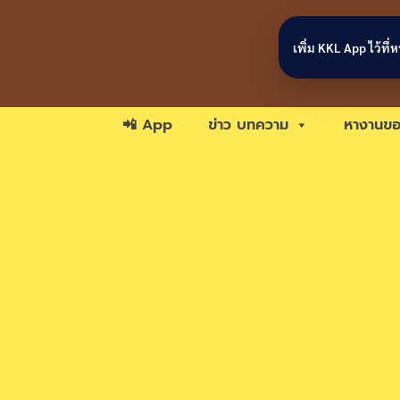
Skip to content
เพิ่ม KKL App ไว้ที
📲 App
ข่าว บทความ
หางานขอ