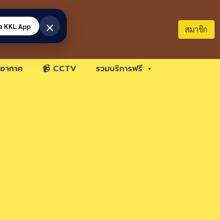
×
้ง KKL App
สมาชิก
อากาศ
📹 CCTV
รวมบริการฟรี