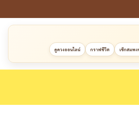
ดูดวงออนไลน์
กราฟชีวิต
เช็กสมพงษ์