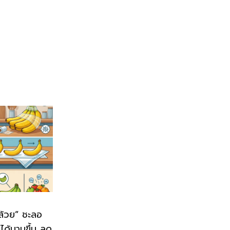
กล้วย” ชะลอ
ู่ได้นานขึ้น ลด