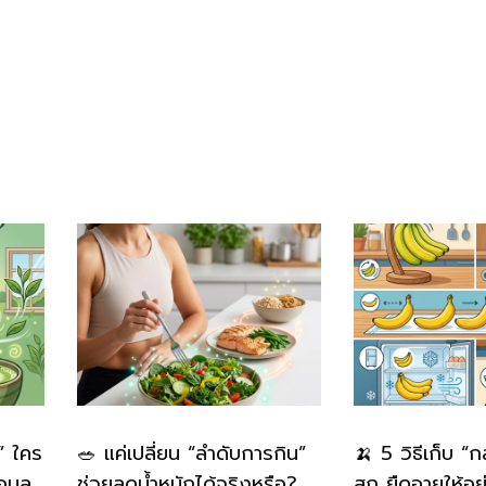
” ใคร
🥗 แค่เปลี่ยน “ลำดับการกิน”
🍌 5 วิธีเก็บ “
อมูล
ช่วยลดน้ำหนักได้จริงหรือ?
สุก ยืดอายุให้อย