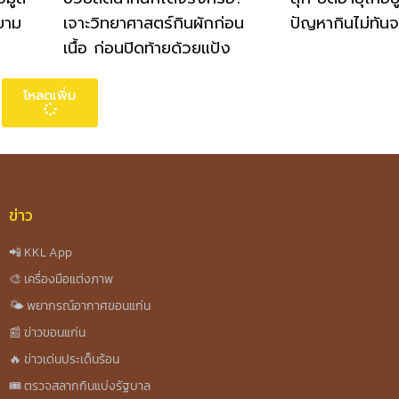
ยาม
เจาะวิทยาศาสตร์กินผักก่อน
ปัญหากินไม่ทันจ
เนื้อ ก่อนปิดท้ายด้วยแป้ง
โหลดเพิ่ม
ข่าว
📲 KKL App
🎨 เครื่องมือแต่งภาพ
🌤️ พยากรณ์อากาศขอนแก่น
📰 ข่าวขอนแก่น
🔥 ข่าวเด่นประเด็นร้อน
🎟️ ตรวจสลากกินแบ่งรัฐบาล