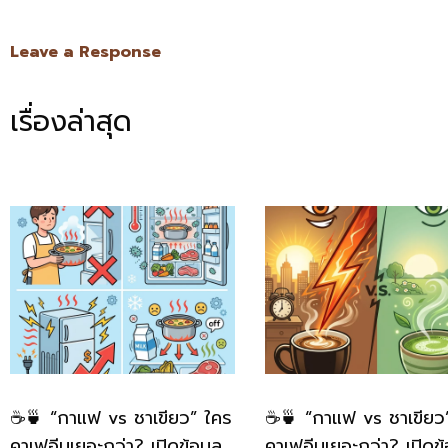
Link
Leave a Response
เรื่องล่าสุด
☕🍵 “กาแฟ vs ชาเขียว” ใคร
☕🍵 “กาแฟ vs ชาเขียว
คาเฟอีนเยอะกว่า? เปิดข้อมูล
คาเฟอีนเยอะกว่า? เปิดข้