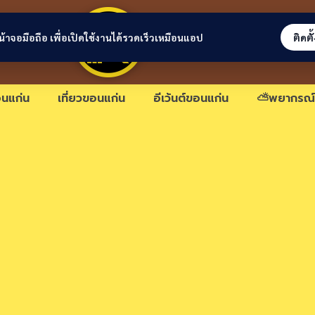
ขอนแก่นลิงก์
่หน้าจอมือถือ เพื่อเปิดใช้งานได้รวดเร็วเหมือนแอป
ติดตั
นแก่น
เที่ยวขอนแก่น
อีเว้นต์ขอนแก่น
⛅พยากรณ์