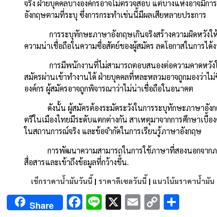
จริง ฝ่ายบุคคลบางองค์กรอาจไม่ตรวจสอบ แต่บางแห่งอาจมีการ
อังกฤษตามที่ระบุ ซึ่งการกระทำเช่นนี้มีผลเสียหลายประการ
การระบุทักษะภาษาอังกฤษเกินจริงสร้างความผิดหวังให้ฝ่ายบ
ความน่าเชื่อถือในความซื่อสัตย์ของผู้สมัคร ลดโอกาสในการได้
การมีพนักงานที่ไม่สามารถตอบสนองต่อความคาดหวังในเรซูเม่ 
สมัครผ่านเข้าทำงานได้ ฝ่ายบุคคลที่หละหลวมอาจถูกมองว่าไม่
องค์กร ผู้สมัครอาจถูกพิจารณาว่าไม่น่าเชื่อถือในอนาคต
ดังนั้น ผู้สมัครต้องระมัดระวังในการระบุทักษะภาษาอังกฤษใน
ตรีในเมืองไทยมีระดับแตกต่างกัน สาเหตุมาจากการศึกษาเบื้อ
ในสถานการณ์จริง และข้อจำกัดในการเรียนรู้ภาษาอังกฤษ
การพัฒนาความสามารถในการใช้ภาษาที่สองนอกจากภาษาไท
สื่อสารและเข้าถึงข้อมูลที่กว้างขึ้น.
เช็กราคาน้ำมันวันนี้
|
ราคาดีเซลวันนี้
|
แนวโน้มราคาน้ำมัน
Facebook
Line
X
Email
Copy
Shar
Share