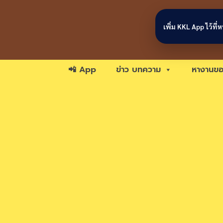
Skip to content
เพิ่ม KKL App ไว้ที
📲 App
ข่าว บทความ
หางานขอ