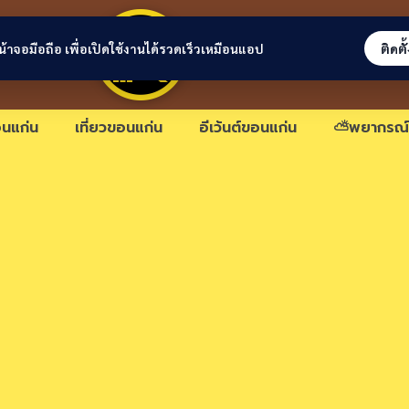
ขอนแก่นลิงก์
่หน้าจอมือถือ เพื่อเปิดใช้งานได้รวดเร็วเหมือนแอป
ติดตั
นแก่น
เที่ยวขอนแก่น
อีเว้นต์ขอนแก่น
⛅พยากรณ์