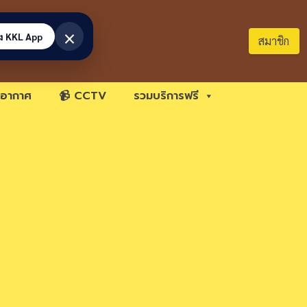
×
้ง KKL App
สมาชิก
อากาศ
📹 CCTV
รวมบริการฟรี