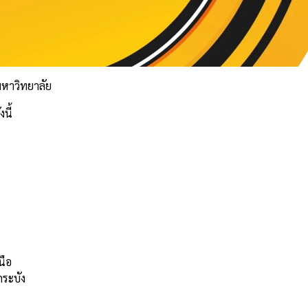
มหาวิทยาลัย
นี้
นือ
ระบัง