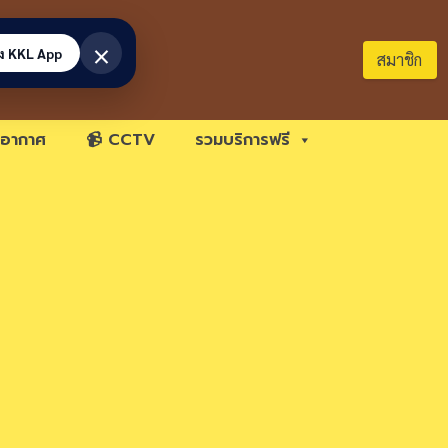
×
้ง KKL App
สมาชิก
อากาศ
📹 CCTV
รวมบริการฟรี