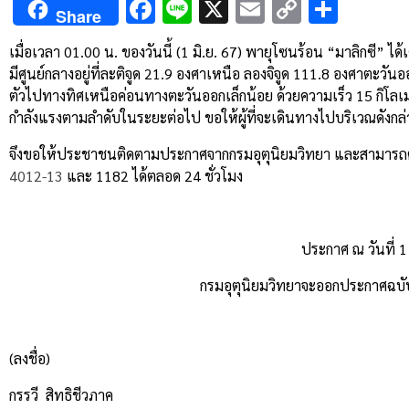
Facebook
Line
X
Email
Copy
Shar
Share
Link
เมื่อเวลา 01.00 น. ของวันนี้ (1 มิ.ย. 67) พายุโซนร้อน “มาลิกซี” ไ
มีศูนย์กลางอยู่ที่ละติจูด 21.9 องศาเหนือ ลองจิจูด 11
1
.8 องศาตะวันออ
ตัวไปทางทิศเหนือค่อนทางตะวันออกเล็กน้อย ด้วยความเร็ว 15 กิโล
กำลังแรงตามลำดับในระยะต่อไป ขอให้ผู้ที่จะเดินทางไปบริเวณดัง
จึงขอให้ประชาชนติดตามประกาศจากกรมอุตุนิยมวิทยา และสามารถติด
4012-13
และ
1182
ได้ตลอด
24
ชั่วโมง
ประกาศ ณ วันที่ 
กรมอุตุนิยมวิทยาจะออกประกาศฉบับต
(
ลงชื่อ)
กรรวี สิทธิชีวภาค