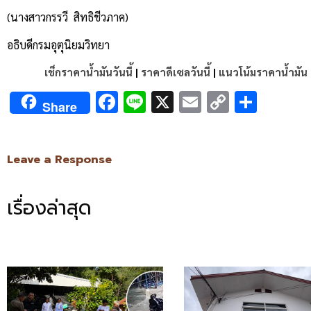
(
นางสาวกรรวี สิทธิชีวภาค)
อธิบดีกรมอุตุนิยมวิทยา
เช็กราคาน้ำมันวันนี้
|
ราคาดีเซลวันนี้
|
แนวโน้มราคาน้ำมัน
Facebook
Line
X
Email
Copy
Shar
Share
Link
Leave a Response
เรื่องล่าสุด