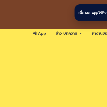
Skip to content
เพิ่ม KKL App ไว้ที
📲 App
ข่าว บทความ
หางานขอ