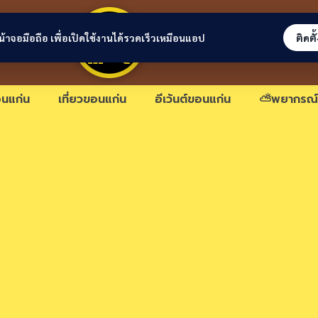
ขอนแก่นลิงก์
่หน้าจอมือถือ เพื่อเปิดใช้งานได้รวดเร็วเหมือนแอป
ติดตั
นแก่น
เที่ยวขอนแก่น
อีเว้นต์ขอนแก่น
⛅พยากรณ์