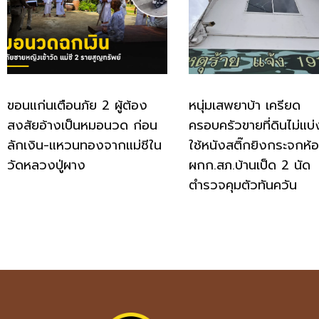
ขอนแก่นเตือนภัย 2 ผู้ต้อง
หนุ่มเสพยาบ้า เครียด
สงสัยอ้างเป็นหมอนวด ก่อน
ครอบครัวขายที่ดินไม่แบ่
ลักเงิน-แหวนทองจากแม่ชีใน
ใช้หนังสติ๊กยิงกระจกห้
วัดหลวงปู่ผาง
ผกก.สภ.บ้านเป็ด 2 นัด
ตำรวจคุมตัวทันควัน