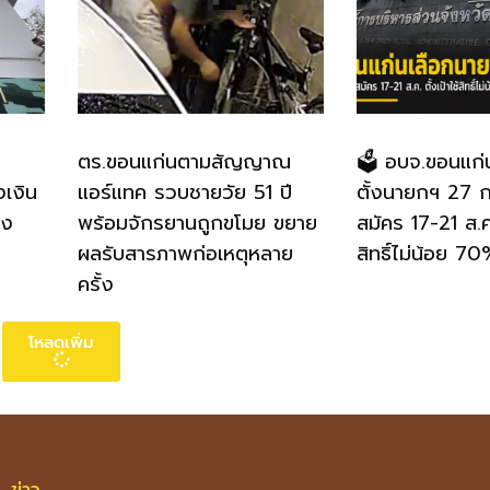
ตร.ขอนแก่นตามสัญญาณ
🗳️ อบจ.ขอนแก่
งเงิน
แอร์แทค รวบชายวัย 51 ปี
ตั้งนายกฯ 27 ก.
อง
พร้อมจักรยานถูกขโมย ขยาย
สมัคร 17-21 ส.ค.
ผลรับสารภาพก่อเหตุหลาย
สิทธิ์ไม่น้อย 7
ครั้ง
โหลดเพิ่ม
ข่าว