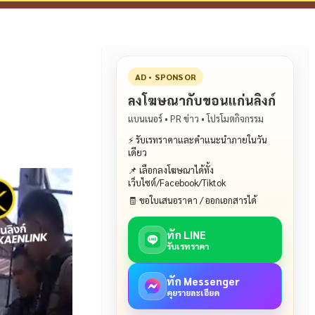
AD • SPONSOR
ลงโฆษณากับขอนแก่นลิงก์
แบนเนอร์ • PR ข่าว • โปรโมตกิจกรรม
⚡ รับเรทราคาและคำแนะนำภายในวัน
เดียว
📌 เลือกลงโฆษณาได้ทั้ง
เว็บไซต์/Facebook/Tiktok
🧾 ขอใบเสนอราคา / ออกเอกสารได้
ทัก LINE
รับเรทราคา
ทัก Messenger
คุยรายละเอียด