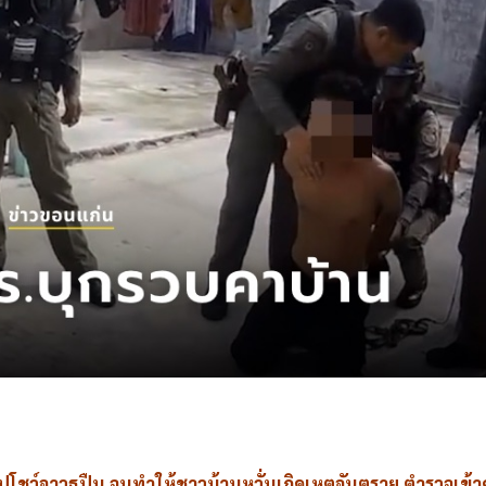
e
ลิปโชว์อาวุธปืน จนทำให้ชาวบ้านหวั่นเกิดเหตุอันตราย ตำรวจเข้