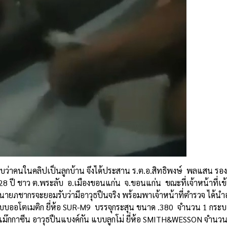
ราบว่าคนในคลิปเป็นลูกบ้าน จึงได้ประสาน ร.ต.อ.สิทธิพงษ์ พลแสน รอง
 28 ปี ชาว ต.พระลับ อ.เมืองขอนแก่น จ.ขอนแก่น ขณะที่เจ้าหน้าที่เข้
่นายภชากรจะยอมรับว่ามีอาวุธปืนจริง พร้อมพาเจ้าหน้าที่ตำรวจ ได้นำอา
แบบออโตเมติก ยี่ห้อ SUR-M9 บรรจุกระสุน ขนาด .380 จำนวน 1 กระ
 แม๊กกาซีน อาวุธปืนแบงค์กัน แบบลูกโม่ ยี่ห้อ SMITH&WESSON จำนว