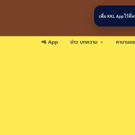
Skip to content
เพิ่ม KKL App ไว้ที
📲 App
ข่าว บทความ
หางานขอ