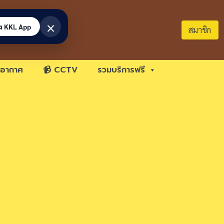
×
้ง KKL App
สมาชิก
อากาศ
📹 CCTV
รวมบริการฟรี