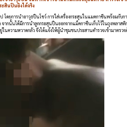
สินปืนยิงได้จริง
ยคลิป โดยการนำอาวุธปืนโชว์ การใส่เครื่องกระสุนในแมคกาซีนพร้อมกับกา
จากนั้นได้มีการนำลูกกระสุนปืนออกจากแม็คกาซีนเก็บไว้ในถุงพลาสติก 
ในความหวาดกลัว จึงได้แจ้งให้ผู้นำชุมชนประสานตำรวจเข้ามาตรวจ