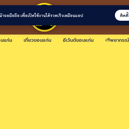
ขอนแก่นลิงก์
่หน้าจอมือถือ เพื่อเปิดใช้งานได้รวดเร็วเหมือนแอป
ติดตั
นแก่น
เที่ยวขอนแก่น
อีเว้นต์ขอนแก่น
⛅พยากรณ์