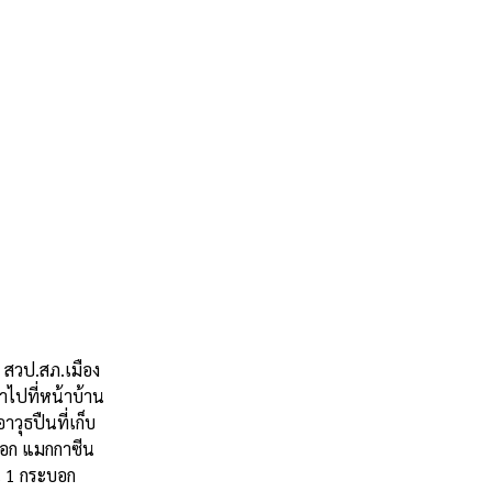
 สวป.สภ.เมือง
าไปที่หน้าบ้าน
วุธปืนที่เก็บ
บอก แมกกาซีน
น 1 กระบอก