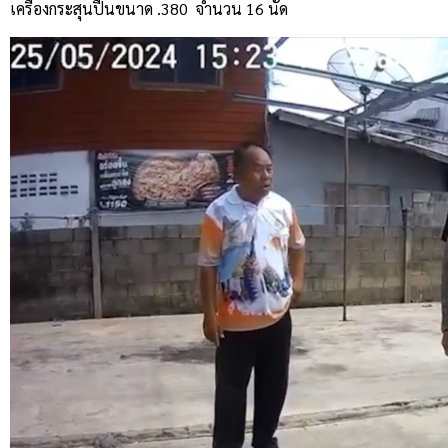
เครื่องกระสุนปืนขนาด .380 จำนวน 16 นัด