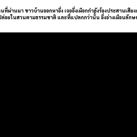
อคืนที่ผ่านมา ชาวบ้านออกหาอึ่ง เจออึ่งเผือกกำลังร้องประสานเสีย
มปล่อยในสวนตามธรรมชาติ และที่แปลกกว่านั้น อึ่งอ่างเผือนลัก