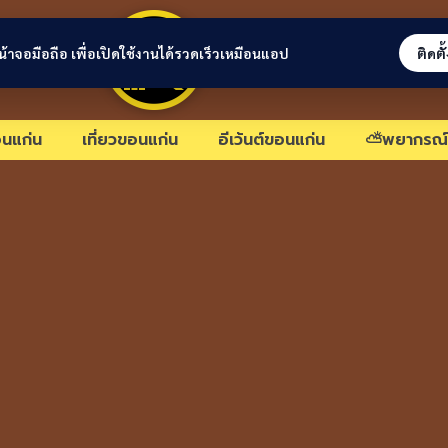
ขอนแก่นลิงก์
่หน้าจอมือถือ เพื่อเปิดใช้งานได้รวดเร็วเหมือนแอป
ติดตั
นแก่น
เที่ยวขอนแก่น
อีเว้นต์ขอนแก่น
⛅พยากรณ์