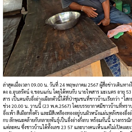
ล่าสุดเมื่อเวลา 09.00 น. วันที่ 24 พฤษภาคม 2567 ผู้สื่อข่าวเดินทางไป
ดง อ.อุบลรัตน์ จ.ขอนแก่น โดยได้พบกับ นายไพสาร มะเนตร อายุ 53
สาร เป็นคนจับอึ่งอ่างเผือกตัวนี้ได้ที่ป่าชุมชนที่ชาวบ้านเรียกว่า “โส
ช่วง 20.00 น. วานนี้ (23 พ.ค.2567) โดยบรรยากาศมีชาวบ้านที่ทราบว่า
อึ่งเพ้า สีเผือกทั้งตัว และมีสีเหลืองทองอยู่บนผิวหนังแผ่นหลังของอึ่งอ่
กบ ลักษณะคล้ายกับกลายพันธุ์เป็นอึ่งอ่างกึ่งกบ พร้อมกันนี้ นางกรร
แต่ละคน ซึ่งชาวบ้านได้ทั้งเลข 23 57 และบางคนเห็นแต่ไม่เปิดเผยเน