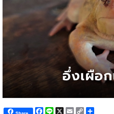
Facebook
Line
X
Email
Copy
Shar
Share