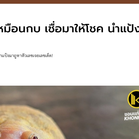
มือนกบ เชื่อมาให้โชค นำแป้
ำแป้งมาถูหาตัวเลขเจอเลขเด็ด!