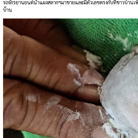
รถจักรยานยนต์นำแผงสลากฯมาขายและมีตัวเลขตรงกับที่ชาวบ้านเห็น
บ้าน