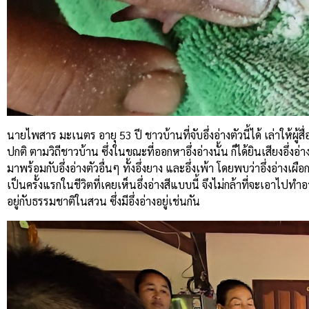
นายไพสาร มะเนตร อายุ 53 ปี ชาวบ้านที่จับอึ่งอ่างตัวนี้ได้ เล่าให้ผู
ปกติ ตามวิถีชาวบ้าน ซึ่งในขณะที่ออกหาอึ่งอ่างนั้น ก็ได้ยินเสียงอึ่งอ่างร
มาพร้อมกับอึ่งอ่างตัวอื่นๆ ทั้งอึ่งยาง และอึ่งเพ้า โดยพบว่าอึ่งอ่างเผื
เป็นครั้งแรกในชีวิตที่เคยเห็นอึ่งอ่างสีแบบนี้ จึงไม่กล้าที่จะเอา
อยู่กับธรรมชาติในสวน ซึ่งมีอึ่งอ่างอยู่เช่นกัน