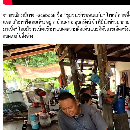
จากกรณีกรณีเพจ Facebook ชื่อ “ชุมชนข่าวขอนแก่น” โพสต์ภาพอึ่งอ
แอด เกิดมาพึ่งเคยเห็น อยู่ ต.บ้านดง อ.อุบลรัตน์ จ้า สิมีนักข่าวมาถ่า
มาเบิ่ง“ โดยมีชาวเน็ตเข้ามาแสดงความคิดเห็นและตีตัวเลขเด็ดหวั
กบผสมกับอึ่งอ่าง