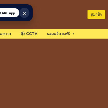
×
้ง KKL App
สมาชิก
อากาศ
📹 CCTV
รวมบริการฟรี