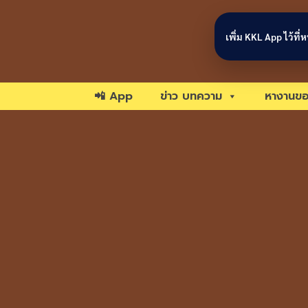
Skip to content
เพิ่ม KKL App ไว้ที
📲 App
ข่าว บทความ
หางานขอ