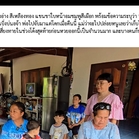
่าง สีเหลืองทอง แขนขาใบหน้าอมชมพูสีเผือก พร้อมข้อความระบุว่า ”อึ
ยเบิ่งบ่นอจ้า พ่อไปจับมาแต่โคกเมื่อคืนนี้ แม่ว่าจะไปปล่อยหนูเลยว่าเก็บไ
งเสี่ยงทายในช่วงโค้งสุดท้ายก่อนหวยออกนี้เป็นจำนวนมาก และบางคนก็