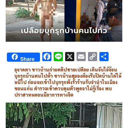
F
Li
X
E
C
S
Share
ac
n
m
o
h
อุจาดตา ชาวบ้านถ่ายคลิปชายเปลือย เดินจับไอ้จ้อน
e
e
ai
py
ar
บุกรุกบ้านคนไปทั่ว ชาวบ้านสยองต้องรีบปิดบ้านไล่ให้
b
l
Li
e
หนีไป ก่อนจะเข้าไปบุกรุกพังรั้วร้านรับจำนำในเมือง
ขอนแก่น ตำรวจเข้าควบคุมตัวพูดจาไม่รู้เรื่อง พบ
o
n
ปราสาทหลอนมีอาการทางจิต
o
k
k