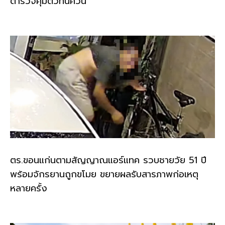
ตำรวจคุมตัวทันควัน
ตร.ขอนแก่นตามสัญญาณแอร์แทค รวบชายวัย 51 ปี
พร้อมจักรยานถูกขโมย ขยายผลรับสารภาพก่อเหตุ
หลายครั้ง