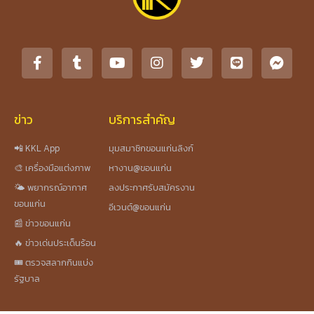
ข่าว
บริการสำคัญ
📲 KKL App
มุมสมาชิกขอนแก่นลิงก์
🎨 เครื่องมือแต่งภาพ
หางาน@ขอนแก่น
🌤️ พยากรณ์อากาศ
ลงประกาศรับสมัครงาน
ขอนแก่น
อีเวนต์@ขอนแก่น
📰 ข่าวขอนแก่น
🔥 ข่าวเด่นประเด็นร้อน
🎟️ ตรวจสลากกินแบ่ง
รัฐบาล