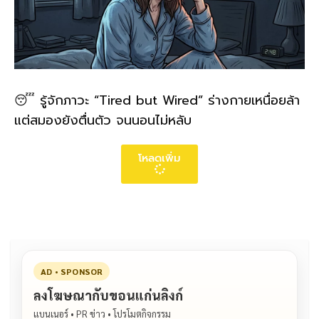
😴 รู้จักภาวะ “Tired but Wired” ร่างกายเหนื่อยล้า
แต่สมองยังตื่นตัว จนนอนไม่หลับ
โหลดเพิ่ม
AD • SPONSOR
ลงโฆษณากับขอนแก่นลิงก์
แบนเนอร์ • PR ข่าว • โปรโมตกิจกรรม