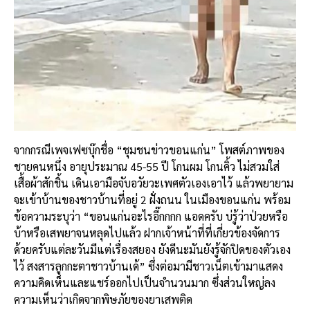
จากกรณีเพจเฟซบุ๊กชื่อ “ชุมชนข่าวขอนแก่น” โพสต์ภาพของ
ชายคนหนึ่ง อายุประมาณ 45-55 ปี โกนผม โกนคิ้ว ไม่สวมใส่
เสื้อผ้าสักชิ้น เดินเอามือจับอวัยวะเพศตัวเองเอาไว้ แล้วพยายาม
จะเข้าบ้านของชาวบ้านที่อยู่ 2 ฝั่งถนน ในเมืองขอนแก่น พร้อม
ข้อความระบุว่า “ขอนแก่นอะไรอี๊กกกก แอดครับ บ่รู้ว่าป่วยหรือ
บ้าหรือเสพยาจนหลุดไปแล้ว ฝากเจ้าหน้าที่ที่เกี่ยวข้องจัดการ
ด้วยครับแต่ละวันมีแต่เรื่องสยอง ยังดีนะมันยังรู้จักปิดของตัวเอง
ไว้ สงสารลูกกะตาชาวบ้านเด้” ซึ่งต่อมามีชาวเน็ตเข้ามาแสดง
ความคิดเห็นและแชร์ออกไปเป็นจำนวนมาก ซึ่งส่วนใหญ่ลง
ความเห็นว่าเกิดจากพิษภัยของยาเสพติด