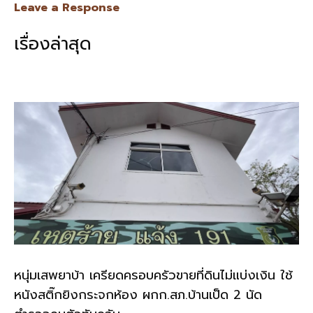
e
e
ai
py
ar
Leave a Response
b
l
Li
e
เรื่องล่าสุด
o
n
o
k
k
หนุ่มเสพยาบ้า เครียดครอบครัวขายที่ดินไม่แบ่งเงิน ใช้
หนังสติ๊กยิงกระจกห้อง ผกก.สภ.บ้านเป็ด 2 นัด