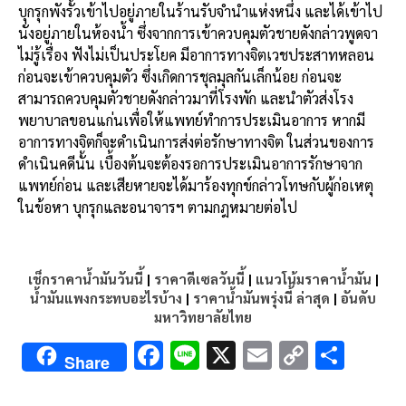
บุกรุกพังรั้วเข้าไปอยู่ภายในร้านรับจำนำแห่งหนึ่ง และได้เข้าไป
นั่งอยู่ภายในห้องน้ำ ซึ่งจากการเข้าควบคุมตัวชายดังกล่าวพูดจา
ไม่รู้เรื่อง ฟังไม่เป็นประโยค มีอาการทางจิตเวชประสาทหลอน
ก่อนจะเข้าควบคุมตัว ซึ่งเกิดการชุลมุลกันเล็กน้อย ก่อนจะ
สามารถควบคุมตัวชายดังกล่าวมาที่โรงพัก และนำตัวส่งโรง
พยาบาลขอนแก่นเพื่อให้แพทย์ทำการประเมินอาการ หากมี
อาการทางจิตก็จะดำเนินการส่งต่อรักษาทางจิต ในส่วนของการ
ดำเนินคดีนั้น เบื้องต้นจะต้องรอการประเมินอาการรักษาจาก
แพทย์ก่อน และเสียหายจะได้มาร้องทุกข์กล่าวโทษกับผู้ก่อเหตุ
ในข้อหา บุกรุกและอนาจารฯ ตามกฎหมายต่อไป
เช็กราคาน้ำมันวันนี้
|
ราคาดีเซลวันนี้
|
แนวโน้มราคาน้ำมัน
|
น้ำมันแพงกระทบอะไรบ้าง
|
ราคาน้ำมันพรุ่งนี้ ล่าสุด
|
อันดับ
มหาวิทยาลัยไทย
F
Li
X
E
C
S
Share
ac
n
m
o
h