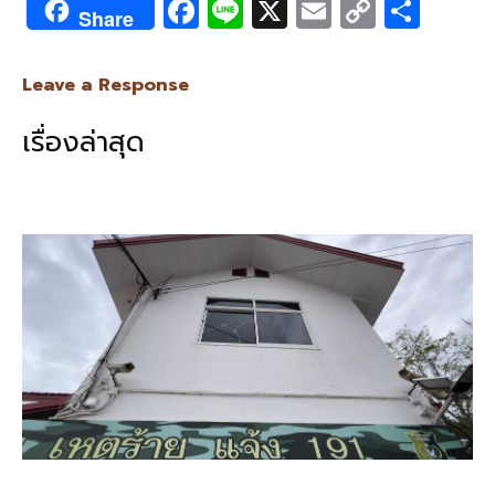
F
Li
X
E
C
S
Share
ac
n
m
o
h
e
e
ai
py
ar
Leave a Response
b
l
Li
e
เรื่องล่าสุด
o
n
o
k
k