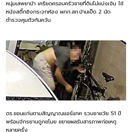
หนุ่มเสพยาบ้า เครียดครอบครัวขายที่ดินไม่แบ่งเงิน ใช้
หนังสติ๊กยิงกระจกห้อง ผกก.สภ.บ้านเป็ด 2 นัด
ตำรวจคุมตัวทันควัน
ตร.ขอนแก่นตามสัญญาณแอร์แทค รวบชายวัย 51 ปี
พร้อมจักรยานถูกขโมย ขยายผลรับสารภาพก่อเหตุ
หลายครั้ง