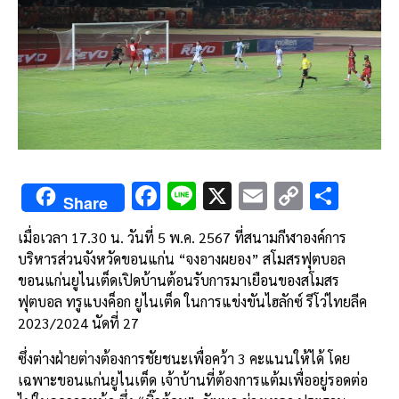
F
Li
X
E
C
S
Share
ac
n
m
o
h
เมื่อเวลา 17.30 น. วันที่ 5 พ.ค. 2567 ที่สนามกีฬาองค์การ
e
e
ai
py
ar
บริหารส่วนจังหวัดขอนแก่น “จงอางผยอง” สโมสรฟุตบอล
b
l
Li
e
ขอนแก่นยูไนเต็ดเปิดบ้านต้อนรับการมาเยือนของสโมสร
o
n
ฟุตบอล ทรูแบงค็อก ยูไนเต็ด ในการแข่งขันไฮลักซ์ รีโว่ไทยลีค
2023/2024 นัดที่ 27
o
k
k
ซึ่งต่างฝ่ายต่างต้องการชัยชนะเพื่อคว้า 3 คะแนนให้ได้ โดย
เฉพาะขอนแก่นยูไนเต็ด เจ้าบ้านที่ต้องการแต้มเพื่ออยู่รอดต่อ