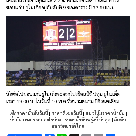
เสมอกันไปอย่างสุดมันส์ 2-2 แบ่งกันไปคนละ 1 แต้ม ทำให้
ขอนแก่น ยูไนเต็ดอยู่อันดับที่ 9 ของตาราง มี 32 คะแนน
นัดต่อไปขอนแก่นยูไนเต็ดจะออกไปเยือนบีจี ปทุม ยูไนเต็ด
เวลา 19.00 น. ในวันที่ 10 พ.ค.ที่สนามสนาม บีจี สเตเดียม
เช็กราคาน้ำมันวันนี้
|
ราคาดีเซลวันนี้
|
แนวโน้มราคาน้ำมัน
|
น้ำมันแพงกระทบอะไรบ้าง
|
ราคาน้ำมันพรุ่งนี้ ล่าสุด
|
อันดับ
มหาวิทยาลัยไทย