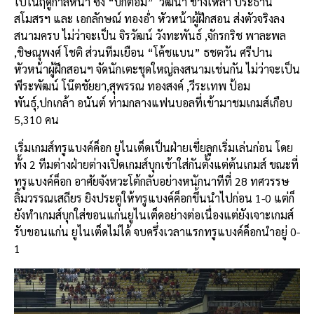
ไปในฤดูกาลหน้า ซึ่ง “บิ๊กต้อม” วัฒนา ช่างเหลา ประธาน
สโมสรฯ และ เอกลักษณ์ ทองอ่ำ หัวหน้าผู้ฝึกสอน ส่งตัวจริงลง
สนามครบ ไม่ว่าจะเป็น จิรวัฒน์ วังทะพันธ์ ,จักรกริช พาละพล
,ชิษณุพงศ์ โชติ ส่วนทีมเยือน “โค้ชแบน” ธชตวัน ศรีปาน
หัวหน้าผู้ฝึกสอนฯ จัดนักเตะชุดใหญ่ลงสนามเช่นกัน ไม่ว่าจะเป็น
พีระพัฒน์ โน๊ตชัยยา,สุพรรณ ทองสงค์ ,วีระเทพ ป้อม
พันธุ์,ปกเกล้า อนันต์ ท่ามกลางแฟนบอลที่เข้ามาชมเกมส์เกือบ
5,310 คน
เริ่มเกมส์ทรูแบงค์ค็อก ยูไนเต็ดเป็นฝ่ายเขี่ยลูกเริ่มเล่นก่อน โดย
ทั้ง 2 ทีมต่างฝ่ายต่างเปิดเกมส์บุกเข้าใส่กันตั้งแต่ต้นเกมส์ ขณะที่
ทรูแบงค์ค็อก อาศัยจังหวะโต้กลับอย่างหนักนาทีที่ 28 ทศวรรษ
ลิ้มวรรณเสถียร ยิงประตูให้ทรูแบงค์ค็อกขึ้นนำไปก่อน 1-0 แต่ก็
ยังทำเกมส์บุกใส่ขอนแก่นยูไนเต็ดอย่างต่อเนื่องแต่ยังเจาะเกมส์
รับขอนแก่น ยูไนเต็ดไม่ได้ จบครึ่งเวลาแรกทรูแบงค์ค็อกนำอยู่ 0-
1