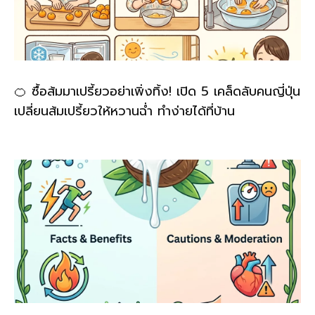
🍊 ซื้อส้มมาเปรี้ยวอย่าเพิ่งทิ้ง! เปิด 5 เคล็ดลับคนญี่ปุ่น
เปลี่ยนส้มเปรี้ยวให้หวานฉ่ำ ทำง่ายได้ที่บ้าน