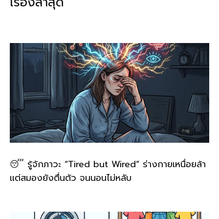
เรื่องล่าสุด
o
n
o
k
k
😴 รู้จักภาวะ “Tired but Wired” ร่างกายเหนื่อยล้า
แต่สมองยังตื่นตัว จนนอนไม่หลับ