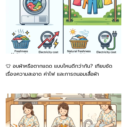
👕 อบผ้าหรือตากแดด แบบไหนดีกว่ากัน? เทียบชัด
เรื่องความสะอาด ค่าไฟ และการถนอมเสื้อผ้า