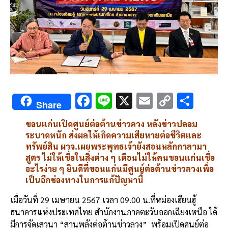
F
Li
X
E
C
S
Share
ac
n
m
o
h
ขอนแก่นเปิดศูนย์ต่อต้านข่าวลวง หลังข่าวปลอม
e
e
ai
py
ar
ระบาดหนัก ส่งผลให้เกิดความเสียหายต่อชีวิตและ
b
l
Li
e
ทรัพย์สิน ผวจ.เผยพระพุทธเจ้ายังสอนหลักกาลามา
สูตร ไม่ให้เชื่อในสิ่งต่าง ๆ เตือนไม่ให้คนขอนแก่นเชื่อ
o
n
อะไรง่าย ๆ ยินดีที่ขอนแก่นมีศูนย์ต่อต้านข่าวลวงเพื่อ
o
k
เป็นอีกช่องทางในการแก้ปัญหานี้
k
เมื่อวันที่ 29 เมษายน 2567 เวลา 09.00 น.ที่หม่องเฮียนฮู้
ธนาคารแห่งประเทศไทย สำนักงานภาคตะวันออกเฉียงเหนือ ได้
มีการจัดเสวนา “สานพลังต่อต้านข่าวลวง”
พร้อมเปิดศูนย์ต่อ