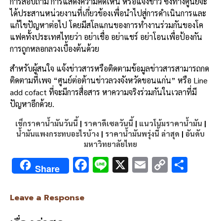
การสอบถาม การแสดงความคิดเห็น หรือแจ้งข่าว ซึ่งทางศูนย์จะ
ได้ประสานหน่วยงานที่เกี่ยวข้องเพื่อนำไปสู่การดำเนินการและ
แก้ไขปัญหาต่อไป โดยมีสโลแกนของการทำงานร่วมกันของโค
แฟคทั้งประเทศไทยว่า อย่าเชื่อ อย่าแชร์ อย่าโอนเพื่อป้องกัน
การถูกหลอกลวงเบื้องต้นด้วย
สำหรับผู้สนใจ แจ้งข่าวสารหรือติดตามข้อมูลข่าวสารสามารถกด
ติดตามที่เพจ “ศูนย์ต่อต้านข่าวลวงจังหวัดขอนแก่น” หรือ Line
add cofact ที่จะมีการสื่อสาร หาความจริงร่วมกันในเวลาที่มี
ปัญหาอีกด้วย.
เช็กราคาน้ำมันวันนี้
|
ราคาดีเซลวันนี้
|
แนวโน้มราคาน้ำมัน
|
น้ำมันแพงกระทบอะไรบ้าง
|
ราคาน้ำมันพรุ่งนี้ ล่าสุด
|
อันดับ
มหาวิทยาลัยไทย
F
Li
X
E
C
S
Share
ac
n
m
o
h
e
e
ai
py
ar
Leave a Response
b
l
Li
e