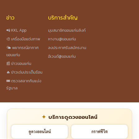
ข่าว
บริการสำคัญ
📲 KKL App
มุมสมาชิกขอนแก่นลิงก์
🎨 เครื่องมือแต่งภาพ
หางาน@ขอนแก่น
🌤️ พยากรณ์อากาศ
ลงประกาศรับสมัครงาน
ขอนแก่น
อีเวนต์@ขอนแก่น
📰 ข่าวขอนแก่น
🔥 ข่าวเด่นประเด็นร้อน
🎟️ ตรวจสลากกินแบ่ง
รัฐบาล
บริการดูดวงออนไลน์
ดูดวงออนไลน์
กราฟชีวิต