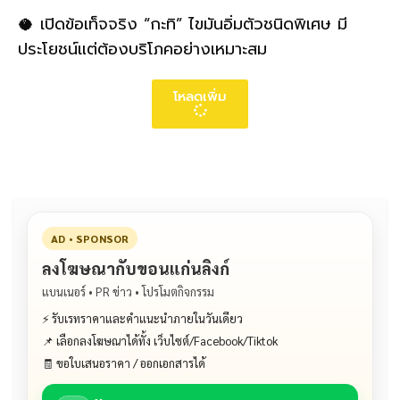
🥥 เปิดข้อเท็จจริง “กะทิ” ไขมันอิ่มตัวชนิดพิเศษ มี
ประโยชน์แต่ต้องบริโภคอย่างเหมาะสม
โหลดเพิ่ม
AD • SPONSOR
ลงโฆษณากับขอนแก่นลิงก์
แบนเนอร์ • PR ข่าว • โปรโมตกิจกรรม
⚡ รับเรทราคาและคำแนะนำภายในวันเดียว
📌 เลือกลงโฆษณาได้ทั้ง เว็บไซต์/Facebook/Tiktok
🧾 ขอใบเสนอราคา / ออกเอกสารได้