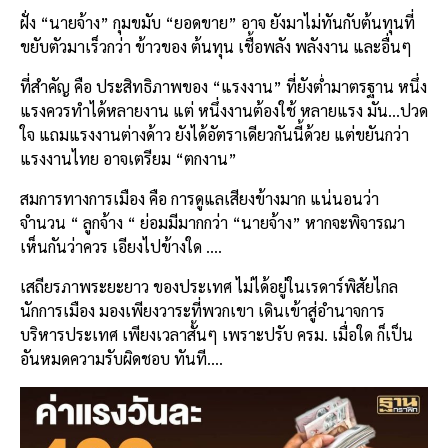
ฝั่ง “
นายจ้าง
” กุมขมับ
“
ยอดขาย
”
อาจ ยังมาไม่ทันกับต้นทุนที่
ขยับตัวมาเร็วกว่า
ข้า
ว
ของ ต้นทุน เชื้อพลัง พลังงาน และอื่นๆ
ที่สำคัญ คือ ประสิทธิภาพของ “
แรงงาน
” ที่ยังต่ำมาตรฐาน หนึ่ง
แรงควรทำได้หลายงาน แต่ หนึ่งงานต้องใช้ หลายแรง มัน
…
ปวด
ใจ แถมแรงงานต่างด้าว ยังได้อัตราเดียวกันนี้ด้วย แต่ขยันกว่า
แรงงานไทย อาจเตรียม “
ตกงาน
”
สมการทางการเมือง คือ การดูแลเสียงข้างมาก แน่นอนว่า
จำนวน “
ลูกจ้าง
“ ย่อมมีมากกว่า “
นายจ้าง
” หากจะพิจารณา
เห็นกันว่าควร เอียงไปข้างใด
….
เสถียรภาพระยะยาว ของประเทศ ไม่ได้อยู่ในเรดาร์พิสัยไกล
นักการเมือง มองเพียงวาระที่พวกเขา เดินเข้าสู่อำนาจการ
บริหารประเทศ เพียงเวลาสั้นๆ เพราะปรับ
คร
ม
.
เมื่อใด ก็เป็น
อันหมดความรับผิดชอบ ทันที
….