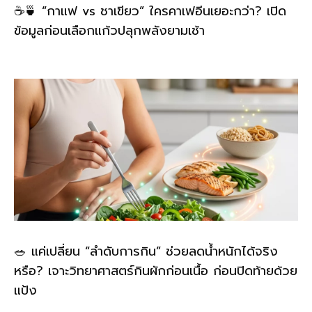
☕🍵 “กาแฟ vs ชาเขียว” ใครคาเฟอีนเยอะกว่า? เปิด
ข้อมูลก่อนเลือกแก้วปลุกพลังยามเช้า
🥗 แค่เปลี่ยน “ลำดับการกิน” ช่วยลดน้ำหนักได้จริง
หรือ? เจาะวิทยาศาสตร์กินผักก่อนเนื้อ ก่อนปิดท้ายด้วย
แป้ง