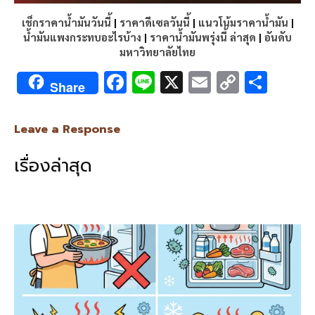
เช็กราคาน้ำมันวันนี้
|
ราคาดีเซลวันนี้
|
แนวโน้มราคาน้ำมัน
|
น้ำมันแพงกระทบอะไรบ้าง
|
ราคาน้ำมันพรุ่งนี้ ล่าสุด
|
อันดับ
มหาวิทยาลัยไทย
F
Li
X
E
C
S
Share
ac
n
m
o
h
e
e
ai
py
ar
Leave a Response
b
l
Li
e
เรื่องล่าสุด
o
n
o
k
k