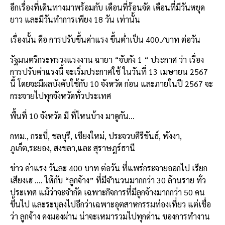
อีกเรื่องที่เดินทางมาพร้อมกับ เดือนที่ร้อนจัด เดือนที่มีวันหยุด
ยาว และมีวันทำการเพียง
18
วัน เท่านั้น
เรื่องนั้น คือ
การปรับขึ้นค่าแรง ขึ้นต่ำเป็น
400./
บาท ต่อวัน
รัฐมนตรีกระทรวงแรงงาน ฉายา “จับกัง
1
“ ประกาศ ว่า เรื่อง
การปรับค่าแรงนี้ จะเริ่มประกาศใช้ ในวันที่
13
เมษายน
2567
นี้ โดยจะมีผลบังคับใช้กับ
10
จังหวัด ก่อน และภายในปี
2567
จะ
กระจายไปทุกจังหวัดทั่วประเทศ
พื้นที่
10
จังหวัด มี ที่ไหนบ้าง มาดูกัน
…
กทม
.,
กระบี่
,
ชลบุรี
,
เชียงใหม่
,
ประจวบคีรีขันธ์
,
พังงา
,
ภูเก็ต
,
ระยอง
,
สงขลา
,
และ สุราษฎร์ธานี
ข่าว ค่าแรง วันละ
400
บาท ต่อวัน ที่แพร่กระจายออกไป เรียก
เสียงเฮ
….
ให้กับ “
ลูกจ้าง
” ที่มีจำนวนมากกว่า
30
ล้าน
ราย ทั่ว
ประเทศ แม้ว่าจะจำกัด เฉพาะกิจการที่มีลูกจ้างมากกว่า
50
คน
ขึ้นไป และระบุลงไปอีกว่าเฉพาะอุตสาหกรรมท่องเที่ยว แต่เชื่อ
ว่า ลูกจ้าง คงมองผ่าน น่าจะเหมารวมไปทุกด่าน ของการทำงาน