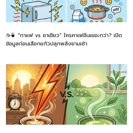
☕🍵 “กาแฟ vs ชาเขียว” ใครคาเฟอีนเยอะกว่า? เปิด
ข้อมูลก่อนเลือกแก้วปลุกพลังยามเช้า