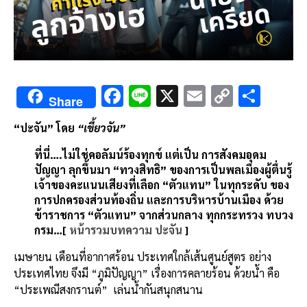
F
Li
X
E
C
S
Share
ac
n
m
o
h
“ปะจัน” โดย
“เขี้ยวจัน”
e
e
ai
py
ar
ที่นี่….ไม่ใช่คอลัมน์ร้องทุกข์ แต่เป็น การสังคมอุดม
b
l
Li
e
ปัญญา ลุกขึ้นมา “ทวงสิทธิ” ของการเป็นพลเมืองผู้ตื่นรู้
o
n
เจ้าของคะแนนเสียงที่เลือก “ตัวแทน” ในทุกระดับ ของ
o
k
การปกครองส่วนท้องถิ่น และการบริหารบ้านเมือง ด้วย
ข้าราชการ “ตัวแทน” จากส่วนกลาง ทุกกระทรวง ทบวง
k
กรม…[
หน้ารวมบทความ ปะจัน
]
เมษายน เดือนที่อากาศร้อน ประเทศใกล้เส้นศูนย์สูตร อย่าง
ประเทศไทย จึงมี “ภูมิปัญญา” เรื่องการคลายร้อน ด้วยน้ำ คือ
“
ประเพณีสงกรานต์
” เล่นน้ำกันสนุกสนาน