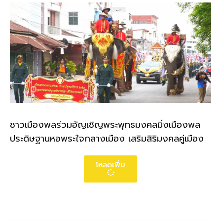
ชาวเมืองพลร่วมอัญเชิญพระพุทธมงคลมิ่งเมืองพล
ประดิษฐานหอพระใจกลางเมือง เสริมสิริมงคลคู่เมือง
โหลดเพิ่ม