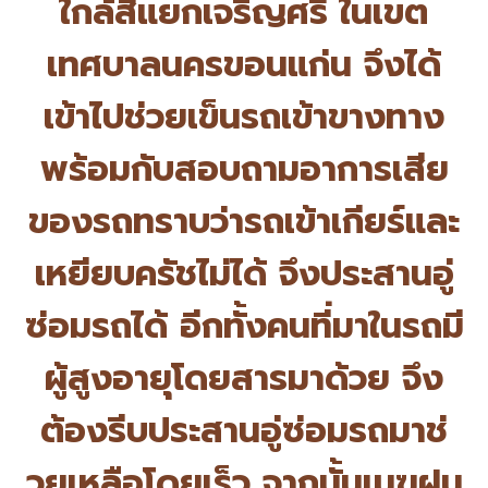
ใกล้สี่แยกเจริญศรี ในเขต
เทศบาลนครขอนแก่น จึงได้
เข้าไปช่วยเข็นรถเข้
าขางทาง
พร้อมกับสอบถามอาการเสี
ย
ของรถทราบว่ารถเข้าเกียร์
และ
เหยียบครัชไม่ได้ จึงประสานอู่
ซ่อมรถได้ อีกทั้งคนที่มาในรถมี
ผู้สูงอายุ
โดยสารมาด้วย จึง
ต้องรีบประสานอู่ซ่อมรถมาช่
วยเหลือโดยเร็ว จากนั้นเมฆฝน