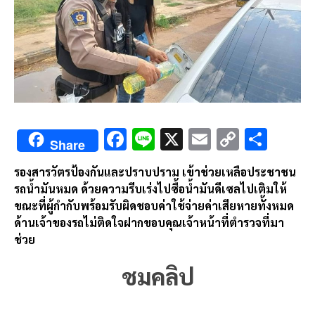
F
Li
X
E
C
S
Share
ac
n
m
o
h
รองสารวัตรป้องกันและปราบปราม เข้าช่วยเหลือประชาชน
e
e
ai
py
ar
รถน้ำมั
นหมด ด้วยความรีบเร่งไปซื้อน้ำมันดี
เซลไปเติมให้
b
l
Li
e
ขณะที่ผู้กำกับพร้อมรับผิดชอบค่
าใช้จ่ายค่าเสียหายทั้งหมด
o
n
ด้านเจ้าของรถไม่ติดใจฝากขอบคุ
ณเจ้าหน้าที่ตำรวจที่มา
ช่วย
o
k
k
ชมคลิป