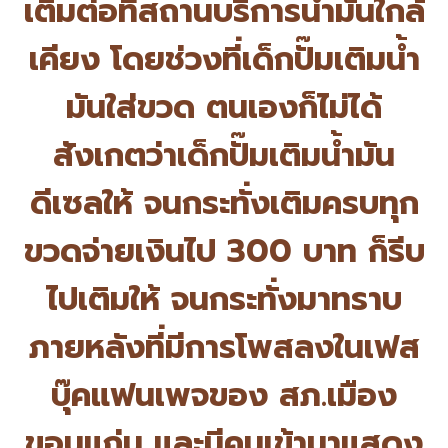
เติมต่อที่
สถานบริการน้ำมันใกล้
เคียง โดยช่วงที่เด็กปั๊มเติมน้ำ
มั
นใส่ขวด ตนเองก็ไม่ได้
สังเกตว่าเด็กปั๊
มเติมน้ำมัน
ดีเซลให้ จนกระทั่งเติมครบทุก
ขวดจ่ายเงิ
นไป 300 บาท ก็รีบ
ไปเติมให้ จนกระทั่งมาทราบ
ภายหลังที่มี
การโพสลงในเฟส
บุ๊คแฟนเพจของ สภ.เมือง
ขอนแก่น และมีคนเข้ามาแสดง