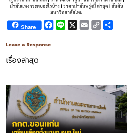
น้ำมันแพงกระทบอะไรบ้าง
|
ราคาน้ำมันพรุ่งนี้ ล่าสุด
|
อันดับ
มหาวิทยาลัยไทย
F
Li
X
E
C
S
Share
ac
n
m
o
h
e
e
ai
py
ar
Leave a Response
b
l
Li
e
เรื่องล่าสุด
o
n
o
k
k