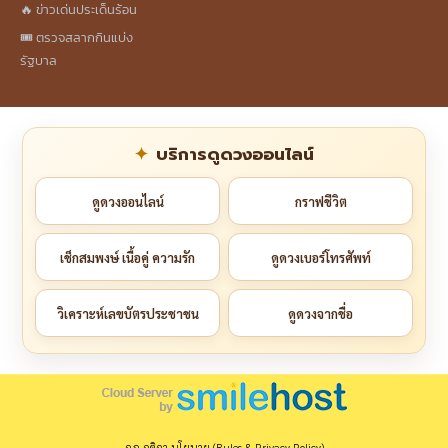
🔥 ข่าวเด่นประเด็นร้อน
🎟️ ตรวจสลากกินแบ่ง
รัฐบาล
บริการดูดวงออนไลน์
ดูดวงออนไลน์
กราฟชีวิต
เช็กสมพงษ์ เนื้อคู่ ความรัก
ดูดวงเบอร์โทรศัพท์
วิเคราะห์เลขบัตรประชาชน
ดูดวงจากชื่อ
กฎ กติกา นโยบาย (Rules & Privacy Policy)