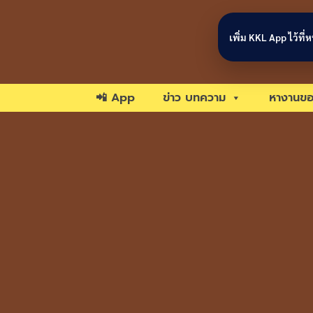
Skip to content
เพิ่ม KKL App ไว้ที
📲 App
ข่าว บทความ
หางานขอ