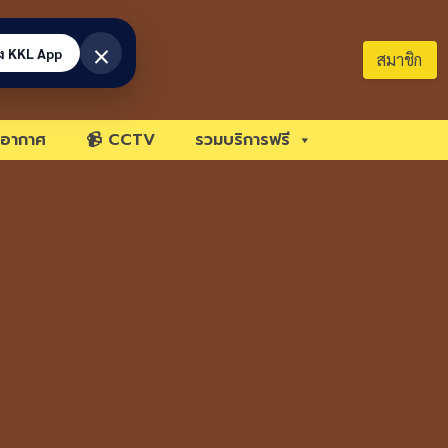
×
้ง KKL App
สมาชิก
อากาศ
📹 CCTV
รวมบริการฟรี