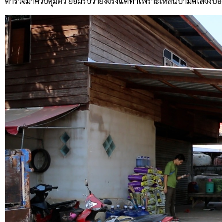
ตำรวจมาควบคุมตัว ยอมรับว่ายิงจริงแต่ทำเพราะเหลนปามีดใส่จึงป้อ