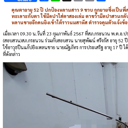
Link
คุณตาอายุ 52 ปี ปกป้องหลานสาว 9 ขวบ ถูกยายซึ่งเป็นพี
ทะเลาะกับตา ใช้มีดปาใส่ตาสองเล่ม ตาขว้ามีดปาสวนกลับ 
หลานชายอีกคนยิงเข้าใต้ราวนมสาหัส ตำรวจคุมตัวแจ้งข
เมื่อเวลา 09.30 น.วันที่ 23 กุมภาพันธ์ 2567 ที่สภ.กระนวน พ.ต.อ
(สอบสวน)สภ.กระนวน ร่วมกับสอบสวน นายสุพัฒน์ ศรีจรัส อายุ 52 ปี อ
ใช้อาวุธปืนแก้ปยิงเหลนชาย นายณัฐภัทร การประเสริฐ อายุ 17 ปี ได้
ที่ดังกล่าว