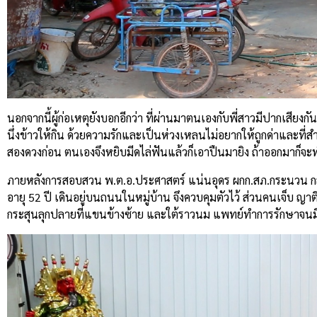
นอกจากนี้ผู้ก่อเหตุยังบอกอีกว่า ที่ผ่านมาตนเองกับพี่สาวมีปากเสียงกัน
นึ่งข้าวให้กิน ด้วยความรักและเป็นห่วงเหลนไม่อยากให้ถูกด่าและท
สองดวงก่อน ตนเองจึงหยิบมีดไล่ฟันแล้วก็เอาปืนมายิง ถ้าออกมาก็จะ
ภายหลังการสอบสวน พ.ต.อ.ประศาสตร์ แน่นอุดร ผกก.สภ.กระนวน กล่าวว่
อายุ 52 ปี เดินอยู่บนถนนในหมู่บ้าน จึงควบคุมตัวไว้ ส่วนคนเจ็บ ญ
กระสุนลุกปลายที่แขนข้างซ้าย และใต้ราวนม แพทย์ทำการรักษาจน