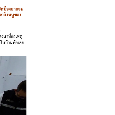
าปกป้องยายจน
นกยิงหนูของ
.
งหาที่ก่อเหตุ
ายในบ้านพักเลข