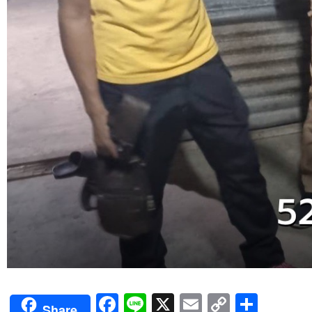
Facebook
Line
X
Email
Copy
Shar
Share