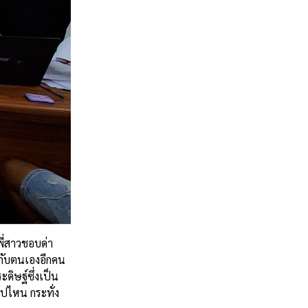
ี่สาวชอบด่า
งกับตนเองอีกคน
ิษฐ์ซึ่งเป็น
ปไหน กระทั่ง