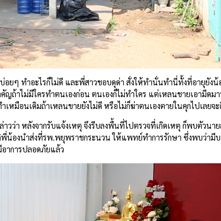
บ่อยๆ ทำอะไรก็ไม่ดี และพี่สาวชอบดุด่า สั่งให้ทำนั่นทำนี่ทั้งที่อายุยังน
ี่สำคัญถ้าไม่มีใครทำตนเองก่อน ตนเองก็ไม่ทำใคร แต่เหลนชายเอามีดมา
ทำเหมือนเดิมถ้าเหลนขายยังไม่ดี หรือไม่ก็ฆ่าตนเองตายในคุกไปเลยจะด
า หลังจากรับแจ้งเหตุ จึงรีบลงพื้นที่ไปตรวจที่เกิดเหตุ ก็พบตัวนายสุ
าติพี่น้องนำส่งที่รพ.พยุพราชกระนวน ให้แพทย์ทำการรักษา ซึ่งพบว่าม
มีอาการปลอดภัยแล้ว