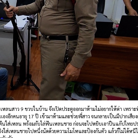
่าเหลนสาว 9 ขวบในบ้าน จึงเปิดประตูออกมาห้ามไม่อยากให้ด่า เพราะพ
เองอีกคนอายุ 17 ปี เข้ามาห้ามและช่วยพี่สาว จนกลายเป็นมีปากเสีย
บคืนใส่เหลน พร้อมกับไล่ฟันเหลนชาย ก่อนจะไปหยิบเอาปืนแก๊ปไทยประด
ใส่เหลนชายไปหนึ่งนัดด้วยความโมโหและป้องกันตัว แล้วก็ไม่ได้หนีไ