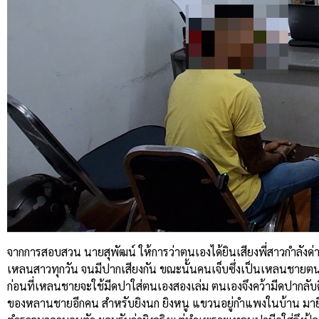
จากการสอบสวน นายสุพัฒน์ ให้การว่าตนเองได้ยินเสียงพี่สาวกำลังด
เหลนสาวทุกวัน จนมีปากเสียงกัน ขณะนั้นคนเจ็บซึ่งเป็นเหลนชายตน
ก่อนที่เหลนชายจะใช้มีดปาใส่ตนเองสองเล่ม ตนเองจึงคว้ามีดปากลั
ของหลานชายอีกคน สำหรับยิงนก ยิงหนู แขวนอยู่กำแพงในบ้าน มายิง