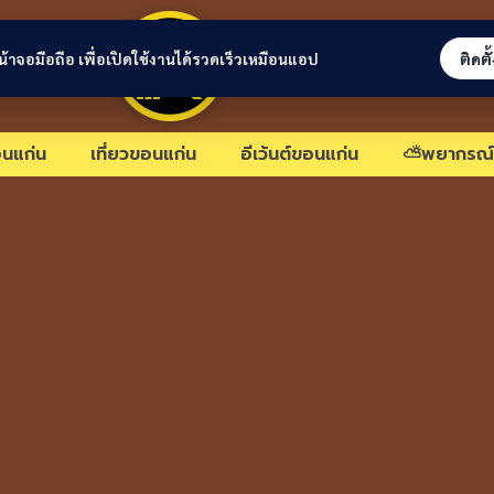
ขอนแก่นลิงก์
่หน้าจอมือถือ เพื่อเปิดใช้งานได้รวดเร็วเหมือนแอป
ติดตั
นแก่น
เที่ยวขอนแก่น
อีเว้นต์ขอนแก่น
⛅พยากรณ์