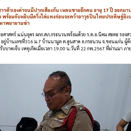
่สาวตัวเองด่าจนมีปากเสียงกัน เหลนชายอีกคน อายุ 17 ปี ออกม
พร้อมกับหยิบมีดวิ่งไล่แทงก่อนจะคว้าอาวุธปืนไทยประดิษฐ์ยิง
้อหาพยายามฆ่า
.ประศาสตร์ แน่นอุดร ผกก.สภ.กระนวนพร้อมด้วย ร.ต.อ.นิคม สะตะ รองสว
ยู่บ้านเลขที่316 ม.7 บ้านนามูล ต.ดูนสาด อ.กระนวน จ.ขอนแก่น ผู้ต้อ
รับบาดเจ็บ เหตุเกิดเมื่อเวลา 19.00 น.วันที่ 22 กพ.2567 ที่ผ่านมา ภ