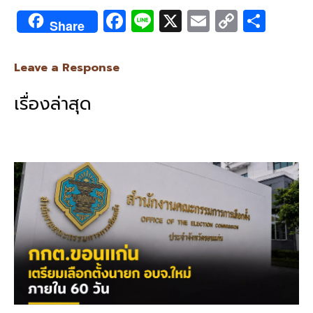
F
Li
X
E
C
S
Share
ac
n
m
o
h
e
e
ai
py
ar
Leave a Response
b
l
Li
e
เรื่องล่าสุด
o
n
o
k
k