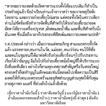
“หากจะถวายเพลด้วยภัตตาหารแบบตั้งโต๊ะแบบเดิม ก็ทำเป็น
ประจำอยู่แล้ว จึงนำเรียนท่านเจ้าอาวาสว่า ขอถวายจตุปัจจัย
ไทยทาน และถวายก๋วยเตี๋ยวไก่มะระ แด่พระทั้งวัดในคราวเดียว
ท่านไม่ขัดข้องจึงทำการจัดพื้นที่สำหรับให้รถก๋วยเตี๋ยวมาจอด
จัดหาโต๊ะวางเครื่องปรุงรส ,ผักสดและน้ำดื่ม และพื้นทีสำหรับนั่ง
ฉันเพล ซึ่งเมื่อถึงเวลาก็ประกอบพิธีสงฆ์และถวายเพลตามปกติ”
ร.ต.ประยงค์ กล่าวว่า เมื่อถวายแด่พระภิกษุ สามเณรครบทั้งวัด
แล้ว มรรคทายก,คนงานในวัด, แม่ออก ,คนเร่ร่อน คนไร้ที่พึ่ง
และคนในชุมชนก็ได้มาต่อคิวรับก๋วยเตี๋ยวร้อนๆไปรับประทาน
เรียกได้ว่าอิ่มบุญ อิ่มใจไปกับก๋วยเตี๋ยวหม้อใหญ่ที่ให้บริการแบบ
ถึงที่เลยทีเดียว อย่างไรก็ตามทุกเทศกาลสำคัญหรือวันพระใหญ่
ครอบครัวก็จะทำบุญในลักษณะเช่นนี้ตลอดไปเพื่อความเป็นสิริ
มงคลให้กับตนเองครอบครัวและอุทิศส่วนบุญส่วนกุศลให้กับคุณ
ยายสุภาพร มนตรี ที่ล่วงลับไปแล้วอีกด้วย
เช็กราคาน้ำมันวันนี้
|
ราคาดีเซลวันนี้
|
แนวโน้มราคาน้ำมัน
|
น้ำมันแพงกระทบอะไรบ้าง
|
ราคาน้ำมันพรุ่งนี้ ล่าสุด
|
อันดับ
มหาวิทยาลัยไทย