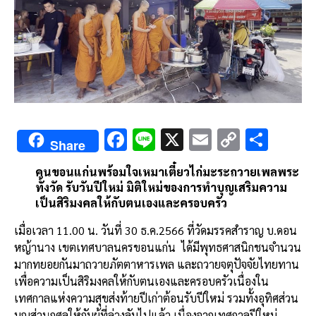
F
Li
X
E
C
S
Share
ac
n
m
o
h
คนขอนแก่นพร้อมใจเหมาเตี๋ยวไก่มะระถวายเพลพระ
e
e
ai
py
ar
ทั้งวัด รับวันปีใหม่ มิติใหม่ของการทำบุญเสริมความ
b
l
Li
e
เป็นสิริมงคลให้กับตนเองและครอบครัว
o
n
เมื่อเวลา 11.00 น. วันที่ 30 ธ.ค.2566 ที่วัดมรรคสำราญ บ.ดอน
o
k
หญ้านาง เขตเทศบาลนครขอนแก่น ได้มีพุทธศาสนิกชนจำนวน
มากทยอยกันมาถวายภัตตาหารเพล และถวายจตุปัจจัยไทยทาน
k
เพื่อความเป็นสิริมงคลให้กับตนเองและครอบครัวเนื่องใน
เทศกาลแห่งความสุขส่งท้ายปีเก่าต้อนรับปีใหม่ รวมทั้งอุทิศส่วน
บุญส่วนกุศลให้กับผู้ที่ล่วงลับไปแล้ว เนื่องจากเทศกาลปีใหม่