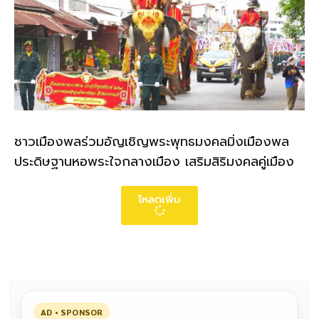
ชาวเมืองพลร่วมอัญเชิญพระพุทธมงคลมิ่งเมืองพล
ประดิษฐานหอพระใจกลางเมือง เสริมสิริมงคลคู่เมือง
โหลดเพิ่ม
AD • SPONSOR