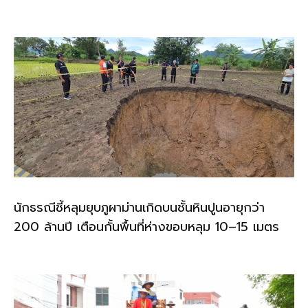
นักธรณีชี้หลุมยุบภูผาม่านเกิดบนชั้นหินปูนอายุกว่า
200 ล้านปี เตือนกั้นพื้นที่ห่างขอบหลุม 10–15 เมตร