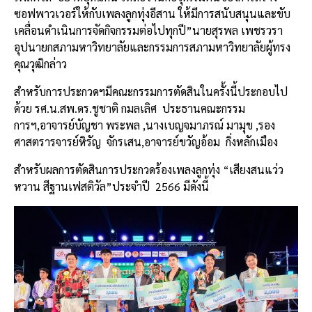
ซอฟพาวเวอร์ให้กับเพลงลูกทุ่งอีสาน ให้มีการสนับสนุนและขับ
เคลื่อนดำเนินการจัดกิจกรรมต่อไปทุกปี”นายสุรพล เพชรวรา
อุปนายกสภามหาวิทยาลัยและกรรมการสภามหาวิทยาลัยผู้ทรง
คุณวุฒิกล่าว
สำหรับการประกวดฯมีคณะกรรมการตัดสินในครั้งนี้ประกอบไป
ด้วย รศ.น.สพ.ดร.ชูชาติ กมลเลิศ
ประธานคณะกรรม
การฯ,อาจารย์บัญชา พระพล ,นางเบญจมาภรณ์ มามุข ,รอง
ศาสตรารจารย์หิรัญ
จักรเสน,อาจารย์ขวัญอ้อม
กิ่งหลักเมือง
สำหรับผลการตัดสินการประกวดร้องเพลงลูกทุ่ง “เสียงสนแว่ว
หวาน สีฐานเฟสติวัล”ประจำปี
2566 มีดังนี้