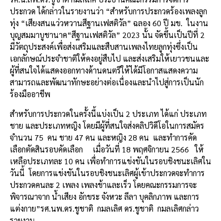
ประกวด ได้กล่าวในรายงานว่า “สำหรับการประกวดร้องเพลงลูก
ทุ่ง “เสียงสนแว่วหวานสีฐานเฟสติวัล” ฉลอง 60 ปี มข.
ในงาน
บุญสมมาบูชานาค“สีฐานเฟสติวัล” 2023 นั้น จัดขึ้นเป็นปีที่ 2
มีวัตถุประสงค์เพื่อส่งเสริมและสืบสานเพลงไทยลูกทุ่งซึ่งเป็น
เอกลักษณ์ประจำชาติให้คงอยู่สืบไป และส่งเสริมให้เยาวชนและ
ผู้ที่สนใจได้แสดงออกทางด้านดนตรีให้ได้มีโอกาสแสดงความ
สามารถและพัฒนาทักษะอย่างต่อเนื่องและนำไปสู่การเป็นนัก
ร้องมืออาชีพ
สำหรับการประกวดในครั้งนี้แบ่งเป็น 2 ประเภท ได้แก่ ประเภท
ชาย และประเภทหญิง โดยมีผู้ที่สนใจส่งคลิปวิดีโอในการสมัคร
จำนวน 75
คน ชาย 47 คน และหญิง 28 คน
และทำการคัด
เลือกตัดสินรอบคัดเลือก
เมื่อวันที่ 18 พฤศจิกายน 2566
ให้
เหลือประเภทละ 10 คน เพื่อทำการแข่งขันในรอบชิงชนะเลิศใน
วันนี้
โดยการแข่งขันในรอบชิงชนะเลิศผู้เข้าประกวดจะทำการ
ประกวดคนละ 2 เพลง เพลงช้าและเร็ว โดยคณะกรรมการจะ
พิจารณาจาก น้ำเสียง อักขระ จังหวะ ลีลา บุคลิกภาพ และการ
แต่งกาย”รศ.นพ.ดร.ชูชาติ
กมลเลิศ ดร.ชูชาติ
กมลเลิศกล่าว
รายงาน