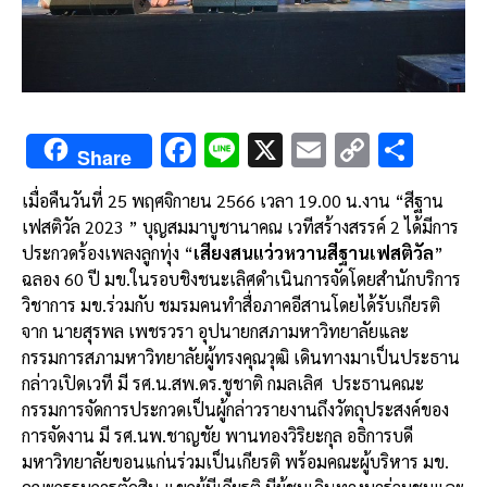
F
Li
X
E
C
S
Share
ac
n
m
o
h
เมื่อคืนวันที่ 25 พฤศจิกายน 2566 เวลา 19.00 น.งาน “สีฐาน
e
e
ai
py
ar
เฟสติวัล 2023 ” บุญสมมาบูชานาคณ เวทีสร้างสรรค์ 2 ได้มีการ
b
l
Li
e
ประกวดร้องเพลงลูกทุ่ง “
เสียงสนแว่วหวานสีฐานเฟสติวัล
”
o
n
ฉลอง 60 ปี มข.ในรอบชิงชนะเลิศดำเนินการจัดโดยสำนักบริการ
วิชาการ มข.ร่วมกับ ชมรมคนทำสื่อภาคอีสานโดยได้รับเกียรติ
o
k
จาก นายสุรพล เพชรวรา อุปนายกสภามหาวิทยาลัยและ
k
กรรมการสภามหาวิทยาลัยผู้ทรงคุณวุฒิ เดินทางมาเป็นประธาน
กล่าวเปิดเวที มี รศ.น.สพ.ดร.ชูชาติ กมลเลิศ
ประธานคณะ
กรรมการจัดการประกวดเป็นผู้กล่าวรายงานถึงวัตถุประสงค์ของ
การจัดงาน มี รศ.นพ.ชาญชัย พานทองวิริยะกุล อธิการบดี
มหาวิทยาลัยขอนแก่นร่วมเป็นเกียรติ พร้อมคณะผู้บริหาร มข.