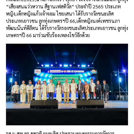
“เสียงสนแว่วหวาน สีฐานเฟสติวัล” ประจำปี 2565 ประเภท
หญิง,เด็กหญิงแก้วเจ้าจอม ไชยเสนา ได้รับรางวัลชนะเลิศ
ประเภทเยาวชน ลูกทุ่งเกษตรฯปี 66,เด็กหญิงนงค์เพชรนภา
พัฒนนันท์ดีลีตน ได้รับรางวัลรองชนะเลิศประเภทเยาวชน ลูกทุ่ง
เกษตรฯปี 66 มาร่วมขับร้องเพลงโชว์อีกด้วย
รศ.น.สพ.ดร.ชูชาติ กมลเลิศ ประธานคณะกรรมการจัดการ