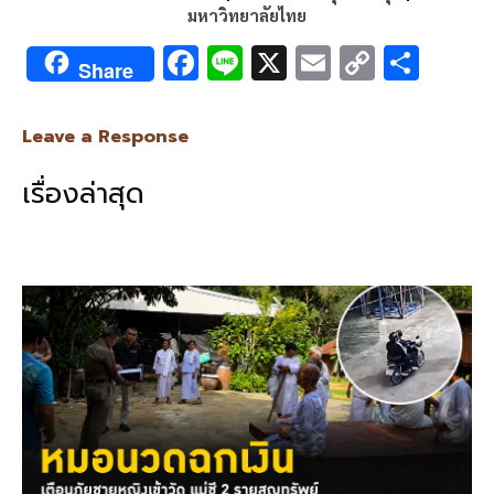
มหาวิทยาลัยไทย
F
Li
X
E
C
S
Share
ac
n
m
o
h
e
e
ai
py
ar
Leave a Response
b
l
Li
e
เรื่องล่าสุด
o
n
o
k
k