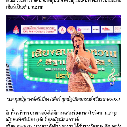
คณะกรรมการตัดสิน แขกผู้มีเกียรติ มีผู้ชมเดินทางมาร่วมชมและ
เชียร์เป็นจำนวนมาก
น.ส.กุลณัฐ หงษ์ศรีเมือง (เดียร์ กุลณัฐ)มิสแกรนด์ศรีสะเกษ2023
อีกทั้งเวทีการประกวดยังได้มีการแสดงร้องเพลงโชว์จาก น.ส.กุล
ณัฐ หงษ์ศรีเมือง (เดียร์ กุลณัฐ)มิสแกรนด์
ศรีสะเกษ2023,นางสาวภัคจีรา พุทธา ได้รับรางวัลชนะเลิศ ลูกทุ่ง