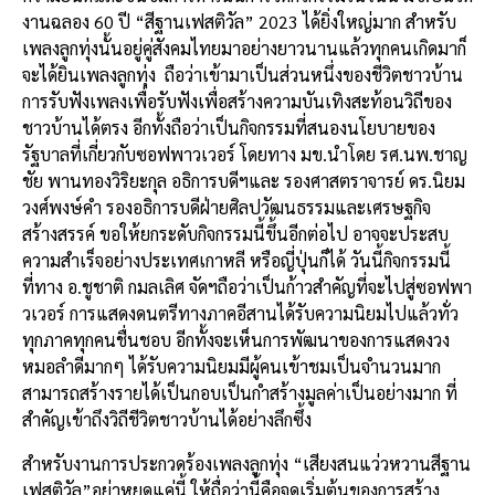
งานฉลอง 60 ปี “สีฐานเฟสติวัล” 2023 ได้ยิ่งใหญ่มาก สำหรับ
เพลงลูกทุ่งนั้นอยู่คู่สังคมไทยมาอย่างยาวนานแล้วทุกคนเกิดมาก็
จะได้ยินเพลงลูกทุ่ง
ถือว่าเข้ามาเป็นส่วนหนึ่งของชีวิตชาวบ้าน
การรับฟังเพลงเพื่อรับฟังเพื่อสร้างความบันเทิงสะท้อนวิถีของ
ชาวบ้านได้ตรง อีกทั้งถือว่าเป็นกิจกรรมที่สนองนโยบายของ
รัฐบาลที่เกี่ยวกับซอฟพาวเวอร์ โดยทาง มข.นำโดย รศ.นพ.ชาญ
ชัย พานทองวิริยะกุล อธิการบดีฯและ รองศาสตราจารย์ ดร.นิยม
วงศ์พงษ์คำ รองอธิการบดีฝ่ายศิลปวัฒนธรรมและเศรษฐกิจ
สร้างสรรค์ ขอให้ยกระดับกิจกรรมนี้ขึ้นอีกต่อไป อาจจะประสบ
ความสำเร็จอย่างประเทศเกาหลี หรือญี่ปุ่นก็ได้ วันนี้กิจกรรมนี้
ที่ทาง อ.ชูชาติ กมลเลิศ จัดฯถือว่าเป็นก้าวสำคัญที่จะไปสู่ซอฟพา
วเวอร์ การแสดงดนตรีทางภาคอีสานได้รับความนิยมไปแล้วทั่ว
ทุกภาคทุกคนชื่นชอบ อีกทั้งจะเห็นการพัฒนาของการแสดงวง
หมอลำดีมากๆ ได้รับความนิยมมีผู้คนเข้าชมเป็นจำนวนมาก
สามารถสร้างรายได้เป็นกอบเป็นกำสร้างมูลค่าเป็นอย่างมาก ที่
สำคัญเข้าถึงวิถีชีวิตชาวบ้านได้อย่างลึกซึ้ง
สำหรับงานการประกวดร้องเพลงลูกทุ่ง “เสียงสนแว่วหวานสีฐาน
เฟสติวัล”อย่าหยุดแค่นี้ ให้ถื่อว่านี้คือจุดเริ่มต้นของการสร้าง