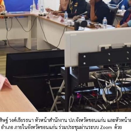
ิสิษฐ์ วงศ์เธียรธนา หัวหน้าสำนักงาน ปภ.จังหวัดขอนแก่น และหัวหน้า
ง 26 อำเภอ ภายในจังหวัดขอนแก่น ร่วมประชุมผ่านระบบ Zoom
ด้วย