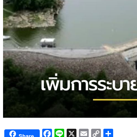
Facebook
Line
X
Email
Copy
Shar
Share