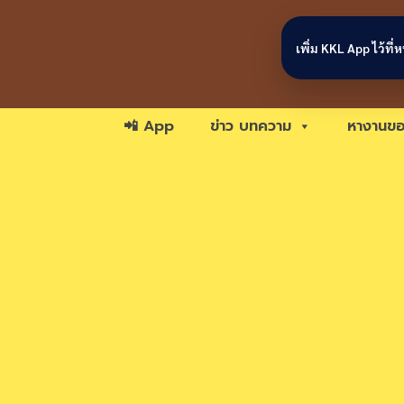
Skip to content
เพิ่ม KKL App ไว้ที
📲 App
ข่าว บทความ
หางานขอ