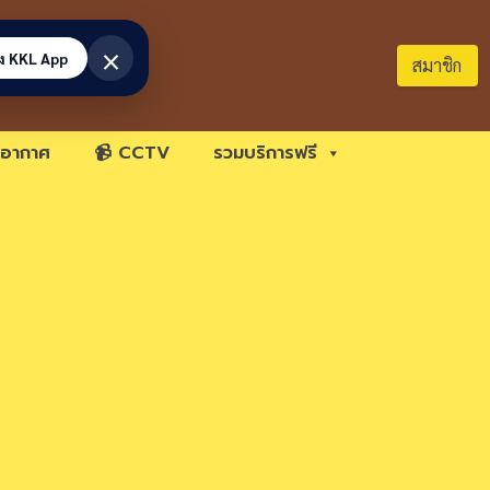
×
้ง KKL App
สมาชิก
อากาศ
📹 CCTV
รวมบริการฟรี