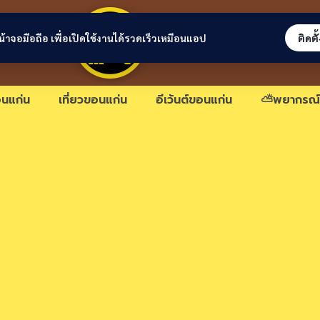
ขอนแก่นลิงก์
่หน้าจอมือถือ เพื่อเปิดใช้งานได้รวดเร็วเหมือนแอป
ติดตั
นแก่น
เที่ยวขอนแก่น
อีเว้นต์ขอนแก่น
⛅พยากรณ์