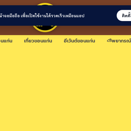
ขอนแก่นลิงก์
่หน้าจอมือถือ เพื่อเปิดใช้งานได้รวดเร็วเหมือนแอป
ติดตั
นแก่น
เที่ยวขอนแก่น
อีเว้นต์ขอนแก่น
⛅พยากรณ์