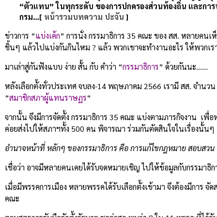
“ตัวแทน” ในทุกระดับ ของการปกครองส่วนท้องถิ่น และการ
กรม…[
หน้ารวมบทความ ปะจัน
]
ข่าวการ “
แบ่งเค้ก
”
การนั่ง กรรมาธิการ 35 คณะ ของ สส. หลายคนเห็นข
ชิ้นๆ แล้วไปแบ่งกันกินไหม ? แล้ว พวกเขาจะทำงานอะไร ให้พวกเราก
มาเล่าสู่กันฟังแบบ ง่าย สั้น กับ คำว่า “
กรรมาธิการ
” ด้วยกันนะ……
หลังเลือกตั้งทั่วประเทศ จบลง-14 พฤษภาคม 2566 เรามี สส. จำนวน
“
สมาชิกสภาผู้แทนราษฏร
“
จากนั้น จึงมีการจัดตั้ง กรรมาธิการ 35 คณะ แบ่งตามภารกิจงาน เพื
ค่อยส่งไปให้สภาฯทั้ง 500 คน พิจารณา ร่วมกันตัดสินใจในเรื่องนั้นๆ
อำนาจหน้าที่
หลักๆ
ของกรรมาธิการ
คือ
การแก้ไขกฎหมาย
สอบสวน
เชื่อว่า อาจมีหลายคนเคยได้รับจดหมายเชิญ ไปให้ข้อมูลกับกรรมาธิ
เมื่อมีพรรคการเมือง หลายพรรคได้รับเลือกตั้งเข้ามา จึงต้องมีการ จ
คณะ