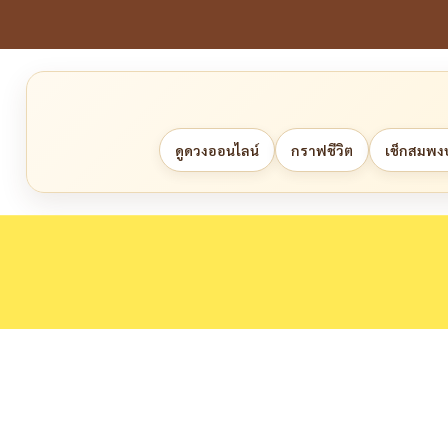
ดูดวงออนไลน์
กราฟชีวิต
เช็กสมพงษ์