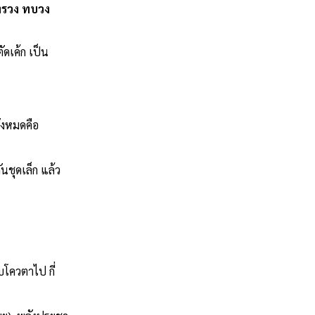
ทรวง ทบวง
ดเค้ก เป็น
้งหมดคือ
นชุดเล็ก แล้ว
บโควตาไป กี่