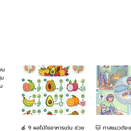
บน
่ม
่ม
🍎 9 ผลไม้ใยอาหารเด่น ช่วย
🐱 ทาสแมวต้องรู้