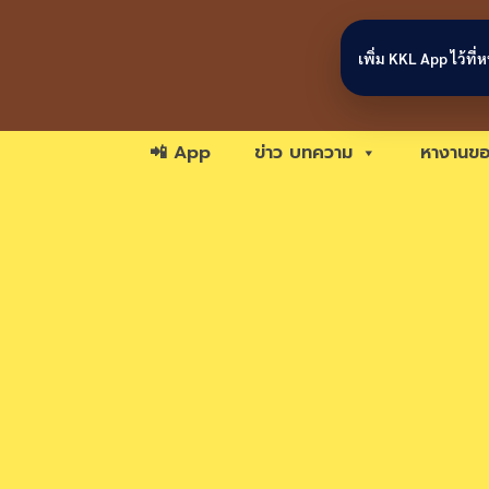
Skip to content
เพิ่ม KKL App ไว้ที
📲 App
ข่าว บทความ
หางานขอ