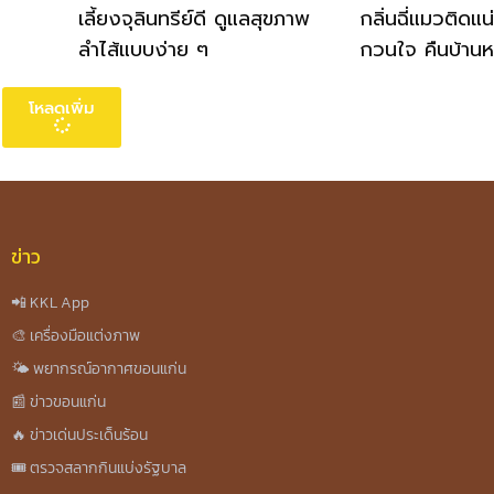
เลี้ยงจุลินทรีย์ดี ดูแลสุขภาพ
กลิ่นฉี่แมวติดแน
ลำไส้แบบง่าย ๆ
กวนใจ คืนบ้าน
โหลดเพิ่ม
ข่าว
📲 KKL App
🎨 เครื่องมือแต่งภาพ
🌤️ พยากรณ์อากาศขอนแก่น
📰 ข่าวขอนแก่น
🔥 ข่าวเด่นประเด็นร้อน
🎟️ ตรวจสลากกินแบ่งรัฐบาล