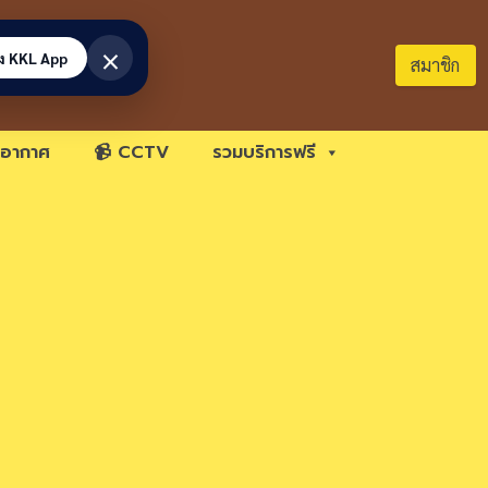
×
้ง KKL App
สมาชิก
อากาศ
📹 CCTV
รวมบริการฟรี