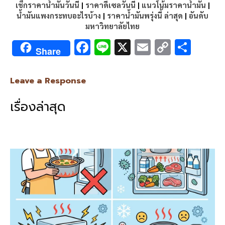
เช็กราคาน้ำมันวันนี้
|
ราคาดีเซลวันนี้
|
แนวโน้มราคาน้ำมัน
|
น้ำมันแพงกระทบอะไรบ้าง
|
ราคาน้ำมันพรุ่งนี้ ล่าสุด
|
อันดับ
มหาวิทยาลัยไทย
F
Li
X
E
C
S
Share
ac
n
m
o
h
e
e
ai
py
ar
Leave a Response
b
l
Li
e
เรื่องล่าสุด
o
n
o
k
k