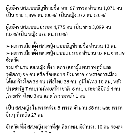
ผู้สมัคร สส
.
แบบบัญชีรายชื่อ จาก
67
พรรค จำนวน
1,871
คน
เป็น
ชาย
1,499
คน (
80%
)
เป็นหญิง
372
คน (
20%
)
ผู้สมัคร สส
.
แบบแบ่งเขต
4,775
คน
เป็น ชาย
3,899
คน
(
82%
)
เป็น หญิง
876
คน
(
18%
)
➢
ผลการเลือกตั้ง สส
.
หญิง แบบ
บัญชีรายชื่อ
จำนวน
13
คน
➢
ผลการเลือกตั้ง สส
.
หญิง แบบ
แบ่งเขต จำนวน
82
คน จาก
39
จังหวัด
รวม จำนวน สส
.
หญิง ทั้ง
2
สภา (สภาผู้แทนราษฎร์ และ
วุฒิสภา)
95
คน หรือ ร้อยละ
19
ซึ่งมาจาก
7
พรรคการเมือง
ได้แก่ ก้าวไกล
36
คน
,
เพื่อไทย
28
คน
,
ภูมิใจไทย
10
คน
,
พลัง
ประชารัฐ
7
คน
,
รวมไทยสร้างชาติ
6
คน
,
ประชาธิปัตย์
4
คน
,
ไทยสร้างไทย
3
คน
และ
ไทรวมพลัง
1
คน
เป็น สส
.
หญิง ในพรรคร่วม
8
พรรค จำนวน
68
คน และ
พรรค
อื่นๆ ที่เหลือ
27
คน
จังหวัด ที่มี สส
.
หญิง มากที่สุด คือ
กทม
.
มีจำนวน
10
คน รองลง