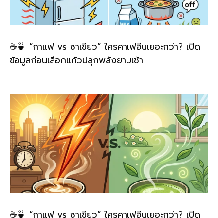
☕🍵 “กาแฟ vs ชาเขียว” ใครคาเฟอีนเยอะกว่า? เปิด
ข้อมูลก่อนเลือกแก้วปลุกพลังยามเช้า
☕🍵 “กาแฟ vs ชาเขียว” ใครคาเฟอีนเยอะกว่า? เปิด