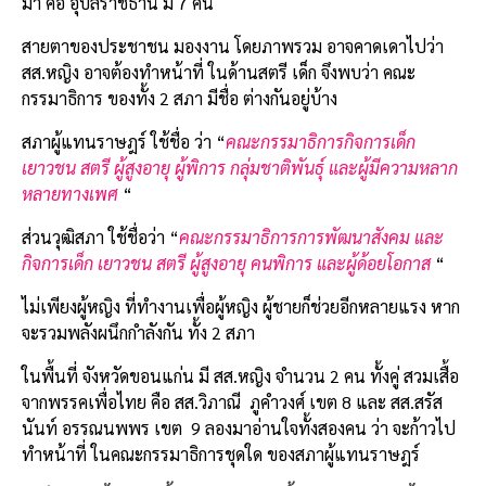
มา คือ อุบลราชธานี มี
7
คน
สายตาของประชาชน มองงาน โดยภาพรวม อาจคาดเดาไปว่า
สส
.
หญิง อาจต้องทำหน้าที่ ในด้านสตรี เด็ก จึงพบว่า คณะ
กรรมาธิการ ของทั้ง
2
สภา มีชื่อ ต่างกันอยู่บ้าง
สภาผู้แทนราษฎร์ ใช้ชื่อ ว่า
“
ค
ณะกรรมาธิการกิจการเด็ก
เยาวชน สตรี ผู้สูงอายุ ผู้พิการ กลุ่มชาติพันธุ์ และผู้มีความหลาก
หลายทางเพศ
“
ส่วนวุฒิสภา ใช้ชื่อว่า “
คณะกรรมาธิการการพัฒนาสังคม และ
กิจการเด็ก เยาวชน
สตรี
ผู้สูงอายุ คนพิการ และผู้ด้อยโอกาส
“
ไม่เพียงผู้หญิง ที่ทำงานเพื่อผู้หญิง ผู้ชายก็ช่วยอีกหล
ายแรง หาก
จะรวมพลังผนึกกำลังกัน ทั้ง
2
สภา
ในพื้นที่
จังหวัดขอนแก่น มี สส
.
หญิง จำนวน
2
คน
ทั้งคู่
สวมเสื้อ
จากพรรคเพื่อไทย
คือ
สส
.
วิภาณ
ภูคำวงศ์
เขต
8
และ
สส
.
สร
ัส
นันท์
อรรณนพพร
เขต
9
ลองมา
อ่านใจทั้งสอง
คน ว่า จะก้าวไป
ทำหน้าที่ ในคณะกรรมาธิการชุดใด ของสภาผู้แทนราษฎร์