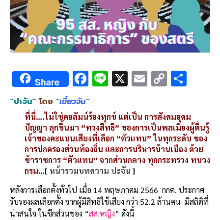
F
Li
X
E
C
S
Share
ac
n
m
o
h
“ปะจัน”
โดย
“เขี้ยวจัน”
e
e
ai
py
ar
ที่นี่….ไม่ใช่คอลัมน์ร้องทุกข์ แต่เป็น การสังคมอุดม
b
l
Li
e
ปัญญา ลุกขึ้นมา “ทวงสิทธิ” ของการเป็นพลเมืองผู้ตื่นรู้
o
n
เจ้าของคะแนนเสียงที่เลือก “ตัวแทน” ในทุกระดับ ของ
การปกครองส่วนท้องถิ่น และการบริหารบ้านเมือง ด้วย
o
k
ข้าราชการ “ตัวแทน” จากส่วนกลาง ทุกกระทรวง ทบวง
k
กรม…
[
หน้ารวมบทความ ปะจัน
]
หลังการเลือกตั้งทั่วไป เมื่อ
14
พฤษภาคม
2566
กกต
.
ประกาศ
รับรองผลเลือกตั้ง จากผู้มีสิทธิใช้เสียง กว่า
52.2
ล้านคน มีสถิติที่
น่าสนใจ ในซีกส่วนของ “
สส
.
หญิง
” ดังนี้