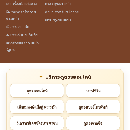
🎨 เครื่องมือแต่งภาพ
หางาน@ขอนแก่น
🌤️ พยากรณ์อากาศ
ลงประกาศรับสมัครงาน
ขอนแก่น
อีเวนต์@ขอนแก่น
📰 ข่าวขอนแก่น
🔥 ข่าวเด่นประเด็นร้อน
🎟️ ตรวจสลากกินแบ่ง
รัฐบาล
บริการดูดวงออนไลน์
ดูดวงออนไลน์
กราฟชีวิต
เช็กสมพงษ์ เนื้อคู่ ความรัก
ดูดวงเบอร์โทรศัพท์
วิเคราะห์เลขบัตรประชาชน
ดูดวงจากชื่อ