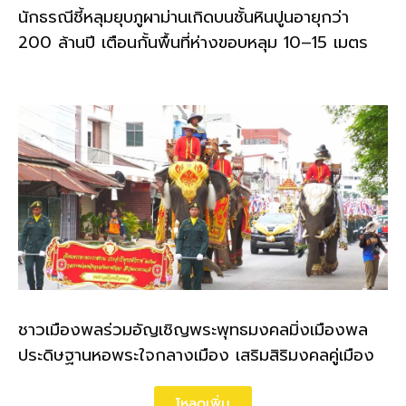
นักธรณีชี้หลุมยุบภูผาม่านเกิดบนชั้นหินปูนอายุกว่า
200 ล้านปี เตือนกั้นพื้นที่ห่างขอบหลุม 10–15 เมตร
ชาวเมืองพลร่วมอัญเชิญพระพุทธมงคลมิ่งเมืองพล
ประดิษฐานหอพระใจกลางเมือง เสริมสิริมงคลคู่เมือง
โหลดเพิ่ม