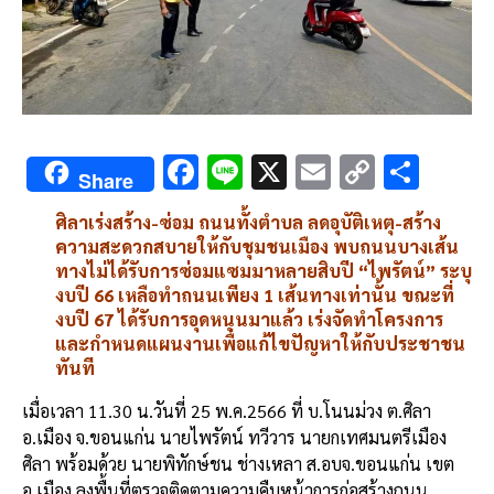
F
Li
X
E
C
S
Share
ac
n
m
o
h
ศิลาเร่งสร้าง-ซ่อม ถนนทั้งตำบล ลดอุบัติเหตุ-สร้าง
e
e
ai
py
ar
ความสะดวกสบายให้กับชุมชนเมือง พบถนนบางเส้น
b
l
Li
e
ทางไม่ได้รับการซ่อมแซมมาหลายสิบปี “ไพรัตน์” ระบุ
งบปี 66 เหลือทำถนนเพียง 1 เส้นทางเท่านั้น ขณะที่
o
n
งบปี 67 ได้รับการอุดหนุนมาแล้ว เร่งจัดทำโครงการ
o
k
และกำหนดแผนงานเพื่อแก้ไขปัญหาให้กับประชาชน
ทันที
k
เมื่อเวลา 11.30 น.วันที่ 25 พ.ค.2566 ที่ บ.โนนม่วง ต.ศิลา
อ.เมือง จ.ขอนแก่น นายไพรัตน์ ทวีวาร นายกเทศมนตรีเมือง
ศิลา พร้อมด้วย นายพิทักษ์ชน ช่างเหลา ส.อบจ.ขอนแก่น เขต
อ.เมือง ลงพื้นที่ตรวจติดตามความคืบหน้าการก่อสร้างถนน