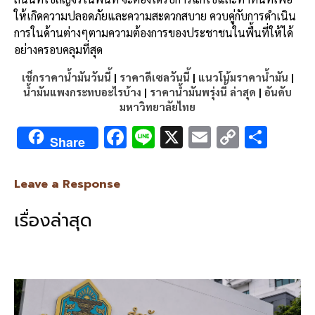
ให้เกิดความปลอดภัยและความสะดวกสบาย ควบคู่กับการดำเนิน
การในด้านต่างๆตามความต้องการของประชาชนในพื้นที่ให้ได้
อย่างครอบคลุมที่สุด
เช็กราคาน้ำมันวันนี้
|
ราคาดีเซลวันนี้
|
แนวโน้มราคาน้ำมัน
|
น้ำมันแพงกระทบอะไรบ้าง
|
ราคาน้ำมันพรุ่งนี้ ล่าสุด
|
อันดับ
มหาวิทยาลัยไทย
F
Li
X
E
C
S
Share
ac
n
m
o
h
e
e
ai
py
ar
Leave a Response
b
l
Li
e
เรื่องล่าสุด
o
n
o
k
k