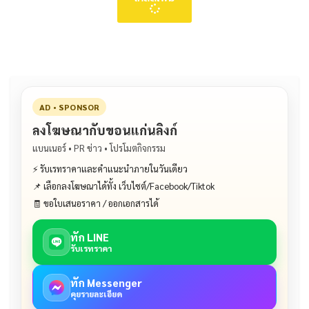
AD • SPONSOR
ลงโฆษณากับขอนแก่นลิงก์
แบนเนอร์ • PR ข่าว • โปรโมตกิจกรรม
⚡ รับเรทราคาและคำแนะนำภายในวันเดียว
📌 เลือกลงโฆษณาได้ทั้ง เว็บไซต์/Facebook/Tiktok
🧾 ขอใบเสนอราคา / ออกเอกสารได้
ทัก LINE
รับเรทราคา
ทัก Messenger
คุยรายละเอียด