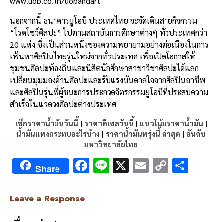
www.uob.co.th/uobandart
นอกจากนี้ ธนาคารยูโอบี ประเทศไทย จะจัดเดินสายกิจกรรม
“โรดโชว์ศิลปะ” ไปตามสถาบันการศึกษาต่างๆ ทั่วประเทศกว่า
20 แห่ง ซึ่งเป็นส่วนหนึ่งของความพยายามอย่างต่อเนื่องในการ
เฟ้นหาศิลปินไทยรุ่นใหม่จากทั่วประเทศ เพื่อเปิดโอกาสให้
ชุมชนศิลปะท้องถิ่นและนิสิตนักศึกษาสาขาวิชาศิลปะได้แลก
เปลี่ยนมุมมองด้านศิลปะและรับแรงบันดาลใจจากศิลปินอาชีพ
และศิลปินรุ่นพี่ผู้ชนะการประกวดจิตรกรรมยูโอบีที่ประสบความ
สำเร็จในแวดวงศิลปะต่างประเทศ
เช็กราคาน้ำมันวันนี้
|
ราคาดีเซลวันนี้
|
แนวโน้มราคาน้ำมัน
|
น้ำมันแพงกระทบอะไรบ้าง
|
ราคาน้ำมันพรุ่งนี้ ล่าสุด
|
อันดับ
มหาวิทยาลัยไทย
F
Li
X
E
C
S
Share
ac
n
m
o
h
e
e
ai
py
ar
Leave a Response
b
l
Li
e