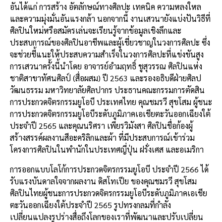
อันได้แก่ การสร้าง อัตลักษณ์ทางศิลปะ เทคนิค ความหลงใหล
และความมุ่งมั่นอันแรงกล้า นอกจากนี้ งานเสวนายังแบ่งปันวิธีที่
ศิลปินใหม่หรือสมัครเล่นจะเรียนรู้จากข้อมูลเชิงลึกและ
ประสบการณ์ของศิลปินอาชีพและผู้เชี่ยวชาญในวงการศิลปะ ซึ่ง
จะช่วยชี้แนะให้ประสบความสำเร็จในวงการศิลปะที่แข่งขันสูง
การเสวนาครั้งนี้นำโดย อาจารย์อำมฤทธิ์ ชูสุวรรณ ศิลปินแห่ง
ชาติสาขาทัศนศิลป์ (สื่อผสม) ปี 2563 และรองอธิบดีฝ่ายศิลป
วัฒนธรรม มหาวิทยาลัยศิลปากร ประธานคณะกรรมการตัดสิน
การประกวดจิตรกรรมยูโอบี ประเทศไทย คุณชมรวี สุขโสม ผู้ชนะ
การประกวดจิตรกรรมยูโอบีระดับภูมิภาคเอเชียตะวันออกเฉียงใต้
ประจำปี 2565 และคุณนริศรา เพียรวิมังสา ศิลปินชื่อก้องผู้
สร้างสรรค์ผลงานสีอะคริลิกและผ้า ที่มีประสบการณ์เข้าร่วม
โครงการศิลปินในพำนักในประเทศญี่ปุ่น ฝรั่งเศส และอเมริกา
การออกแบบโลโก้การประกวดจิตรกรรมยูโอบี ประจำปี 2566 ได้
รับแรงบันดาลใจจากผลงาน ดิสโทเปีย ของคุณชมรวี สุขโสม
ศิลปินไทยผู้ชนะการประกวดจิตรกรรมยูโอบีระดับภูมิภาคเอเชีย
ตะวันออกเฉียงใต้ประจำปี 2565 รูปทรงกลมที่กำลัง
เปลี่ยนแปลงรูปร่างสื่อถึงโลกของเราที่พัฒนาและปรับเปลี่ยน