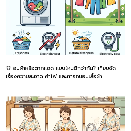
👕 อบผ้าหรือตากแดด แบบไหนดีกว่ากัน? เทียบชัด
เรื่องความสะอาด ค่าไฟ และการถนอมเสื้อผ้า