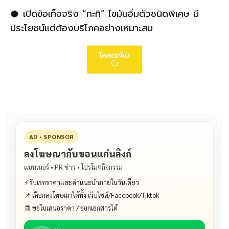
🥥 เปิดข้อเท็จจริง “กะทิ” ไขมันอิ่มตัวชนิดพิเศษ มี
ประโยชน์แต่ต้องบริโภคอย่างเหมาะสม
โหลดเพิ่ม
AD • SPONSOR
ลงโฆษณากับขอนแก่นลิงก์
แบนเนอร์ • PR ข่าว • โปรโมตกิจกรรม
⚡ รับเรทราคาและคำแนะนำภายในวันเดียว
📌 เลือกลงโฆษณาได้ทั้ง เว็บไซต์/Facebook/Tiktok
🧾 ขอใบเสนอราคา / ออกเอกสารได้