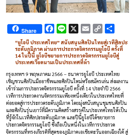
F
Li
X
E
C
S
Share
ac
n
m
o
h
“ยูโอบี ประเทศไทย” สนับสนุนศิลปินไทยสู่เวทีศิลปะ
e
e
ai
py
ar
ระดับภูมิภาค ผ่านการประกวดจิตรกรรมยูโอบี ครั้งที่
b
l
Li
e
14 ในปีนี้ ยูโอบีขยายการประกวดจิตรกรรมยูโอบีสู่
ประเทศเวียดนามเป็นประเทศที่ห้า
o
n
o
k
กรุงเทพฯ 9 พฤษภาคม 2566 – ธนาคารยูโอบี ประเทศไทย
เชิญชวนศิลปินมืออาชีพและศิลปินใหม่หรือสมัครเล่น ส่งผลงาน
k
เข้าร่วมการประกวดจิตรกรรมยูโอบี ครั้งที่ 14 ประจำปี 2566
เวทีการประกวดงานจิตรกรรมเพียงหนึ่งเดียวในประเทศไทยที่
ต่อยอดสู่การประกวดระดับภูมิภาค โดยมุ่งสนับสนุนชุมชนศิลปิน
และศิลปินรุ่นเยาว์ที่มีความคิดสร้างสรรค์ในประเทศไทยให้เป็น
ที่รู้จักในเวทีศิลปะระดับภูมิภาค และปีนี้ยูโอบีได้ขยายการ
ประกวดจิตรกรรมยูโอบี ซึ่งถือเป็นหนึ่งในเวทีการประกวด
จิตรกรรมที่ทรงเกียรติที่สุดของภูมิภาคเอเชียตะวันออกเฉียงใต้ สู่