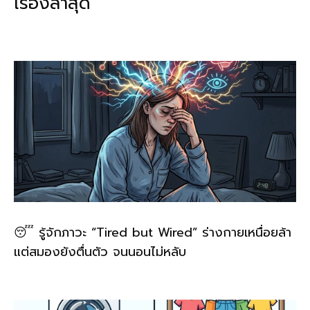
เรื่องล่าสุด
o
n
o
k
k
😴 รู้จักภาวะ “Tired but Wired” ร่างกายเหนื่อยล้า
แต่สมองยังตื่นตัว จนนอนไม่หลับ