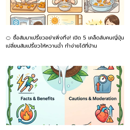
🍊 ซื้อส้มมาเปรี้ยวอย่าเพิ่งทิ้ง! เปิด 5 เคล็ดลับคนญี่ปุ่น
เปลี่ยนส้มเปรี้ยวให้หวานฉ่ำ ทำง่ายได้ที่บ้าน