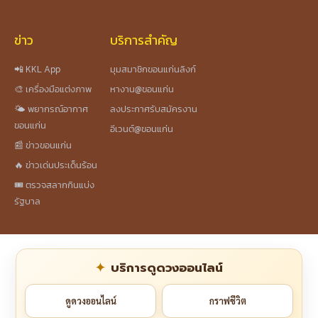
ข่าว
บริการสำคัญ
📲 KKL App
มุมสมาชิกขอนแก่นลิงก์
🎨 เครื่องมือแต่งภาพ
หางาน@ขอนแก่น
🌤️ พยากรณ์อากาศ
ลงประกาศรับสมัครงาน
ขอนแก่น
อีเวนต์@ขอนแก่น
📰 ข่าวขอนแก่น
🔥 ข่าวเด่นประเด็นร้อน
🎟️ ตรวจสลากกินแบ่ง
รัฐบาล
บริการดูดวงออนไลน์
ดูดวงออนไลน์
กราฟชีวิต