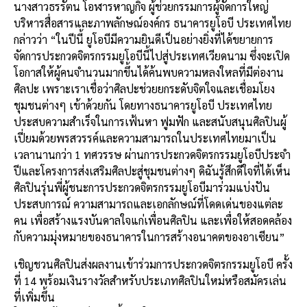
นางสาวธรรัตน โอฬารหาญกิจ ผู้ช่วยกรรมการผู้จัดการใหญ่
บริหารสื่อสารและภาพลักษณ์องค์กร ธนาคารยูโอบี ประเทศไทย
กล่าวว่า “ในปีนี้ ยูโอบีมีความยินดีเป็นอย่างยิ่งที่ได้ขยายการ
จัดการประกวดจิตรกรรมยูโอบีนี้ไปสู่ประเทศเวียดนาม ซึ่งจะเปิด
โอกาสให้ผู้คนจำนวนมากขึ้นได้ค้นพบความหลงใหลที่มีต่องาน
ศิลปะ เพราะเราเชื่อว่าศิลปะช่วยยกระดับจิตใจและเชื่อมโยง
ชุมชนต่างๆ เข้าด้วยกัน โดยทางธนาคารยูโอบี ประเทศไทย
ประสบความสำเร็จในการเฟ้นหา ฟูมฟัก และสนับสนุนศิลปินผู้
เปี่ยมด้วยพรสวรรค์และความสามารถในประเทศไทยมาเป็น
เวลานานกว่า 1 ทศวรรษ ผ่านการประกวดจิตรกรรมยูโอบีประจำ
ปีและโครงการส่งเสริมศิลปะสู่ชุมชนต่างๆ ดิฉันรู้สึกดีใจที่ได้เห็น
ศิลปินรุ่นพี่ผู้ชนะการประกวดจิตรกรรมยูโอบีมาร่วมแบ่งปัน
ประสบการณ์ ความสามารถและเอกลักษณ์ที่โดดเด่นของแต่ละ
คน เพื่อสร้างแรงบันดาลใจแก่เพื่อนศิลปิน และเพื่อให้สอดคล้อง
กับความมุ่งหมายของธนาคารในการสร้างอนาคตของอาเซียน”
เชิญชวนศิลปินส่งผลงานเข้าร่วมการประกวดจิตรกรรมยูโอบี ครั้ง
ที่ 14 พร้อมเงินรางวัลสำหรับประเภทศิลปินใหม่หรือสมัครเล่น
ที่เพิ่มขึ้น