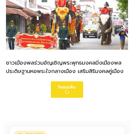
ชาวเมืองพลร่วมอัญเชิญพระพุทธมงคลมิ่งเมืองพล
ประดิษฐานหอพระใจกลางเมือง เสริมสิริมงคลคู่เมือง
โหลดเพิ่ม