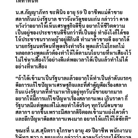
ได้ทำทันที
น.ส.กัญญาภัทร ขะพินิจ อายุ 59 ปี อาชีพแม่ค้าขาย
สลากกินแบ่งรัฐบาล ชาวจังหวัดขอนแก่น กล่าวว่า คาด
หวังว่าอยากให้เห็นเศรษฐกิจดีขึ้น อยากให้ชีวิตความ
เป็นอยู่ของประชาชนดีขึ้นกว่าที่เป็นอยู่ ทำยังไงก็ได้ขอ
ให้ประชาชนรากหญ้าอยู่ดีกินดี ทำมาค้าขายดี อยากได้
นายกรัฐมนตรีคนที่พูดจริงทำจริง พูดแล้วไม่โกหกไม่
หลอกลวงพูดแล้วต้องทำให้ได้ตามนโยบายที่หาเสียงไว้
ไม่ใช่หาเสียงไว้อย่างดีแต่พอเวลาได้เป็นแล้วทำไม่ได้
อย่างที่หาเสียง
“ถ้าได้เข้ามาเป็นรัฐบาลแล้วอยากให้ทำเป็นลำดับแรกๆ
คือการแก้ไขปัญหาเศรษฐกิจและที่สำคัญคือเรื่องสลาก
กินแบ่งรัฐบาลที่ทำมาหากินอยู่ทุกวันนี้ขายยากมาก
อยากให้มีการแก้ไขปัญหาเรื่องสลากฯแพง เกินราคา กี่
รัฐบาลมีแต่พูดแต่ไม่เคยทำได้จริงๆ ทุกวันนี้คนขาย
สลากฯ ยากขึ้นเพราะมีสลากดิจิตอลเข้ามาแย่งโควต้า
และอีกปัญหาคือสลากฯแพงมาก อยากให้แก้ให้ได้ซักที”
ขณะที่ น.ส.สุนิตรา อุไกรษา อายุ 49 ปีอาชีพ พนักงานบ
ริษัทฯ ชาว จ.ขอนแก่น กล่าวว่า คาดหวังว่าจะได้รัฐบาล