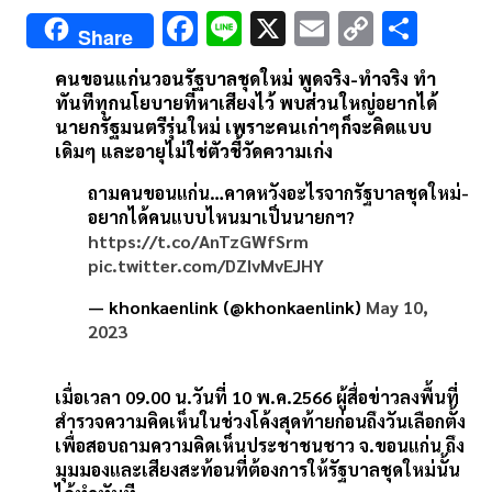
F
Li
X
E
C
S
Share
ac
n
m
o
h
คนขอนแก่นวอนรัฐบาลชุดใหม่ พูดจริง-ทำจริง ทำ
e
e
ai
py
ar
ทันทีทุกนโยบายที่หาเสียงไว้ พบส่วนใหญ่อยากได้
b
l
Li
e
นายกรัฐมนตรีรุ่นใหม่ เพราะคนเก่าๆก็จะคิดแบบ
เดิมๆ และอายุไม่ใช่ตัวชี้วัดความเก่ง
o
n
ถามคนขอนแก่น…คาดหวังอะไรจากรัฐบาลชุดใหม่-
o
k
อยากได้คนแบบไหนมาเป็นนายกฯ?
k
https://t.co/AnTzGWfSrm
pic.twitter.com/DZIvMvEJHY
— khonkaenlink (@khonkaenlink)
May 10,
2023
เมื่อเวลา 09.00 น.วันที่ 10 พ.ค.2566 ผู้สื่อข่าวลงพื้นที่
สำรวจความคิดเห็นในช่วงโค้งสุดท้ายก่อนถึงวันเลือกตั้ง
เพื่อสอบถามความคิดเห็นประชาชนชาว จ.ขอนแก่น ถึง
มุมมองและเสียงสะท้อนที่ต้องการให้รัฐบาลชุดใหม่นั้น