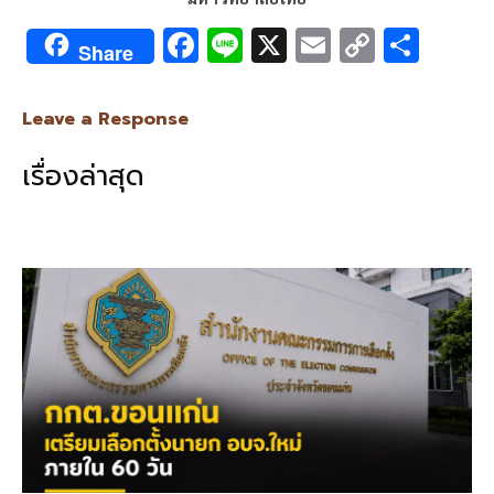
F
Li
X
E
C
S
Share
ac
n
m
o
h
e
e
ai
py
ar
Leave a Response
b
l
Li
e
เรื่องล่าสุด
o
n
o
k
k