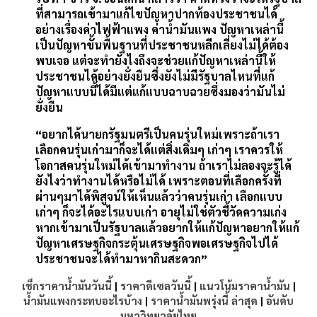
ที่สามารถเข้ามาแก้ไขปัญหาปากท้องประชาชนได้
อย่างเรื่องค่าไฟฟ้าแพง ค่าน้ำมันแพง ปัญหาเหล่านี้
เป็นปัญหาขั้นพื้นฐานที่ประชาชนหลีกเลี่ยงไม่ได้ต้อง
พบเจอ แต่จะทำยังไงถึงจะช่วยแก้ปัญหาเหล่านี้ให้
ประชาชนได้อย่างยั่งยืนซึ่งยังไม่มีรัฐบาลไหนที่แก้
ปัญหาแบบนี้ได้มีแต่แก้แบบฉาบฉวยซึ่งมองว่ามันไม่
ยั่งยืน
“อยากได้นายกรัฐมนตรีเป็นคนรุ่นใหม่เพราะถ้าเรา
เลือกคนรุ่นเก่ามาก็จะได้แต่สิ่งเดิมๆ เก่าๆ เราควรให้
โอกาสคนรุ่นใหม่ได้เข้ามาทำงาน ถ้าเราไม่ลองจะรู้ได้
ยังไงว่าทำงานได้หรือไม่ได้ เพราะตอนที่เลือกครั้งที่
ผ่านๆมาได้พิสูจน์ให้เห็นแล้วว่าคนรุ่นเก่า เลือกแบบ
เก่าๆ ก็จะได้อะไรแบบเก่า อายุไม่ใช่ตัวชี้วัดความเก่ง
หากเข้ามาเป็นรัฐบาลแล้วอยากให้แก้ปัญหาอยากให้แก้
ปัญหาเศรษฐกิจกระตุ้นเศรษฐกิจพอเศรษฐกิจไปได้
ประชาชนจะได้ทำมาหากินสะดวก”
เช็กราคาน้ำมันวันนี้
|
ราคาดีเซลวันนี้
|
แนวโน้มราคาน้ำมัน
|
น้ำมันแพงกระทบอะไรบ้าง
|
ราคาน้ำมันพรุ่งนี้ ล่าสุด
|
อันดับ
มหาวิทยาลัยไทย