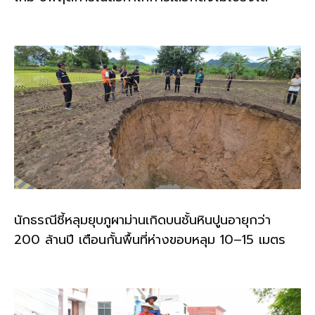
นักธรณีชี้หลุมยุบภูผาม่านเกิดบนชั้นหินปูนอายุกว่า
200 ล้านปี เตือนกั้นพื้นที่ห่างขอบหลุม 10–15 เมตร