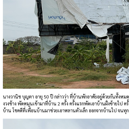
นางวานิช บุญตา อายุ 50 ปี กล่าวว่า ที่บ้านพักอาศัยอยู่ด้วยกันทั้
งวงช้าง พัดหมุนเข้ามาที่บ้าน 2 ครั้ง ครั้งแรกพัดเอาบ้านฝั่งซ้ายไป
บ้าน โชคดีที่เพื่อนบ้านมาช่วยเอาหลานตัวเล็ก ออกจากบ้านไป จนท