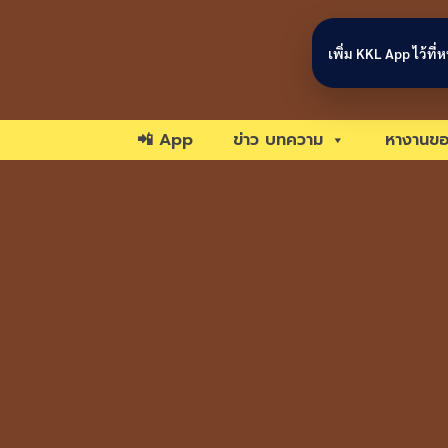
Skip to content
เพิ่ม KKL App ไว้ที
📲 App
ข่าว บทความ
หางานขอ