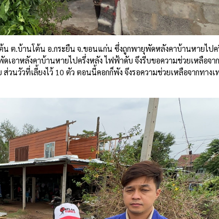
ต้น ต.บ้านโต้น อ.กระยืน จ.ขอนแก่น ซึ่งถูกพายุพัดหลังคาบ้านหายไปครึ่
ง พัดเอาหลังคาบ้านหายไปครึ่งหลัง ไฟฟ้าดับ จึงรีบขอความช่วยเหลือจา
วนวัวที่เลี้ยงไว้ 10 ตัว ตอนนี้คอกก็พัง จึงรอความช่วยเหลือจากทาง