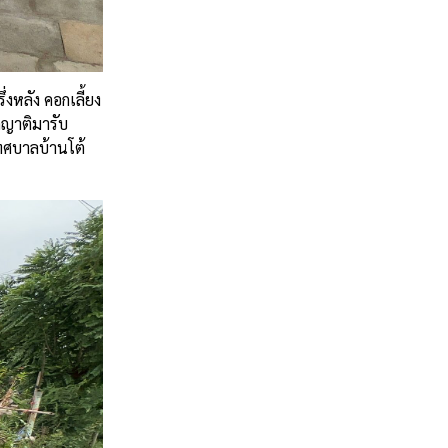
งหลัง คอกเลี้ยง
กญาติมารับ
เทศบาลบ้านโต้