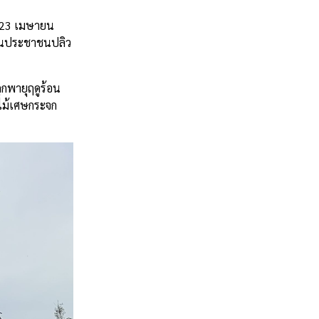
ี่ 23 เมษายน
รือนประชาชนปลิว
ูกพายุฤดูร้อน
ษไม้เศษกระจก