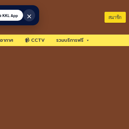
×
้ง KKL App
สมาชิก
อากาศ
📹 CCTV
รวมบริการฟรี