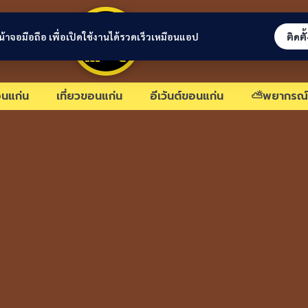
ขอนแก่นลิงก์
่หน้าจอมือถือ เพื่อเปิดใช้งานได้รวดเร็วเหมือนแอป
ติดตั
นแก่น
เที่ยวขอนแก่น
อีเว้นต์ขอนแก่น
⛅พยากรณ์