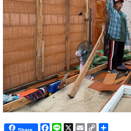
Facebook
Line
X
Email
Copy
Shar
Share