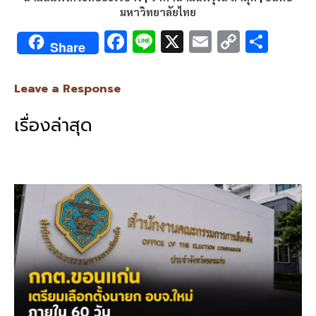
มหาวิทยาลัยไทย
F
Li
X
E
C
S
Share
ac
n
m
o
h
e
e
ai
py
ar
Leave a Response
b
l
Li
e
เรื่องล่าสุด
o
n
o
k
k