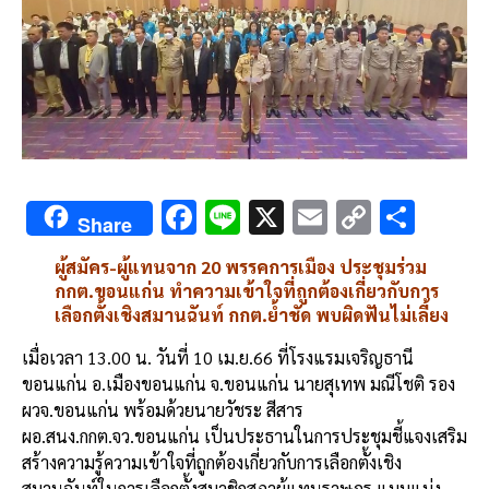
F
Li
X
E
C
S
Share
ac
n
m
o
h
ผู้สมัคร-ผู้แทนจาก 20 พรรคการเมือง ประชุมร่วม
e
e
ai
py
ar
กกต.ขอนแก่น ทำความเข้าใจที่ถูกต้องเกี่ยวกับการ
b
l
Li
e
เลือกตั้งเชิงสมานฉันท์ กกต.ย้ำชัด พบผิดฟันไม่เลี้ยง
o
n
เมื่อเวลา 13.00 น. วันที่ 10 เม.ย.66 ที่โรงแรมเจริญธานี
o
k
ขอนแก่น อ.เมืองขอนแก่น จ.ขอนแก่น นายสุเทพ มณีโชติ รอง
ผวจ.ขอนแก่น พร้อมด้วยนายวัชระ สีสาร
k
ผอ.สนง.กกต.จว.ขอนแก่น เป็นประธานในการประชุมชี้แจงเสริม
สร้างความรู้ความเข้าใจที่ถูกต้องเกี่ยวกับการเลือกตั้งเชิง
สมานฉันท์ในการเลือกตั้งสมาชิกสภาผู้แทนราษฎร แบบแบ่ง