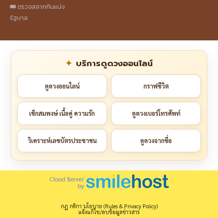
🎟️ ตรวจสลากกินแบ่ง
รัฐบาล
บริการดูดวงออนไลน์
ดูดวงออนไลน์
กราฟชีวิต
เช็กสมพงษ์ เนื้อคู่ ความรัก
ดูดวงเบอร์โทรศัพท์
วิเคราะห์เลขบัตรประชาชน
ดูดวงจากชื่อ
กฎ กติกา นโยบาย (Rules & Privacy Policy)
แจ้งแก้ไข/ลบข้อมูลข่าวสาร