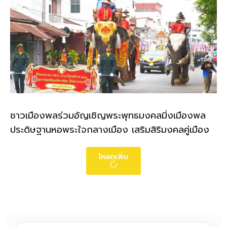
ชาวเมืองพลร่วมอัญเชิญพระพุทธมงคลมิ่งเมืองพล
ประดิษฐานหอพระใจกลางเมือง เสริมสิริมงคลคู่เมือง
โหลดเพิ่ม