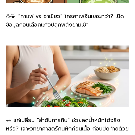
☕🍵 “กาแฟ vs ชาเขียว” ใครคาเฟอีนเยอะกว่า? เปิด
ข้อมูลก่อนเลือกแก้วปลุกพลังยามเช้า
🥗 แค่เปลี่ยน “ลำดับการกิน” ช่วยลดน้ำหนักได้จริง
หรือ? เจาะวิทยาศาสตร์กินผักก่อนเนื้อ ก่อนปิดท้ายด้วย