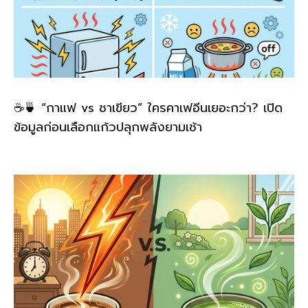
☕🍵 “กาแฟ vs ชาเขียว” ใครคาเฟอีนเยอะกว่า? เปิด
ข้อมูลก่อนเลือกแก้วปลุกพลังยามเช้า