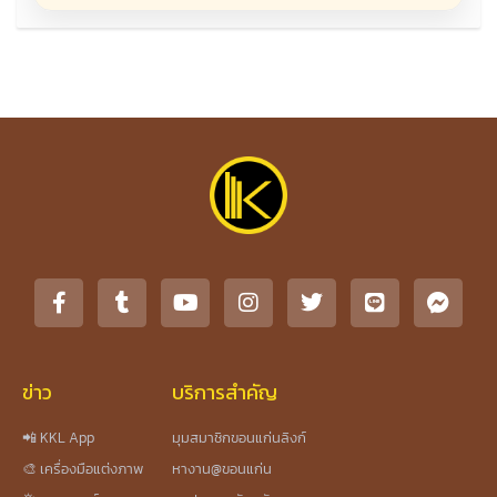
ข่าว
บริการสำคัญ
📲 KKL App
มุมสมาชิกขอนแก่นลิงก์
🎨 เครื่องมือแต่งภาพ
หางาน@ขอนแก่น