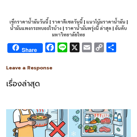
เช็กราคาน้ำมันวันนี้
|
ราคาดีเซลวันนี้
|
แนวโน้มราคาน้ำมัน
|
น้ำมันแพงกระทบอะไรบ้าง
|
ราคาน้ำมันพรุ่งนี้ ล่าสุด
|
อันดับ
มหาวิทยาลัยไทย
F
Li
X
E
C
S
Share
ac
n
m
o
h
e
e
ai
py
ar
Leave a Response
b
l
Li
e
เรื่องล่าสุด
o
n
o
k
k