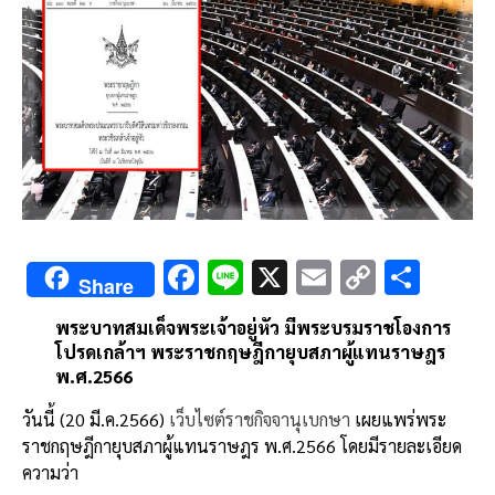
F
Li
X
E
C
S
Share
ac
n
m
o
h
พระบาทสมเด็จพระเจ้าอยู่หัว มีพระบรมราชโองการ
e
e
ai
py
ar
โปรดเกล้าฯ พระราชกฤษฎีกายุบสภาผู้แทนราษฎร
b
l
Li
e
พ.ศ.2566
o
n
วันนี้ (20 มี.ค.2566)
เว็บไซต์ราชกิจจานุเบกษา
เผยแพร่พระ
o
k
ราชกฤษฎีกายุบสภาผู้แทนราษฎร พ.ศ.2566 โดยมีรายละเอียด
ความว่า
k