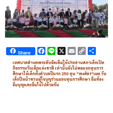
F
Li
X
E
C
S
Share
ac
n
m
o
h
เทศบาลตำบลพระลับ
จัดเต็มให้ประธานสภาเด็กเปิด
e
e
ai
py
ar
กิจกรรมวันเด็กแห่งชาติ
เท่านั้นยังไม่พอแจกทุนการ
b
l
Li
e
ศึกษาให้เด็กทั้งตำบลปีแรก
250
ทุน
“
พงศ์ธร
“
เผย
วัน
เด็กปีหน้าชวนผู้ใจบุญร่วมมอบทุนการศึกษา
อิ่มท้อง
o
n
อิ่มบุญและอิ่มใจไปด้วยกัน
o
k
k