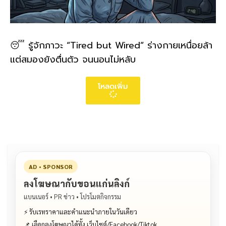
😴 รู้จักภาวะ “Tired but Wired” ร่างกายเหนื่อยล้า
แต่สมองยังตื่นตัว จนนอนไม่หลับ
โหลดเพิ่ม
AD • SPONSOR
ลงโฆษณากับขอนแก่นลิงก์
แบนเนอร์ • PR ข่าว • โปรโมตกิจกรรม
⚡ รับเรทราคาและคำแนะนำภายในวันเดียว
📌 เลือกลงโฆษณาได้ทั้ง เว็บไซต์/Facebook/Tiktok