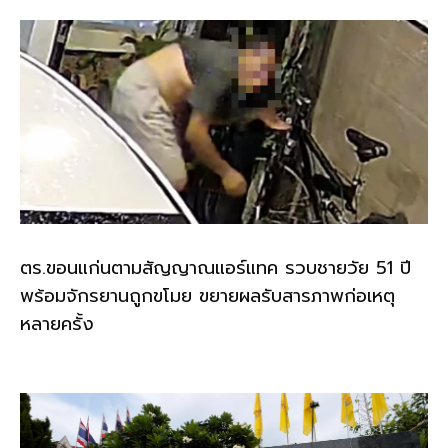
ตร.ขอนแก่นตามสัญญาณแอร์แทค รวบชายวัย 51 ปี
พร้อมจักรยานถูกขโมย ขยายผลรับสารภาพก่อเหตุ
หลายครั้ง