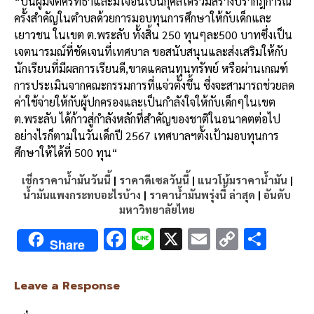
“
ปีนี้ผู้มีจิตศรัทธาและมีใจอันเป็นกุศลได้ร่วมสร้างปรากฎการณ์
ครั้งสำคัญในตำบล
ด้วยการมอบทุนการศึกษาให้กับเด็กและ
เยาวชน
ในเขต
ต
.
พระลับ
ทั้งสิ้น
250
ทุนๆละ
500
บาทซึ่งเป็น
เจตนารมณ์ที่ชัดเจนที่เทศบาล
ขอสนับสนุนและส่งเสริมให้กับ
นักเรียนที่มีผลการเรียนดี
,
ขาดแคลนทุนทรัพย์
หรือผ่านเกณฑ์
การประเมินจากคณะกรรมการที่แจ่วตั้งขึ้น
ซึ่งจะสามารถช่วยลด
ค่าใช้จ่ายให้กับผู้ปกครองและเป็นกำลังใจให้กับเด็กๆ
ในเขต
ต
.
พระลับ
ได้ก้าวสู่กำลังหลักที่สำคัญของชาติในอนาคตต่อไป
อย่างไรก็ตามในวันเด็กปี
2567
เทศบาลฯตั้งเป้ามอบทุนการ
ศึกษาให้ได้ที่
500
ทุน
“
เช็กราคาน้ำมันวันนี้
|
ราคาดีเซลวันนี้
|
แนวโน้มราคาน้ำมัน
|
น้ำมันแพงกระทบอะไรบ้าง
|
ราคาน้ำมันพรุ่งนี้ ล่าสุด
|
อันดับ
มหาวิทยาลัยไทย
F
Li
X
E
C
S
Share
ac
n
m
o
h
e
e
ai
py
ar
Leave a Response
b
l
Li
e