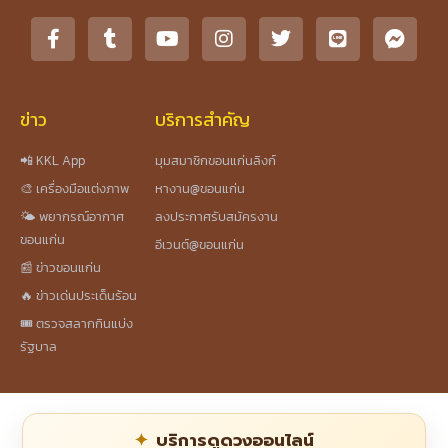
ข่าว
บริการสำคัญ
📲 KKL App
มุมสมาชิกขอนแก่นลิงก์
🎨 เครื่องมือแต่งภาพ
หางาน@ขอนแก่น
🌤️ พยากรณ์อากาศ
ลงประกาศรับสมัครงาน
ขอนแก่น
อีเวนต์@ขอนแก่น
📰 ข่าวขอนแก่น
🔥 ข่าวเด่นประเด็นร้อน
🎟️ ตรวจสลากกินแบ่ง
รัฐบาล
บริการดูดวงออนไลน์