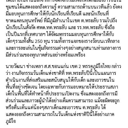
ชุมชนได้แสดงออกถึงความรู้
ความสามารถด้านบนเวทีแล้ว
ยังคง
มีมอบทุนการศึกษาให้กับนักเรียนที่เรียนดี
และนักเรียนที่
ขาดแคลนทุนทรัพย์
ที่มีภูมิลำเนาในเขต
ต
.
พระลับ
รวมไปถึง
นักเรียนในสังกัด
ศพด
.
ทต
.
พระลับ
และ
รร
.
ทต
.
พระลับ
ซึ่งถือ
เป็นปีแรกที่เทศบาลฯ
ได้จัดมหกรรมมอบทุนการศึกษาให้กับ
เด็กๆรวมทั้งสิ้น
250
ทุน
รวมทั้งการแจกของรางวัลบนเวทีกลาง
และการละเล่นในซุ้มกิจกรรมต่างๆอย่างสนุกสนานท่ามกลางการ
มีส่วนร่วมของทุกภาคส่วนอย่างพร้อมเพรียง
นายวัฒนา
ช่างเหลา
ส
.
ส
.
ขอนแก่น
เขต
2
พรรคภูมิใจไทย
กล่าว
ว่า
งานกิจกรรมวันเด็กแห่งชาติที่
ทต
.
พระลับปีนี้เป็นแผนการ
ดำเนินงานที่ส่งเสริมและสนับสนุนให้กับเด็ก
และเยาวชนใน
พื้นที่อย่างชัดเจน
โดยเฉพาะกับการมอบหมายให้ประธานสภา
เด็กในพื้นที่ได้ทำหน้าที่ประธานเปิดงาน
ซึ่งแสดงออกถึงการมี
ส่วนร่วมและภาวะผู้นำได้อย่างเต็มความสามารถ
แม้จะผิดจะถูก
หรือตื่นเต้นแต่น้องๆสภาเด็กและเยาวชน
ต
.
พระลับ
ได้
แสดงออกถึงความสามารถในวันเด็กแห่งชาติปีนี้ได้อย่างภาค
ภูมิใจ