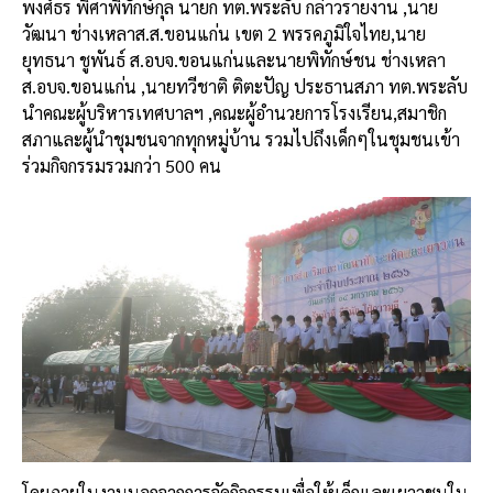
พงศ์ธร
พิศาพิทักษ์กุล
นายก
ทต
.
พระลับ
กล่าวรายงาน
,
นาย
วัฒนา
ช่างเหลา
ส
.
ส
.
ขอนแก่น
เขต
2
พรรคภูมิใจไทย
,
นาย
ยุทธนา
ชูพันธ์
ส
.
อบจ
.
ขอนแก่นและนายพิทักษ์ชน
ช่างเหลา
ส
.
อบจ
.
ขอนแก่น
,
นายทวีชาติ
ติตะปัญ
ประธานสภา
ทต
.
พระลับ
นำคณะผู้บริหารเทศบาลฯ
,
คณะผู้อำนวยการโรงเรียน
,
สมาชิก
สภาและผู้นำชุมชนจากทุกหมู่บ้าน
รวมไปถึงเด็กๆในชุมชนเข้า
ร่วมกิจกรรมรวมกว่า
500
คน
โดยภายในงานนอกจากการจัดกิจกรรมเพื่อให้เด็กและเยาวชนใน