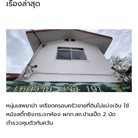
เรื่องล่าสุด
o
n
o
k
k
หนุ่มเสพยาบ้า เครียดครอบครัวขายที่ดินไม่แบ่งเงิน ใช้
หนังสติ๊กยิงกระจกห้อง ผกก.สภ.บ้านเป็ด 2 นัด
ตำรวจคุมตัวทันควัน