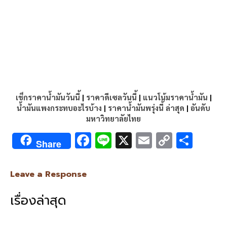
เช็กราคาน้ำมันวันนี้
|
ราคาดีเซลวันนี้
|
แนวโน้มราคาน้ำมัน
|
น้ำมันแพงกระทบอะไรบ้าง
|
ราคาน้ำมันพรุ่งนี้ ล่าสุด
|
อันดับ
มหาวิทยาลัยไทย
F
Li
X
E
C
S
Share
ac
n
m
o
h
e
e
ai
py
ar
Leave a Response
b
l
Li
e
เรื่องล่าสุด
o
n
o
k