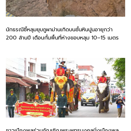
นักธรณีชี้หลุมยุบภูผาม่านเกิดบนชั้นหินปูนอายุกว่า
200 ล้านปี เตือนกั้นพื้นที่ห่างขอบหลุม 10–15 เมตร
ชาวเมืองพลร่วมอัญเชิญพระพุทธมงคลมิ่งเมืองพล