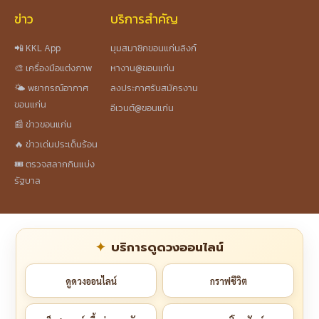
ข่าว
บริการสำคัญ
📲 KKL App
มุมสมาชิกขอนแก่นลิงก์
🎨 เครื่องมือแต่งภาพ
หางาน@ขอนแก่น
🌤️ พยากรณ์อากาศ
ลงประกาศรับสมัครงาน
ขอนแก่น
อีเวนต์@ขอนแก่น
📰 ข่าวขอนแก่น
🔥 ข่าวเด่นประเด็นร้อน
🎟️ ตรวจสลากกินแบ่ง
รัฐบาล
บริการดูดวงออนไลน์
ดูดวงออนไลน์
กราฟชีวิต