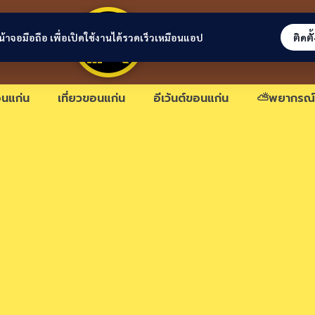
ขอนแก่นลิงก์
่หน้าจอมือถือ เพื่อเปิดใช้งานได้รวดเร็วเหมือนแอป
ติดตั
นแก่น
เที่ยวขอนแก่น
อีเว้นต์ขอนแก่น
⛅พยากรณ์