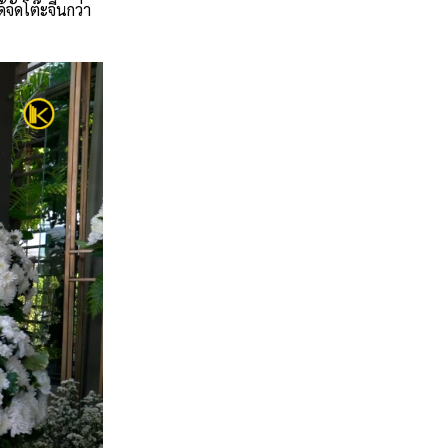
ัดโต๊ะจีนกว่า