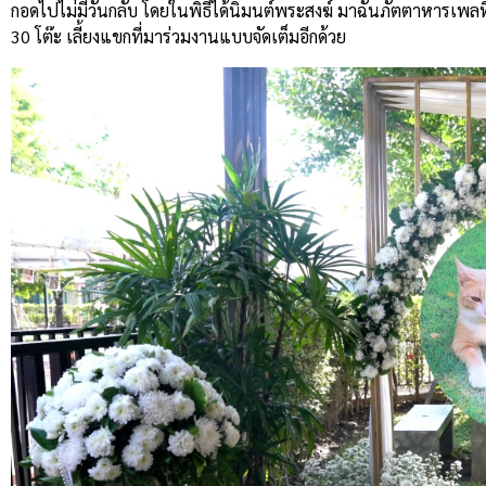
กอดไปไม่มีวันกลับ โดยในพิธีได้นิมนต์พระสงฆ์ มาฉันภัตตาหารเพลท
30 โต๊ะ เลี้ยงแขกที่มาร่วมงานแบบจัดเต็มอีกด้วย