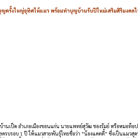
ุญครั้งใหญ่อุทิศให้แมว พร้อมทำบุญบ้านรับปีใหม่เสริมสิริมงคล
ตำบลบ้านเป็ด อำเภอเมืองขอนแก่น นายแพทย์สุวัฒ ชองรัมย์ หรือหมอท็อป 
รบรอบ 1 ปี ให้แมวสายพันธุ์ไทยชื่อว่า “น้องแคตตี้” ซึ่งเป็นแมวสุดรั