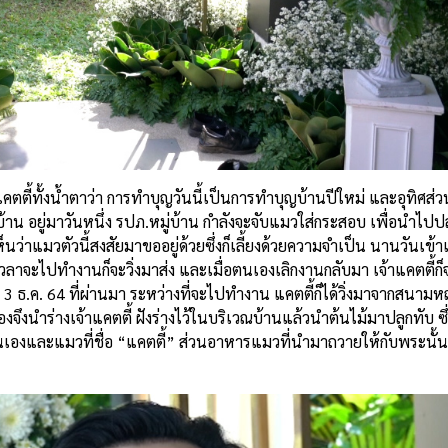
คตตี้ทั้งน้ำตาว่า การทำบุญวันนี้เป็นการทำบุญบ้านปีใหม่ และอุทิศส่
มู่บ้าน อยู่มาวันหนึ่ง รปภ.หมู่บ้าน กำลังจะจับแมวใส่กระสอบ เพื่อนำไป
เห็นว่าแมวตัวนี้สงสัยมาขออยู่ด้วยซึ่งก็เลี้ยงด้วยความจำเป็น นานวันเข้
เวลาจะไปทำงานก็จะวิ่งมาส่ง และเมื่อตนเองเลิกงานกลับมา เจ้าแคตตี้ก็
 3 ธ.ค. 64 ที่ผ่านมา ระหว่างที่จะไปทำงาน แคตตี้ก็ได้วิ่งมาจากสนามห
ึงนำร่างเจ้าแคตตี้ ฝังร่างไว้ในบริเวณบ้านแล้วนำต้นไม้มาปลูกทับ ซึ่ง
งตนเองและแมวที่ชื่อ “แคตตี้” ส่วนอาหารแมวที่นำมาถวายให้กับพระนั้น 