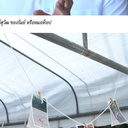
ุวัฒ ชองรัมย์ หรือหมอท็อป