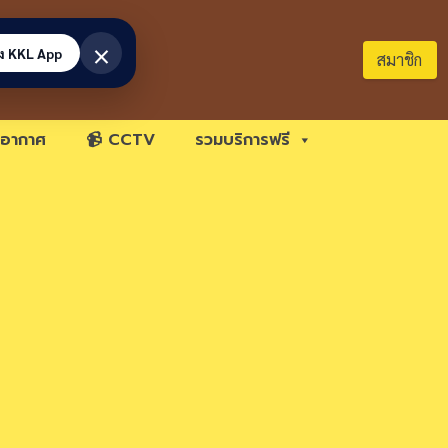
×
้ง KKL App
สมาชิก
อากาศ
📹 CCTV
รวมบริการฟรี