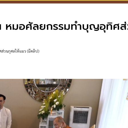
น หมอศัลยกรรมทำบุญอุทิศส
ส่วนกุศลให้แมว (มีคลิป)