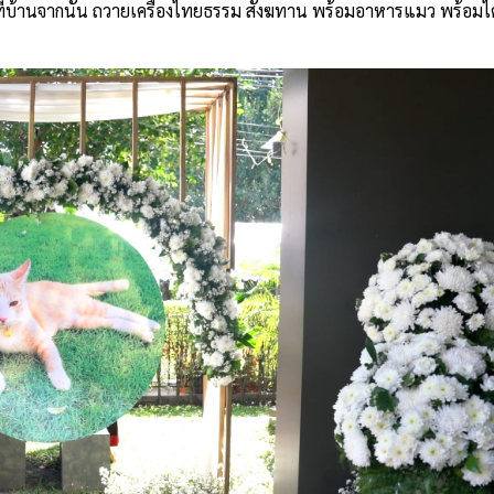
ี่บ้านจากนั้น ถวายเครื่องไทยธรรม สังฆทาน พร้อมอาหารแมว พร้อมได้จ