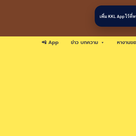
Skip to content
เพิ่ม KKL App ไว้ที
📲 App
ข่าว บทความ
หางานขอ