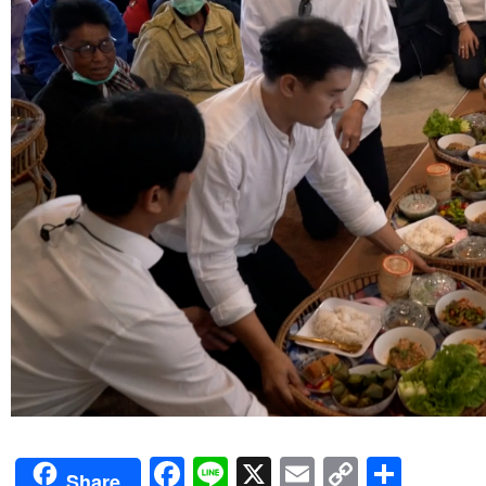
Facebook
Line
X
Email
Copy
Shar
Share