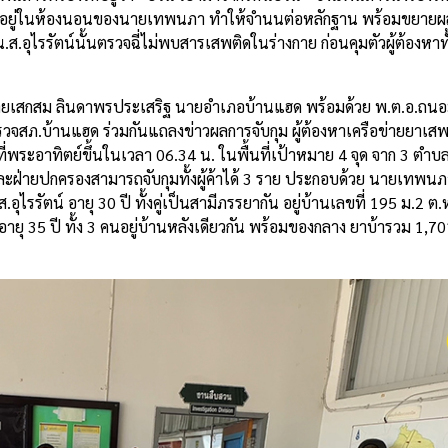
็ดอยู่ในห้องนอนของนายเทพนภา ทำให้จำนนต่อหลักฐาน พร้อมขยายผล
น.ส.อุไรรัตน์นั้นตรวจฉี่ไม่พบสารเสพติดในร่างกาย ก่อนคุมตัวผู้ต้องหา
น นายเสกสม ลินดาพรประเสริฐ นายอำเภอบ้านแฮด พร้อมด้วย พ.ต.อ.ถนอม
ำรวจสภ.บ้านแฮด ร่วมกันแถลงข่าวผลการจับกุม ผู้ต้องหาเครือข่ายยาเ
ีที่พระอาทิตย์ขึ้นในเวลา 06.34 น. ในพื้นที่เป้าหมาย 4 จุด จาก 3 ต
่ายปกครองสามารถจับกุมทั้งผู้ค้าได้ 3 ราย ประกอบด้วย นายเทพนภา อ
ุไรรัตน์ อายุ 30 ปี ทั้งคู่เป็นสามีภรรยากัน อยู่บ้านเลขที่ 195 ม.2 
ายุ 35 ปี ทั้ง 3 คนอยู่บ้านหลังเดียวกัน พร้อมของกลาง ยาบ้ารวม 1,70