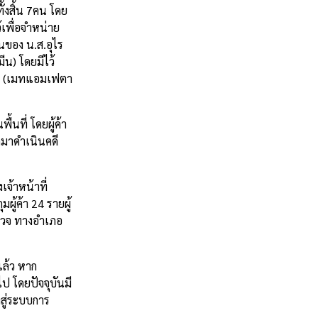
ั้งสิ้น 7คน โดย
เพื่อจำหน่าย
ของ น.ส.อุไร
น) โดยมีไว้
 1 (เมทแอมเฟตา
้นที่ โดยผู้ค้า
มดมาดำเนินคดี
้าหน้าที่
ู้ค้า 24 รายผู้
ำรวจ ทางอำเภอ
แล้ว หาก
ป โดยปัจจุบันมี
สู่ระบบการ