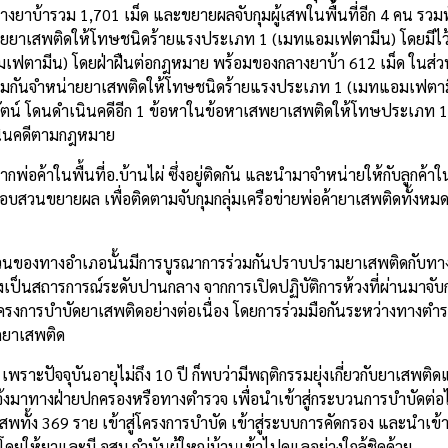
กลางยาบ้ารวม 1,701 เม็ด และขยายผลจับกุมผู้เสพในพื้นที่อีก 4 คน รวมท
หน่ายยาเสพติดให้โทษชนิดร้ายแรงประเภท 1 (เมทแอมเฟตามีน) โดยมีไว้
ฟตามีน) โดยฝ่าฝืนต่อกฎหมาย พร้อมของกลางยาบ้า 612 เม็ด ในส่วน
่วมกันจำหน่ายยาเสพติดให้โทษชนิดร้ายแรงประเภท 1 (เมทแอมเฟตามี
ไรรัตน์ โดนดำเนินคดีอีก 1 ข้อหาในข้อหาเสพยาเสพติดให้โทษประเภท
ำเนินคดีตามกฎหมาย
้าในพื้นที่อ.บ้านไผ่ ซึ่งอยู่ติดกัน และนำมาจำหน่ายให้กับลูกค้าในพื
สวนสอบสวนขยายผล เพื่อติดตามจับกุมกลุ่มเครือข่ายพ่อค้ายาเสพติดทั้งห
วนของทางอำเภอนั้นมีการบูรณาการร่วมกันปราบปรามยาเสพติดกับทางเจ
งเป็นสถารการณ์ระดับปานกลาง จากการเปิดปฏิบัติการห้วงที่ผ่านมาจับกุมผ
ครงการบำบัดยาเสพติดอย่างต่อเนื่อง โดยการร่วมมือกันระหว่างทางต
กยาเสพติด
เพราะปัจจุบันอายุไม่ถึง 10 ปี ก็พบว่ามีพฤติกรรมยุ่งเกี่ยวกับยาเสพติด
้งมาทางฝ่ายปกครองหรือทางตำรวจ เพื่อนำเข้าสู่กระบวนการบำบัดต่อไ
ทั้ง 369 ราย เข้าสู่โครงการบำบัด เข้าสู่ระบบการคัดกรอง และนำเข้า
ยให้ยาและมี อสม.กำนันผู้ใหญ่บ้านเข้าไปดูแลอย่างใกล้ชิดด้วย