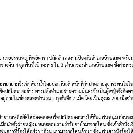
ดย นายอรรถพล ทิพย์ดารา ปลัดอำเภองานป้องกันอำเภอบ้านแฮด พร้อมกำ
รวจค้น 4 จุดพื้นที่เป้าหมาย ใน 3 ตำบลของอำเภอบ้านแฮด ซึ่งสามารถจ
พยายามวิ่งเข้าห้องน้ำโดยบอกกับเจ้าหน้าที่ว่าปวดถ่ายอุจาระทนไม่ไหว
ามผิดปกปิดบางอย่าง ทางปลัดอำเภอฝ่ายความมั่นคงซึ่งเป็นผู้หญิงจึงติดต
นอยู่ภายในช่องคลอดจำนวน 2 ถุงกับอีก 2 เม็ด โดยเป็นถุงละ 200เม็ดจ
ก นำยาเสพติดยัดใส่ช่องคลอดเพื่อปกปิดของกลางให้กับแฟนหนุ่ม ก่อน
่อนำตัวฝ่ายหญิงมาและสอบถามว่ารับยาบ้ามาจากไหน ซึ่งเจ้าตัวนิ่งเงี
สาวที่ร้องไห้อยู่ว่า “อ้วน เอามาจากไหนอ้วน” ซึ่งแฟนสาวนั่งร้องไห