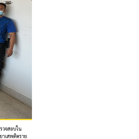
าตรวจสอบใน
้ายาเสพติดราย