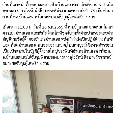
ก่อนที่เจ้าหน้าที่จะตรวจค้นภายในบ้านและพบยาบ้าจำนวน 612 เม
ชายของ น.ส.อุไรรัตน์ มีปัสสาวะสีม่วง และพบยาบ้าอีก 75 เม็ด ส่วน 
สวนที่ สภ.บ้านแฮด พร้อมขยายผลจับกุมผู้เสพได้อีก 4 ราย
เมื่อเวลา 11.00 น. วันที่ 26 ธ.ค.2565 ที่ สภ.บ้านแฮด จ.ขอนแก่
ผกก.สภ.บ้านแฮด และกำลังเจ้าหน้าที่ชุดจับกุมทั้งฝ่ายปกครองและต
บัญชีรายชื่อผู้ค้าของอำเภอบ้านแฮด หลังนำกำลังเปิดปฏิบัติการทันท
แฮด ทั้งต.บ้านแฮด ต.หนองแซง และ ต.โนนสมบูรณ์ ซึ่งทางตำรวจและฝ
เป็นเป้าหมายในบัฐชีผู้ค้ารายใหญ่ของพื้นที่อำเภอบ้านแฮด พร้อมน.ส.อ
อ.บ้านแฮดและได้จับกุมพี่ชายของนางสาวอุไรรัตน์ คือนายวัชรากรณ์ อ
ขยายผลจับกุมผู้เสพอีก 4 ราย