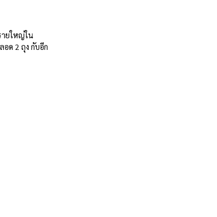
ดรายใหญ่ใน
อด 2 ถุง กับอีก