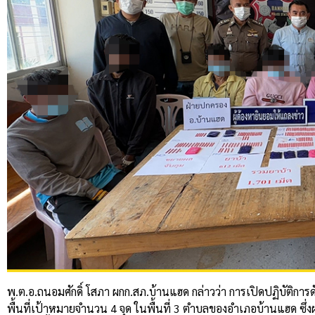
พ.ต.อ.ถนอมศักดิ์ โสภา ผกก.สภ.บ้านแฮด กล่าวว่า การเปิดปฏิบัติก
พื้นที่เป้าหมายจำนวน 4 จุด ในพื้นที่ 3 ตำบลของอำเภอบ้านแฮด ซึ่ง