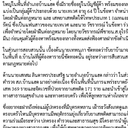
ใหญ่ในพื้นที่อำเภอบ้านแฮด ซึ่งมีรายชื่ออยู่ในบัญชีผู้ค้า พร้อมของ
แบ่งเป็นกลุ่มผู้ค้าประกอบด้วย นายเทเวศ อายุ 64 ปี ในข้อหา จำ
โดยฝ่าฝืนต่อกฎหมาย และ เสพยาเสพติดให้โทษประเภท 1 (เมทแอมเ
รัตน์ ซึ่งเป็นแฟนสาวของนายเทเวศ และนาย วัชรากรณ์ ในข้อหา ร
เพื่อจำหน่ายโดยฝ่าฝืนต่อกฎหมาย โดยนายวัชรากรณ์พี่ชายน.ส.อุ
มีน) ก่อนคุมตัวผู้ต้องหาพร้อมของกลางทั้งหมดส่งฟ้องศาลฝากขังด
ในส่วนการสอบสวนนั้น เบื้องต้นนายเทพนภา ซัดทอดว่ารับยาบ้ามาจากพ่อค
ในพื้นที่ อ.บ้านไผ่ที่ผู้ต้องหารายนี้ซัดทอดนั้น อยู่ระหว่างการสืบ
ตามกฎหมายต่อไป
ด้านนายเสกสม ลินดาพรประเสริฐ นายอำเภอบ้านแฮด กล่าวว่า ในส่
ตำรวจ สภ.บ้านแฮด มาอย่างต่อเนื่อง ซึ่งในพื้นที่นั้นการแพร่ระบาดยั
เสพ 369 รายและจิตเวชที่ป่วยจากยาเสพติด 171 ราย และนำเข้าสู่โ
ทางสาธารณสุขอำเภอ และทางครอบครัว เพื่อให้ลูกหลานห่างไกลจา
ซึ่งอยากจะฝากถึงพ่อแม่ผู้ปกครองที่มีบุตรตหลาน เฝ้าระวังสังเกตดูแล 
ครอบครัวไหนมีบุตรหลานมีพฤติกรรมยุ่งเกี่ยวกับยาเสพติดสามารถแจ
ความร่วมมือระหว่าง ปกครอง ตำรวจและสาธารณสุข มีโครงการนำผู้เสพ
รักษาของทางสาธารณสุข เพื่อให้ผู้เสพหายขาดจากการติดยาเสพติด โด