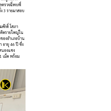
ตรวจฉี่พบพี่
ทั้ง 3 รายมาสอบ
ศักดิ์ โสภา
สพติดรายใหญ่ใน
ำบลของอำเภอบ้าน
ายุ 46 ปี ซึ่ง
ต.หนองแซง
1 เม็ด พร้อม