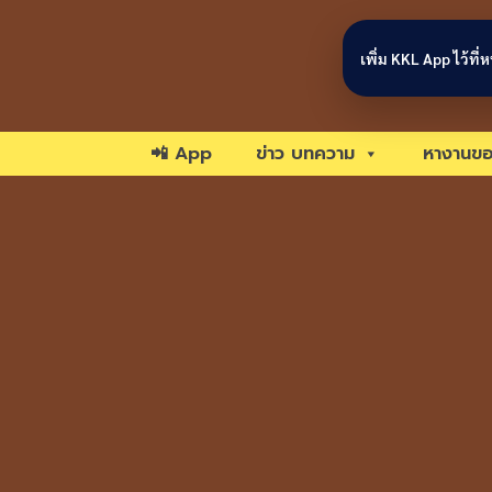
Skip to content
เพิ่ม KKL App ไว้ที
📲 App
ข่าว บทความ
หางานขอ