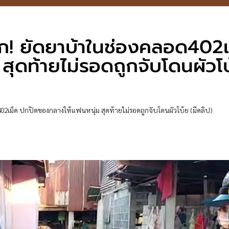
! ยัดยาบ้าในช่องคลอด402เ
ุดท้ายไม่รอดถูกจับโดนผัวโบ
เม็ด ปกปิดของกลางให้แฟนหนุ่ม สุดท้ายไม่รอดถูกจับโดนผัวโบ้ย (มีคลิป)