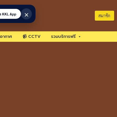
×
้ง KKL App
สมาชิก
อากาศ
📹 CCTV
รวมบริการฟรี