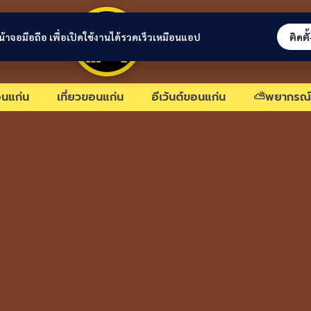
ขอนแก่นลิงก์
่หน้าจอมือถือ เพื่อเปิดใช้งานได้รวดเร็วเหมือนแอป
ติดตั
นแก่น
เที่ยวขอนแก่น
อีเว้นต์ขอนแก่น
⛅พยากรณ์