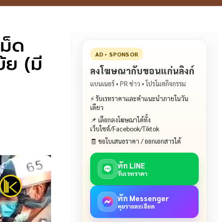
ม็ด
้ย (มี
AD • SPONSOR
ลงโฆษณากับขอนแก่นลิงก์
แบนเนอร์ • PR ข่าว • โปรโมตกิจกรรม
⚡ รับเรทราคาและคำแนะนำภายในวัน
เดียว
📌 เลือกลงโฆษณาได้ทั้ง
เว็บไซต์/Facebook/Tiktok
🧾 ขอใบเสนอราคา / ออกเอกสารได้
ทัก LINE
รับเรทราคา
ทัก Messenger
คุยรายละเอียด