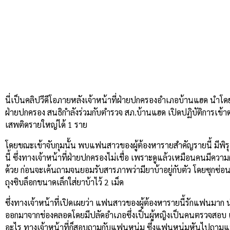
นี่เป็นคลิปวีดีโอภายหลังเจ้าหน้าที่ฝ่ายปกครองอำเภอบ้านแฮด นำโ
ฝ่ายปกครอง สนธิกำลังร่วมกับตำรวจ สภ.บ้านแฮด เปิดปฏิบัติการเข้าต
เสพติดรายใหญ่ได้ 1 ราย
โดยขณะเข้าจับกุมนั้น พบแฟนสาวของผู้ต้องหารายสำคัญรายนี้ มีพิรุธ
นี้ ซึ่งทางเจ้าหน้าที่ฝ่ายปกครองไม่เชื่อ เพราะดูแล้วเหมือนคนมีคว
ด้วย ก่อนจะเค้นถามจนยอมรับสารภาพว่ามียาบ้าอยู่กับตัว โดยซุกซ่อ
ถุงซิบล็อกขนาดเล็กใส่ยาบ้าไว้ 2 เม็ด
ซึ่งทางเจ้าหน้าที่เปิดเผยว่า แฟนสาวของผู้ต้องหารายนี้รักแฟนมา
ออกมาจากช่องคลอดโดยมีปลัดอำเภอซึ่งเป็นผู้หญิงเป็นคนตรวจสอบ เมื
อะไร ทางเจ้าหน้าที่ก็สอบถามกับแฟนหนุ่ม ซึ่งแฟนหนุ่มหันไปถามแฟน