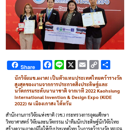
F
Li
X
E
C
S
Share
ac
n
m
o
h
นักวิจัยมข.ผงาด! เป็นตัวแทนประเทศไทยคว้ารางวัล
e
e
ai
py
ar
สูงสุดของงานจากการประกวดสิ่งประดิษฐ์และ
b
l
Li
e
นวัตกรรมระดับนานาชาติ จากเวที 2022 Kaohsiung
International Invention & Design Expo (KIDE
o
n
2022) ณ เมืองเกาสง ไต้หวัน
o
k
สำนักงานการวิจัยแห่งชาติ (วช.) กระทรวงการอุดมศึกษา
k
วิทยาศาสตร์ วิจัยและนวัตกรรม นำทีมนักประดิษฐ์นักวิจัยไทย
สร้างความภาคภูมิใจให้กับประเทศไทย ในการคว้ารางวัล WIIPA