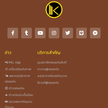
ข่าว
บริการสำคัญ
📲 KKL App
มุมสมาชิกขอนแก่นลิงก์
🎨 เครื่องมือแต่งภาพ
หางาน@ขอนแก่น
🌤️ พยากรณ์อากาศ
ลงประกาศรับสมัครงาน
ขอนแก่น
อีเวนต์@ขอนแก่น
📰 ข่าวขอนแก่น
🔥 ข่าวเด่นประเด็นร้อน
🎟️ ตรวจสลากกินแบ่ง
รัฐบาล