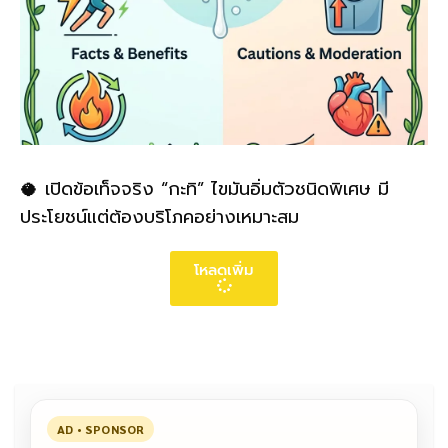
🥥 เปิดข้อเท็จจริง “กะทิ” ไขมันอิ่มตัวชนิดพิเศษ มี
ประโยชน์แต่ต้องบริโภคอย่างเหมาะสม
โหลดเพิ่ม
AD • SPONSOR