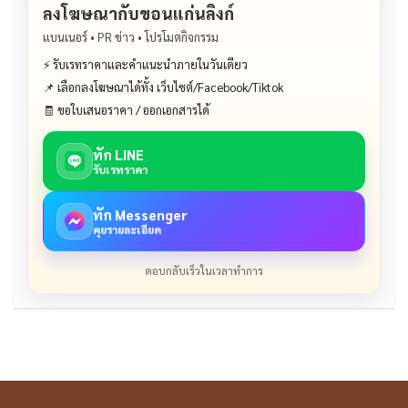
ลงโฆษณากับขอนแก่นลิงก์
แบนเนอร์ • PR ข่าว • โปรโมตกิจกรรม
⚡ รับเรทราคาและคำแนะนำภายในวันเดียว
📌 เลือกลงโฆษณาได้ทั้ง เว็บไซต์/Facebook/Tiktok
🧾 ขอใบเสนอราคา / ออกเอกสารได้
ทัก LINE
รับเรทราคา
ทัก Messenger
คุยรายละเอียด
ตอบกลับเร็วในเวลาทำการ