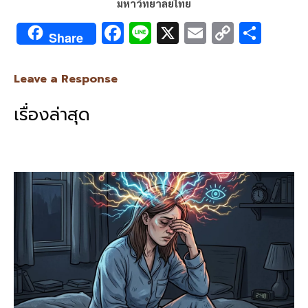
มหาวิทยาลัยไทย
F
Li
X
E
C
S
Share
ac
n
m
o
h
e
e
ai
py
ar
Leave a Response
b
l
Li
e
เรื่องล่าสุด
o
n
o
k
k