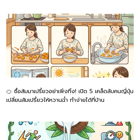
🍊 ซื้อส้มมาเปรี้ยวอย่าเพิ่งทิ้ง! เปิด 5 เคล็ดลับคนญี่ปุ่น
เปลี่ยนส้มเปรี้ยวให้หวานฉ่ำ ทำง่ายได้ที่บ้าน