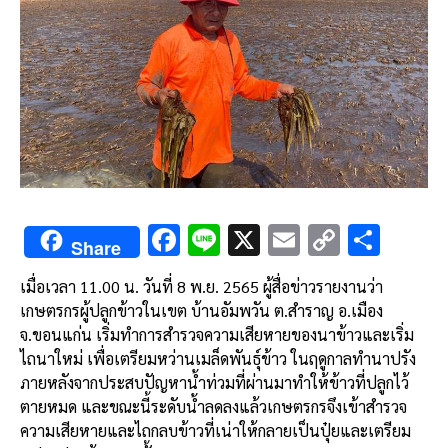
F
Li
X
E
C
S
Share
ac
n
m
o
h
เมื่อเวลา 11.00 น. วันที่ 8 พ.ย. 2565 ผู้สื่อข่าวรายงานว่า
e
e
ai
py
ar
เกษตรกรผู้ปลูกข้าวในเขต บ้านอัมพวัน ต.สำราญ อ.เมือง
b
l
Li
e
จ.ขอนแก่น เริ่มทำการสำรวจความเสียหายของนาข้าวและเริ่ม
o
n
ไถนาใหม่ เพื่อเตรียมหว่านเมล็ดพันธุ์ข้าว ในฤดูกาลทำนาปรัง
ภายหลังจากประสบปัญหาน้ำท่วมที่ผ่านมาทำให้ข้าวที่ปลูกไว้
o
k
ตายหมด และขณะนี้ระดับน้ำลดลงแล้วเกษตรกรจึงเข้าสำรวจ
k
ความเสียหายและไถกลบข้าวที่เน่าให้กลายเป็นปุ๋ยและเตรียม