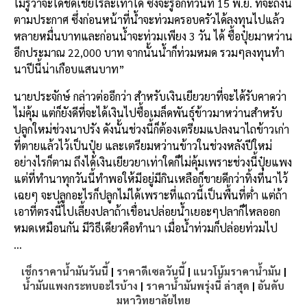
ไม่รู้ว่าจะได้ชดเชยไร่ละเท่าใด ซึ่งจะรู้อีกทีวันที่ 15 พ.ย. ที่จะถึงนี้
ตามประกาศ ซึ่งก่อนหน้าที่น้ำจะท่วมครอบครัวได้ลงทุนไปแล้ว
หลายหมื่นบาทและก่อนน้ำจะท่วมเพียง 3 วัน ได้ ซื้อปุ๋ยมาหว่าน
อีกประมาณ 22,000 บาท จากนั้นน้ำก็ท่วมหมด รวมๆลงทุนทำ
นาปีนี้น่าเกือบแสนบาท”
นายประจักษ์ กล่าวต่ออีกว่า สำหรับเงินเยียวยาที่จะได้รับคาดว่า
ไม่คุ้ม แต่ก็ยังดีที่จะได้เงินไปซื้อเมล็ดพันธุ์ข้าวมาหว่านสำหรับ
ปลูกใหม่ช่วงนาปรัง ดังนั้นช่วงนี้ก็ต้องเตรียมแปลงนาไถข้าวเก่า
ที่ตายแล้วไว้เป็นปุ๋ย และเตรียมหว่านข้าวในช่วงหลังปีใหม่
อย่างไรก็ตาม ถึงได้เงินเยียวยาเท่าใดก็ไม่คุ้มเพราะช่วงนี้ปุ๋ยแพง
แต่ที่ทำนาทุกวันนี้ทำพอให้มีอยู่มีกินเหลือก็ขายดีกว่าทิ้งที่นาไว้
เฉยๆ จะปลูกอะไรก็ปลูกไม่ได้เพราะที่แถวนี้เป็นพื้นที่ต่ำ แต่ถ้า
เอาที่ตรงนี้ไปเลี้ยงปลาถ้าเขื่อนปล่อยน้ำเยอะๆปลาก็ไหลออก
หมดเหมือนกัน มีวิธีเดียวคือทำนา เมื่อน้ำท่วมก็ปล่อยท่วมไป
…
เช็กราคาน้ำมันวันนี้
|
ราคาดีเซลวันนี้
|
แนวโน้มราคาน้ำมัน
|
น้ำมันแพงกระทบอะไรบ้าง
|
ราคาน้ำมันพรุ่งนี้ ล่าสุด
|
อันดับ
มหาวิทยาลัยไทย