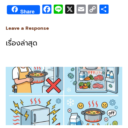
F
Li
X
E
C
S
Share
ac
n
m
o
h
e
e
ai
py
ar
Leave a Response
b
l
Li
e
เรื่องล่าสุด
o
n
o
k
k