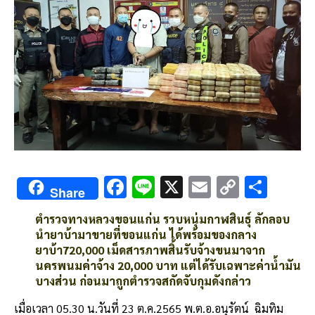
F
Li
X
E
C
S
Share
ac
n
m
o
h
ตำรวจทางหลวงขอนแก่น รวบหนุ่มกาฬสินธุ์ ลักลอบ
e
e
ai
py
ar
นำยาบ้ามาขายที่ขอนแก่น ได้พร้อมของกลาง
b
l
Li
e
ยาบ้า720,000 เม็ดสารภาพสิ้นรับจ้
างขนมาจาก
นครพนมค่าจ้าง 20,000 บาท แต่ได้รับเฉพาะค่าน้ำมัน
o
n
บางส่วน ก่อนมาถูกตำรวจสกัดจับกุมดังกล่
าว
o
k
เมื่อเวลา 05.30 น.วันที่ 23 ต.ค.2565 พ.ต.อ.อนุรัตน์ ฉิมทิม