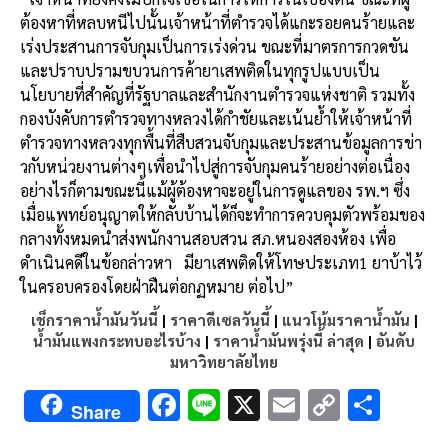
ต้องหาที่หลบหนีไปนั้
นเจ้าหน้าที่ตำรวจได้แกะรอยคนร้
ายและ
เร่งประสานการจับกุมเป็
นการเร่งด่วน ขณะที่มาตรการกวดขั
น
และปราบปรามขบวนการค้ายาเสพติ
ดในทุกรูปแบบเป็น
นโยบายที่สำคั
ญที่รัฐบาลและสำนักงานตำรวจแห่
งชาติ รวมทั้ง
กองบังคั
บการตำรวจทางหลวงได้กำชัยและเน้
นย้ำให้เจ้าหน้าที่
ตำรวจทางหลวงทุกพื้นที่สืบสวนจั
บกุมและประสานข้อมูลการข่า
วกั
บหน่วยงานต่างๆเพื่อนำไปสู่
การจับกุมคนร้ายอย่างต่อเนื่อง
อย่างไรก็ตามขณะนี้แม้ผู้ต้
องหาจะอยู่ในการดูแลของ รพ.ฯ ซึ่ง
เมื่อแพทย์อนุญาตให้กลับบ้
านได้ก็จะทำการควบคุมตัวพร้
อมของ
กลางทั้งหมดนำส่งพนั
กงานสอบสวน สภ.หนองสองห้อง เพื่อ
ดำเนินคดีในข้อกล่าวหา มียาเสพติดให้โทษประเภท1 ยาบ้าไว้
ในครอบครองโดยฝ่าฝืนต่
อกฏหมาย ต่อไป”
เช็กราคาน้ำมันวันนี้
|
ราคาดีเซลวันนี้
|
แนวโน้มราคาน้ำมัน
|
น้ำมันแพงกระทบอะไรบ้าง
|
ราคาน้ำมันพรุ่งนี้ ล่าสุด
|
อันดับ
มหาวิทยาลัยไทย
F
Li
X
E
C
S
Share
ac
n
m
o
h