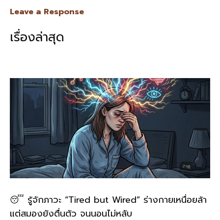
e
e
ai
py
ar
Leave a Response
b
l
Li
e
เรื่องล่าสุด
o
n
o
k
k
😴 รู้จักภาวะ “Tired but Wired” ร่างกายเหนื่อยล้า
แต่สมองยังตื่นตัว จนนอนไม่หลับ