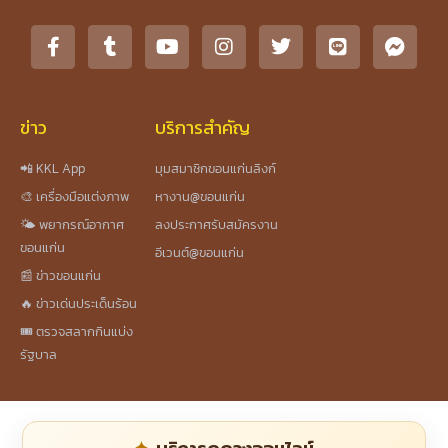
ข่าว
บริการสำคัญ
📲 KKL App
มุมสมาชิกขอนแก่นลิงก์
🎨 เครื่องมือแต่งภาพ
หางาน@ขอนแก่น
🌤️ พยากรณ์อากาศ
ลงประกาศรับสมัครงาน
ขอนแก่น
อีเวนต์@ขอนแก่น
📰 ข่าวขอนแก่น
🔥 ข่าวเด่นประเด็นร้อน
🎟️ ตรวจสลากกินแบ่ง
รัฐบาล
บริการดูดวงออนไลน์