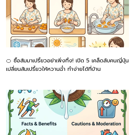
🍊 ซื้อส้มมาเปรี้ยวอย่าเพิ่งทิ้ง! เปิด 5 เคล็ดลับคนญี่ปุ่น
เปลี่ยนส้มเปรี้ยวให้หวานฉ่ำ ทำง่ายได้ที่บ้าน