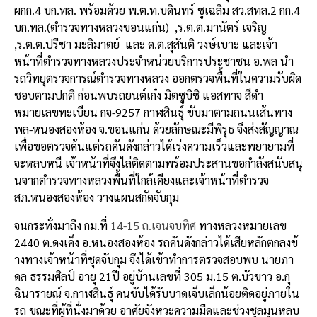
k
ผกก.4 บก.ทล. พร้อมด้วย พ.ต.ท.บดินทร์ ชูเฉลิม สว.สทล.2 กก.4
บก.ทล.(ตำรวจทางหลวงขอนแก่น) ,ร.ต.ต.มานัตร์ เจริญ
,ร.ต.ต.ปรีชา มะลิมาตย์ และ ด.ต.สุสันติ วงษ์เบาะ และเจ้า
หน้าที่
ตำรวจทางหลวงประจำหน่วยบริ
การประชาชน อ.พล นำ
รถวิทยุตรวจการณ์ตำรวจทางหลวง ออกตรวจพื้นที่ในความรับผิ
ด
ชอบตามปกติ ก่อนพบรถยนต์เก๋ง มิตซูบิชิ แอสทาจ สีดำ
หมายเลขทะเบียน กจ-9257 กาฬสินธุ์ ขับมาตามถนนเส้นทาง
พล-หนองสองห้อง จ.ขอนแก่น ด้วยลักษณะมีพิรุธ จึงส่งสัญญาณ
เพื่อขอตรวจค้นแต่
รถคันดังกล่าวได้เร่งความเร็
วและพยายามที่
จะหลบหนี เจ้าหน้าที่จึงไล่ติดตามพร้
อมประสานขอกำลังสนับสนุ
นจากตำรวจทางหลวงพื้นที่ใกล้เคี
ยงและเจ้าหน้าที่ตำรวจ
สภ.หนองสองห้อง วางแผนสกัดจับกุม
จนกระทั่งมาถึง กม.ที่
14-15 ถ.เจนจบทิศ
ทางหลวงหมายเลข
2440 ต.ดงเค็ง อ.หนองสองห้อง รถคันดังกล่าวได้เสียหลักตกลงข้
างทางเจ้าหน้าที่ชุดจับกุม จึงได้เข้าทำการตรวจสอบพบ นายภา
ดล ธรรมศิลป์ อายุ 21ปี อยู่บ้านเลขที่ 305 ม.15 ต.บัวขาว อ.กุ
ฉินารายณ์ จ.กาฬสินธุ์ คนขับได้รับบาดเจ็บเล็กน้อยติ
ดอยู่ภายใน
รถ ขณะที่ผู้ที่นั่งมาด้วย อาศัยจังหวะความมืดและช่วงชุลมุ
นหลบ