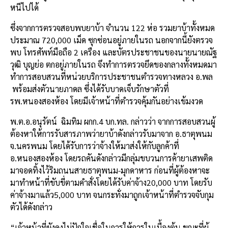
หนีไปได้
ซึ่งจากการตรวจสอบพบยาบ้า จำนวน 122 ห่อ รวมยาบ้าทั้งหมด
ประมาณ 720,000 เม็ด ซุกซ่อนอยู่ภายในรถ นอกจากนี้ยังตรวจ
พบ โทรศัพท์มือถือ 2 เครือง และบัตรประชาชนของนายนายณัฐ
วุฒิ บุญย่อ ตกอยู่ภายในรถ จึงทำการตรวจยึดของกลางทั้
งหมดมา
ทำการสอบสวนที่หน่วยบริ
การประชาชนตำรวจทางหลวง อ.พล
พร้อมส่งตัวนายภาดล ซึ่งได้รับบาดเจ็บรักษาตัวที่
รพ.หนองสองห้อง โดยมีเจ้าหน้าที่ตำรวจคุ้มกั
นอย่างเข้มงวด
พ.ต.อ.อนุรัตน์ ฉิมทิม ผกก.4 บก.ทล. กล่าวว่า จากการสอบสวนผู้
ต้องหาให้การรั
บสารภาพว่ายาบ้าดังกล่าวรั
บมาจาก อ.ธาตุพนม
จ.นครพนม โดยได้รับการว่าจ้างให้มาส่งให้
กับลูกค้าที่
อ.หนองสองห้อง โดยรถคันดังกล่าวมีกลุ่
มขบวนการค้ายาเสพติด
มาจอดทิ้
งไว้ริมถนนสายธาตุพนม-มุกดาหาร ก่อนที่ผู้ต้องหาจะ
มาทำหน้าที่
ขับขี่ตามคำสั่งโดยได้รับค่าจ้
าง20,000 บาท โดยรับ
ค่าจ้างมาแล้ว5,000 บาท จนกระทั่งมาถูกเจ้าหน้าที่
ตำรวจจับกุม
ตัวได้ดังกล่าว
“เจ้าหน้าที่ยังคงไม่ปักใจเชื่
อในการให้การในเบื้องต้น ขณะที่ผู้