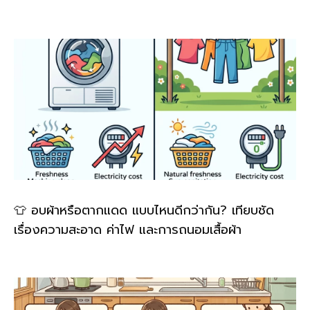
👕 อบผ้าหรือตากแดด แบบไหนดีกว่ากัน? เทียบชัด
เรื่องความสะอาด ค่าไฟ และการถนอมเสื้อผ้า