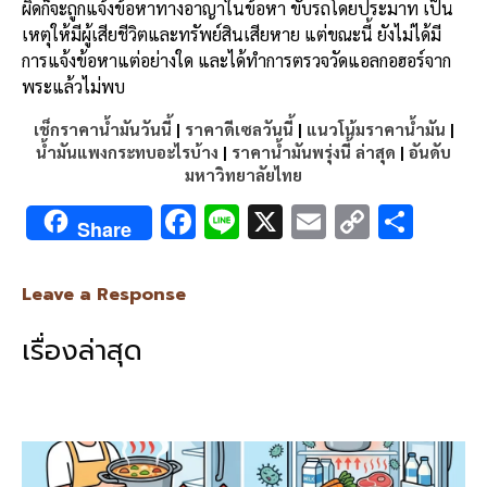
ผิดก็จะถูกแจ้งข้อหาทางอาญาในข้อหา ขับรถโดยประมาท เป็น
เหตุให้มีผู้เสียชีวิตและทรัพย์สินเสียหาย แต่ขณะนี้ ยังไม่ได้มี
การแจ้งข้อหาแต่อย่างใด และได้ทำการตรวจวัดแอลกอฮอร์จาก
พระแล้วไม่พบ
เช็กราคาน้ำมันวันนี้
|
ราคาดีเซลวันนี้
|
แนวโน้มราคาน้ำมัน
|
น้ำมันแพงกระทบอะไรบ้าง
|
ราคาน้ำมันพรุ่งนี้ ล่าสุด
|
อันดับ
มหาวิทยาลัยไทย
F
Li
X
E
C
S
Share
ac
n
m
o
h
e
e
ai
py
ar
Leave a Response
b
l
Li
e
เรื่องล่าสุด
o
n
o
k
k