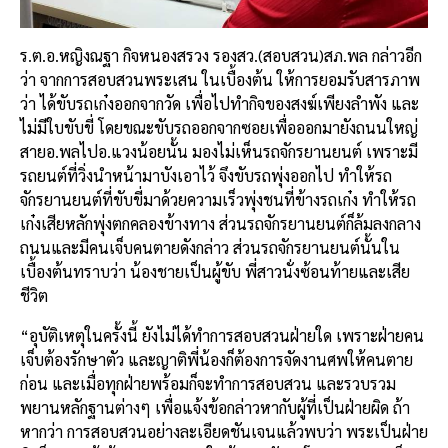
ร.ต.อ.หญิงณฐา กิจหนองสรวง รองสว.(สอบสวน)สภ.พล กล่าวอีก
ว่า จากการสอบสวนพระเสน ในเบื้องต้น ให้การยอมรับสารภาพ
ว่า ได้ขับรถเก๋งออกจากวัด เพื่อไปทำกิจของสงฆ์เพียงลำพัง และ
ไม่มีใบขับขี่ โดยขณะขับรถออกจากซอยเพื่อออกมายังถนนใหญ่
สายอ.พลไปอ.แวงน้อยนั้น มองไม่เห็นรถจักรยานยนต์ เพราะมี
รถยนต์ที่วิ่งนำหน้ามาบังเอาไว้ จึงขับรถพุ่งออกไป ทำให้รถ
จักรยานยนต์ที่ขับขี่มาด้วยความเร็วพุ่งชนที่ข้างรถเก๋ง ทำให้รถ
เก๋งเสียหลักพุ่งตกคลองข้างทาง ส่วนรถจักรยานยนต์ก็ล้มลงกลาง
ถนนและมีคนเจ็บคนตายดังกล่าว ส่วนรถจักรยานยนต์นั้นใน
เบื้องต้นทราบว่า น้องชายเป็นผู้ขับ พี่สาวนั่งซ้อนท้ายและเสีย
ชีวิต
“อุบัติเหตุในครั้งนี้ ยังไม่ได้ทำการสอบสวนฝ่ายใด เพราะฝ่ายคน
เจ็บต้องรักษาตัว และญาติพี่น้องก็ต้องการจัดงานศพให้คนตาย
ก่อน และเมื่อทุกฝ่ายพร้อมก็จะทำการสอบสวน และรวบรวม
พยานหลักฐานต่างๆ เพื่อแจ้งข้อกล่าวหากับผู้ที่เป็นฝ่ายผิด ถ้า
หากว่า การสอบสวนอย่างละเอียดชันเจนแล้วพบว่า พระเป็นฝ่าย