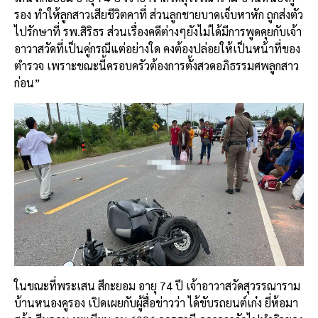
รอง ทำให้ลูกสาวเสียชีวิตคาที่ ส่วนลูกชายบาดเจ็บหาหัก ถูกส่งตัว
ไปรักษาที่ รพ.สิริธร ส่วนเรื่องคดีต่างๆยังไม่ได้มีการพูดคุยกับเจ้า
อาวาสวัดที่เป็นคู่กรณีแต่อย่างใด คงต้องปล่อยให้เป็นหน้าที่ของ
ตำรวจ เพราะขณะนี้ครอบครัวต้องการตั้งสวดอภิธรรมศพลูกสาว
ก่อน”
ในขณะที่พระเสน สีกะยอม อายุ 74 ปี เจ้าอาวาสวัดสุวรรณาราม
บ้านหนองคูรอง เปิดเผยกับผู้สื่อข่าวว่า ได้ขับรถยนต์เก๋ง ยี่ห้อมา