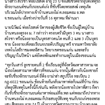
นางสาว สโรชา ห่อยไธสงค์ อายุ 23 ปี ซึ่งเสียชีวิตจากอุบัติเหตุรถ
จักรยานยนต์ชนกับรถยนต์เก๋ง ที่ขับขี่โดยพระสงฆ์ เหตุเกิด
บริเวณใกล้ปากทางเข้าบ้านหนองไผ่ ต.ลอมคอม อ.พล
จ.ขอนแก่น เมื่อช่วงบ่ายวันที่ 16 ตุลาคม ที่ผ่านมา
นายนิวัฒน์ ห่อยไธสงค์ บิดาของผู้เสียชีวิต ซึ่งเป็นผู้ใหญ่บ้าน
บ้านหนองคูรอง ม. 7 กล่าวว่า ครอบครัวมีบุตร 3 คน นางสาว
สโรชา หรือน้องอายเป็นบุตรสาวคนโต คนที่ 2 และ 3 เป็นบุตร
ชาย น้องอายเพิ่งจะเรียนจบระดับปริญญาตรี จากมหาวิทยาลัย
เทคโนโลยีราชมงคลอีสาน วิทยาเขตขอนแก่น และจะรับ
ปริญญาในปีหน้า แต่ยังคงพักและทำงานอยู่ในเมืองขอนแก่น
“ทุกวันเสาร์ ลูกชายคนที่ 2 ซึ่งเรียนอยู่ที่จังหวัดมหาสารคาม จะ
นั่งรถโดยสารมาหาพี่สาวที่ขอนแก่น จากนั้นพี่สาวกับน้องชายก็
จะขับขี่รถจักรยานยนต์ ยี่ห้อ ยาม่าฮ่า สกูปปี้ไอ ทะเบียน 2
กฏ-6022 ขอนแก่น ซ้อนท้ายกันกลับมาหาพ่อกับแม่ที่บ้าน ก่อน
เกิดอุบัติเหตุในครั้งนี้ก็เช่นกัน หลังจากน้องชายไปหาพี่สาว ก็พา
กันขับขี่รถจักรยานยนต์มาหาพ่อแม่ที่อ.พล แต่พอมาถึงปากทาง
บ้านหนองไผ่ ต.ลอมคอม ก็ประสบอุบัติเหตุ ชนกับรถเก๋งของพระ
เสน สีกะยอม อายุ 74 ปี เจ้าอาวาสวัดสุวรรณาราม บ้านหนองคู