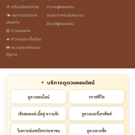
🎨 เครื่องมือแต่งภาพ
หางาน@ขอนแก่น
🌤️ พยากรณ์อากาศ
ลงประกาศรับสมัครงาน
ขอนแก่น
อีเวนต์@ขอนแก่น
📰 ข่าวขอนแก่น
🔥 ข่าวเด่นประเด็นร้อน
🎟️ ตรวจสลากกินแบ่ง
รัฐบาล
บริการดูดวงออนไลน์
ดูดวงออนไลน์
กราฟชีวิต
เช็กสมพงษ์ เนื้อคู่ ความรัก
ดูดวงเบอร์โทรศัพท์
วิเคราะห์เลขบัตรประชาชน
ดูดวงจากชื่อ