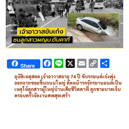
F
Li
X
E
C
S
Share
ac
n
m
o
h
อุบัติเหตุสลด เจ้าอาวาสอายุ 74 ปี ขับรถยนต์เก๋งพุ่ง
e
e
ai
py
ar
ออกจากซอยขึ้นถนนใหญ่ ตัดหน้ารถจักรยานยนต์เป็น
b
l
Li
e
เหตุให้ลูกสาวผู้ใหญ่บ้านเสียชีวิตคาที่ ลูกชายบาดเจ็บ
ครอบครัวจัดงานศพสุดเศร้า
o
n
o
k
k