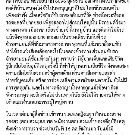
สด้า สีบลอน ทะเบียน กม 6096 อุดรธานี ออกจากวัดไปทำกิจของ
สงค์ที่บ้านหนองไผ่ จึงไปบอกบุญญาติโยม โดยขับรถยนต์ไป
เพียงลำพัง เมื่อเสร็จกิจ ก็ขับรถจะกลับมาที่วัด ช่วงจังหวะที่จอด
รถชะลอที่ปากซอย เพื่อจะออกไปสู่ถนนใหญ่นั้น มีรถยนต์วิ่งมา
ทางตรงจากเมืองพล เลี้ยวซ้ายเข้าในหมู่บ้าน และคิดว่าไม่มีรถ
แล้วจึงพุ่งรถออกมาจากซอย เป็นช่วงเดียวกันกับที่ รถ
จักรยานยนต์ที่ขับมาจากทางอ.พล พุ่งชนที่แก้มขวาฝั่งคนขับ
ทำให้รถเก๋งเสียหลักตกลงไปในคลองข้างทาง ส่วนคนขับรถ
จักรยานยนต์ซ้อนท้ายกันมา ทราบว่า มีผู้บาดเจ็บและเสียชีวิต
รู้สึกเสียใจกับอุบัติเหตุครั้งนี้ ที่ทำให้ลูกหลานเสียชีวิต จึงขอแสดง
ความเสียใจกับครอบครัวผู้ตายด้วย ส่วนค่าเสียหายและค่า
ทำขวัญคนเจ็บ หรือการช่วยเหลืองานศพฝ่ายคนตายนั้น ยังไม่มี
การพูดคุยกัน และในทางคดีอาญานั้นหากถูกแจ้งข้อหา ก็จะ
พิจารณาดูว่าจะสึกหรือไม่ ส่วนทางวินัย ยังไม่ได้รายงานให้ทาง
เจ้าคณะตำบลและพระผู้ใหญ่ทราบ
ในเวลาต่อมาผู้สื่อข่าว เข้าพบ ร.ต.อ.หญิงณฐา กิจหนองสรวง
รองสว.(สอบสวน)สภ.พล พนักงานสอบสวนเจ้าของคดีอุบัติเหตุ
ดังกล่าว ทราบว่า ช่วงบ่ายวันที่ 16 ตค.ที่ผ่านมา รับแจ้งมี