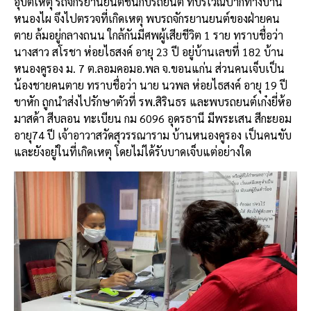
อุบัติเหตุ รถจักรยานยนต์ชนกับรถยนต์ ที่บริเวณปากทางบ้าน
หนองไผ จึงไปตรวจที่เกิดเหตุ พบรถจักรยานยนต์ของฝ่ายคน
ตาย ล้มอยู่กลางถนน ใกล้กันมีศพผู้เสียชีวิต 1 ราย ทราบชื่อว่า
นางสาว สโรชา ห่อยไธสงค์ อายุ 23 ปี อยู่บ้านเลขที่ 182 บ้าน
หนองคูรอง ม. 7 ต.ลอมคอมอ.พล จ.ขอนแก่น ส่วนคนเจ็บเป็น
น้องชายคนตาย ทราบชื่อว่า นาย นวพล ห่อยไธสงค์ อายุ 19 ปี
ขาหัก ถูกนำส่งไปรักษาตัวที่ รพ.สิรินธร และพบรถยนต์เก๋งยี่ห้อ
มาสด้า สีบลอน ทะเบียน กม 6096 อุดรธานี มีพระเสน สีกะยอม
อายุ74 ปี เจ้าอาวาสวัดสุวรรณาราม บ้านหนองคูรอง เป็นคนขับ
และยังอยู่ในที่เกิดเหตุ โดยไม่ได้รับบาดเจ็บแต่อย่างใด