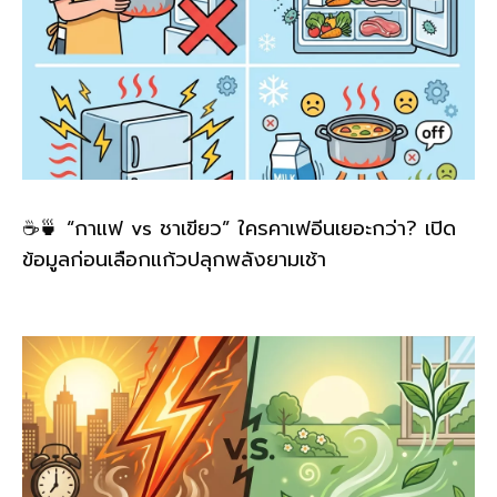
☕🍵 “กาแฟ vs ชาเขียว” ใครคาเฟอีนเยอะกว่า? เปิด
ข้อมูลก่อนเลือกแก้วปลุกพลังยามเช้า