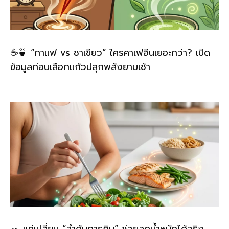
☕🍵 “กาแฟ vs ชาเขียว” ใครคาเฟอีนเยอะกว่า? เปิด
ข้อมูลก่อนเลือกแก้วปลุกพลังยามเช้า
🥗 แค่เปลี่ยน “ลำดับการกิน” ช่วยลดน้ำหนักได้จริง