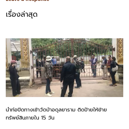
b
l
Li
e
เรื่องล่าสุด
o
n
o
k
k
นำท่อปิดทางเข้าวัดป่าอดุลยาราม ติดป้ายให้ย้าย
ทรัพย์สินภายใน 15 วัน