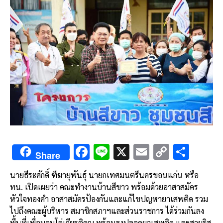
F
Li
X
E
C
S
Share
ac
n
m
o
h
นายธีระศักดิ์ ฑีฆายุพันธุ์ นายกเทศมนตรีนครขอนแก่น หรือ
e
e
ai
py
ar
ทน. เปิดเผยว่า คณะทำงานบ้านสีขาว พร้อมด้วยอาสาสมัคร
b
l
Li
e
หัวใจทองคำ อาสาสมัครป้องกันและแก้ไขปญหายาเสพติด รวม
o
n
ไปถึงคณะผู้บริหาร สมาชิกสภาฯและส่วนราชการ ได้ร่วมกันลง
พื้นที่เพื่อมอบโล่เกียรติคุณ พร้อมธงปลอดยาเสพติด และสายริส