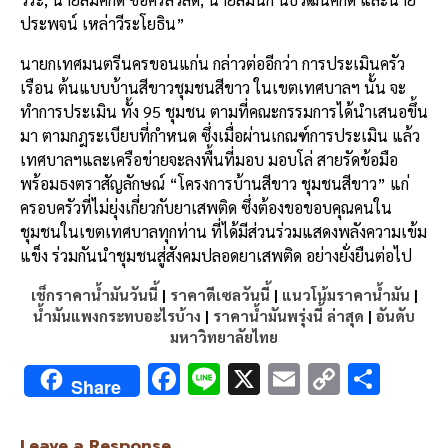
ประพจน์ เหล่าวีระโยธิน”
นายกเทศมนตรีนครขอนแก่น กล่าวต่ออีกว่า การประเมินครัว
เรือน ต้นแบบบ้านสีขาวชุมชนสีขาว ในเขตเทศบาลฯ นั้น จะ
ทำการประเมิน ทั้ง 95 ชุมชน ตามที่คณะกรรมการได้นำเสนอขึ้น
มา ตามกฎระเบียบที่กำหนด ซึ่งเมื่อผ่านเกณฑ์การประเมิน แล้ว
เทศบาลฯและเครือข่ายจะลงพื้นที่มอบ มอบโล่ สายรัดข้อมือ
พร้อมธงตราสัญลักษณ์ “โครงการบ้านสีขาว ชุมชนสีขาว” แก่
ครอบครัวที่ไม่ยุ่งเกี่ยวกับยาเสพติด ซึ่งต้องขอขอบคุณคนใน
ชุมชนในเขตเทศบาลทุกท่าน ที่ได้มีส่วนร่วมแสดงพลังความเข้ม
แข็ง ร่วมกันนำชุมชนสู่สังคมปลอดยาเสพติด อย่างยั่งยืนต่อไป
เช็กราคาน้ำมันวันนี้
|
ราคาดีเซลวันนี้
|
แนวโน้มราคาน้ำมัน
|
น้ำมันแพงกระทบอะไรบ้าง
|
ราคาน้ำมันพรุ่งนี้ ล่าสุด
|
อันดับ
มหาวิทยาลัยไทย
F
Li
X
E
C
S
Share
ac
n
m
o
h
e
e
ai
py
ar
Leave a Response