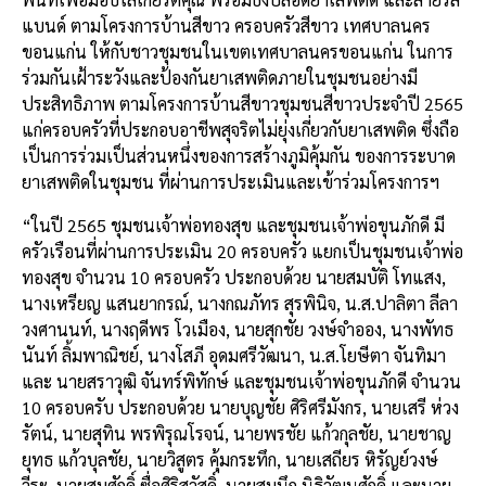
o
k
แบนด์ ตามโครงการบ้านสีขาว ครอบครัวสีขาว เทศบาลนคร
k
ขอนแก่น ให้กับชาวชุมชนในเขตเทศบาลนครขอนแก่น ในการ
ร่วมกันเฝ้าระวังและป้องกันยาเสพติดภายในชุมชนอย่างมี
ประสิทธิภาพ ตามโครงการบ้านสีขาวชุมชนสีขาวประจำปี 2565
แก่ครอบครัวที่ประกอบอาชีพสุจริตไม่ยุ่งเกี่ยวกับยาเสพติด ซึ่งถือ
เป็นการร่วมเป็นส่วนหนึ่งของการสร้างภูมิคุ้มกัน ของการระบาด
ยาเสพติดในชุมชน ที่ผ่านการประเมินและเข้าร่วมโครงการฯ
“ในปี 2565 ชุมชนเจ้าพ่อทองสุข และชุมชนเจ้าพ่อขุนภักดี มี
ครัวเรือนที่ผ่านการประเมิน 20 ครอบครัว แยกเป็นชุมชนเจ้าพ่อ
ทองสุข จำนวน 10 ครอบครัว ประกอบด้วย นายสมบัติ โทแสง,
นางเหรียญ แสนยากรณ์, นางกณภัทร สุรพินิจ, น.ส.ปาลิตา ลีลา
วงศานนท์, นางฤดีพร โวเมือง, นายสุกชัย วงษ์จำออง, นางพัทธ
นันท์ ลิ้มพาณิชย์, นางโสภี อุดมศรีวัฒนา, น.ส.โยษีตา จันทิมา
และ นายสราวุฒิ จันทร์พิทักษ์ และชุมชนเจ้าพ่อขุนภักดี จำนวน
10 ครอบครับ ประกอบด้วย นายบุญชัย ศิริศรีมังกร, นายเสรี ห่วง
รัตน์, นายสุทิน พรพิรุณโรจน์, นายพรชัย แก้วกุลชัย, นายชาญ
ยุทธ แก้วบุลชัย, นายวิสูตร คุ้มกระทึก, นายเสถียร หิรัญย์วงษ์
วีระ, นายสมศักดิ์ ซื่อศิริสวัสดิ์, นายสมนึก นิธิวัฒนศักดิ์ และนาย