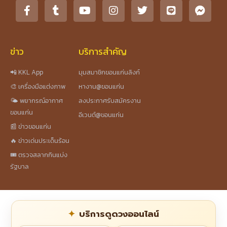
ข่าว
บริการสำคัญ
📲 KKL App
มุมสมาชิกขอนแก่นลิงก์
🎨 เครื่องมือแต่งภาพ
หางาน@ขอนแก่น
🌤️ พยากรณ์อากาศ
ลงประกาศรับสมัครงาน
ขอนแก่น
อีเวนต์@ขอนแก่น
📰 ข่าวขอนแก่น
🔥 ข่าวเด่นประเด็นร้อน
🎟️ ตรวจสลากกินแบ่ง
รัฐบาล
บริการดูดวงออนไลน์