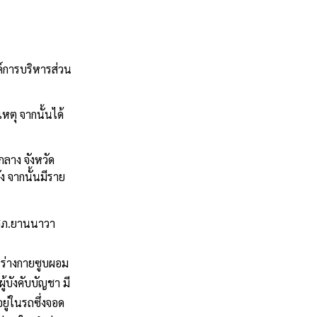
ค์การบริหารส่วน
เหตุ
จากนั้นได้
กลาง
จังหวัด
ง
จากนั้นมีราย
สภ
.
ยานนาวา
นร่างกายซูบผอม
งผู้บังคับบัญชา
มี
ู่ในรถซึ่งจอด