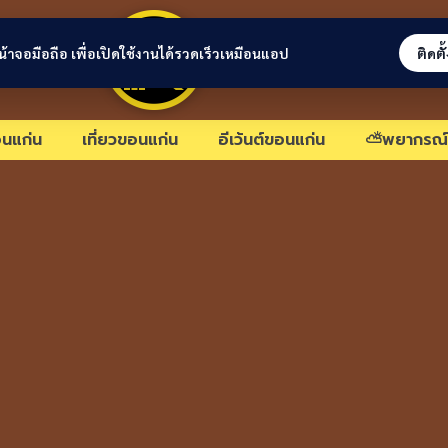
ขอนแก่นลิงก์
่หน้าจอมือถือ เพื่อเปิดใช้งานได้รวดเร็วเหมือนแอป
ติดตั
นแก่น
เที่ยวขอนแก่น
อีเว้นต์ขอนแก่น
⛅พยากรณ์