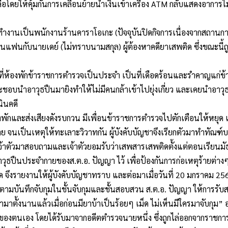
โดยให้คุ้มกันการเคลื่อนย้ายนำเงินเข้าเครื่อง
ATM
กลับแสดงอาการไ
งทำงานเป็นพนักงานร้านคาราโอเกะ
(
ปัจจุบันปิดกิจการเนื่องจากสถานก
็นแฟนกับนายเดย์
(
ไม่ทราบนามสกุล
)
ผู้ต้องหาคดียาเสพติด
ซึ่งขณะนี้ถู
ดังที่ห้องพักข้าราชการตำรวจเป็นประจำ
เป็นที่เดือดร้อนและรำคาญแก่ข
ะชอบนำอาวุธปืนมายิง
ทำให้ไม่มีคนกล้าเข้าไปยุ่งเกี่ยว
และเคยนำอาวุธป
นินคดี
้องพักและส่งเสียงดังรบกวน
มีเพื่อนข้าราชการตำรวจไปตักเตือนให้หยุด
าย
จนเป็นเหตุให้ทะเลาะวิวาทกัน
ผู้บังคับบัญชาจึงเรียกตัวมาทำทัณฑ์บ
เจ้าตัวมาสอบถาม
และเจ้าตัวยอมรับว่าเสพสารเสพติดตั้งแต่ตอนเรียนม
ดอาวุธปืนประจำกายของ
ส
.
ต
.
อ
.
ปัญญา
ไว้
เพื่อป้องกันการก่อเหตุร้ายต่าง
ด
จึงรายงานให้ผู้บังคับบัญชาทราบ
และต่อมาเมื่อวันที่
20
มกราคม
25
ามบันทึกจับกุมในชั้นจับกุมและชั้นสอบสวน
ส
.
ต
.
อ
.
ปัญญา
ให้การรั
ามาตั้งนานแล้ว
เมื่อก่อนมียาบ้าเป็นร้อยๆ
เม็ด
ไม่เห็นมีใครมาจับกุม
”
็นของตนเอง
โดยได้รับมาจากอดีตตำรวจนายหนึ่ง
ซึ่งถูกไล่ออกจากราชกา