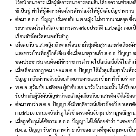
ไว้หน้าธนาคาร
เมื่อผู้จัดการธนาคารออมสินได้ขอความช่วยเหลือ
ชักปืนขู่
ทำให้ผู้จัดการต้องโทรศัพท์แจ้งให้ผู้บังคับบัญชาทราบ
ต่อมา
ส
.
ต
.
อ
.
ปัญญา
เริ่มคบกับ
น
.
ส
.
หญิง
ไม่ทราบนามสกุล
ซึ่
ระบาดของโรคโควิด
)
จากการตรวจสอบประวัติ
น
.
ส
.
หญิง
เคยเป
เรือนจำจังหวัดหนองบัวลำภู
เมื่อคบกับ
น
.
ส
.
หญิง
มักพาเพื่อนมามั่วสุมดื่มสุราและส่งเสียง
และชาวบ้านที่อยู่ใกล้เคียง
ซึ่งเมื่อเมาสุราแล้ว
ส
.
ต
.
อ
.
ปัญญา
จ
ของประชาชน
จนต้องมีข้าราชการตำรวจไปไกล่เกลี่ยให้ไม่ดำเ
เมื่อเดือนกรกฎาคม
2564
ส
.
ต
.
อ
.
ปัญญา
ได้มั่วสุมดื่มสุราในห
ปัญญา
กลับด่าทอด้วยถ้อยคำหยาบคายและเข้ามาทำร้ายร่างก
พ
.
ต
.
อ
.
สุวัฒชัย
มะลิทอง
ผู้กำกับ
สภ
.
นาวัง
ในขณะนั้น
ได้เรียก
รับปากกับผู้บังคับบัญชาว่าจะเลิกยุ่งเกี่ยวกับยาเสพติด
จึงได้ยึ
ต่อมาพบว่า
ส
.
ต
.
อ
.
ปัญญา
ยังมีพฤติการณ์เกี่ยวข้องกับยาเสพติ
กก
.
สส
.
ภ
.
จว
.
หนองบัวลำภู
ได้เข้าตรวจค้นจับกุม
ปรากฏหลักฐานต
เมื่อถูกจับกุมได้ซักถาม
ส
.
ต
.
อ
.
ปัญญา
ได้ให้ถ้อยคำว่า
“
เสพยาบ้
ส
.
ต
.
อ
.
ปัญญา
รับสารภาพว่า
ยาบ้าของกลางที่ชุดจับกุมพบเป