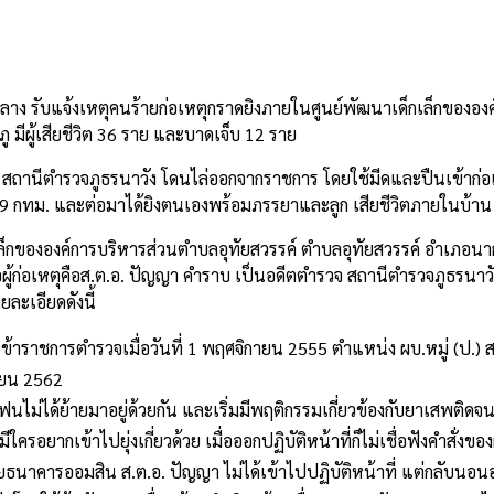
e
กลาง
รับแจ้งเหตุคนร้ายก่อเหตุกราดยิงภายในศูนย์พัฒนาเด็กเล็กขององ
ภู
มีผู้เสียชีวิต
36
ราย
และบาดเจ็บ
12
ราย
สถานีตำรวจภูธรนาวัง
โดนไล่ออกจากราชการ
โดยใช้มีดและปืนเข้าก่อ
99
กทม
.
และต่อมาได้ยิงตนเองพร้อมภรรยาและลูก
เสียชีวิตภายในบ้าน
ล็กขององค์การบริหารส่วนตำบลอุทัยสวรรค์
ตำบลอุทัยสวรรค์
อำเภอนา
ู้ก่อเหตุคือ
ส
.
ต
.
อ
.
ปัญญา
คำราบ
เป็นอดีตตำรวจ
สถานีตำรวจภูธรนาวั
ยละเอียดดังนี้
ข้าราชการตำรวจเมื่อวันที่
1
พฤศจิกายน
2555
ตำแหน่ง
ผบ
.
หมู่
(
ป
.)
ายน
2562
ฟนไม่ได้ย้ายมาอยู่ด้วยกัน
และเริ่มมีพฤติกรรมเกี่ยวข้องกับยาเสพติดจ
ีใครอยากเข้าไปยุ่งเกี่ยวด้วย
เมื่อออกปฏิบัติหน้าที่ก็ไม่เชื่อฟังคำสั่งขอ
ดภัยธนาคารออมสิน
ส
.
ต
.
อ
.
ปัญญา
ไม่ได้เข้าไปปฏิบัติหน้าที่
แต่กลับนอนอย