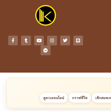
ดูดวงออนไลน์
กราฟชีวิต
เช็กสมพงษ์