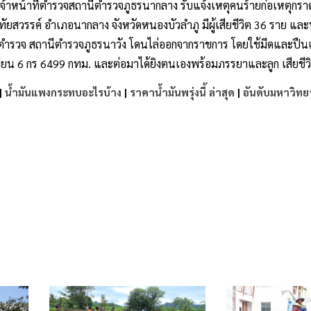
เจ้าหน้าที่ตำรวจ
สถานีตำรวจภูธรนากลาง
รับแจ้งเหตุคนร้ายก่อเหตุกรา
ทัยสวรรค์
อำเภอนากลาง
จังหวัดหนองบัวลำภู
มีผู้เสียชีวิต
36
ราย
และ
ตตำรวจ
สถานีตำรวจภูธรนาวัง
โดนไล่ออกจากราชการ
โดยใช้มีดและปืนเ
ียน
6
กร
6499
กทม
.
และต่อมาได้ยิงตนเองพร้อมภรรยาและลูก
เสียชี
|
น้ำมันแพงกระทบอะไรบ้าง
|
ราคาน้ำมันพรุ่งนี้ ล่าสุด
|
อันดับมหาวิทย
e