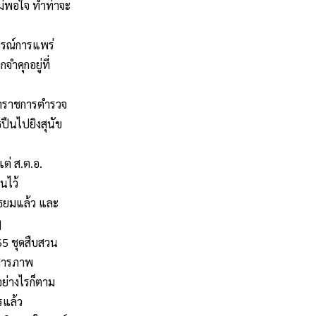
ม่พอใจ
ทำท่าจะ
ารณ์การแพร่
กจำคุกอยู่ที่
้าราชการตำรวจ
ืนไปยิงสุนัข
แต่
ส
.
ต
.
อ
.
นไว้
ัธยมแล้ว
และ
ๆ
65
ชุดสืบสวน
บสารภาพ
อย่างไรก็ตาม
รแล้ว