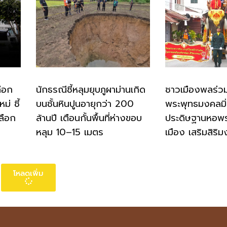
ือก
นักธรณีชี้หลุมยุบภูผาม่านเกิด
ชาวเมืองพลร่ว
่ ชี้
บนชั้นหินปูนอายุกว่า 200
พระพุทธมงคลมิ
ลือก
ล้านปี เตือนกั้นพื้นที่ห่างขอบ
ประดิษฐานหอพ
หลุม 10–15 เมตร
เมือง เสริมสิริม
โหลดเพิ่ม