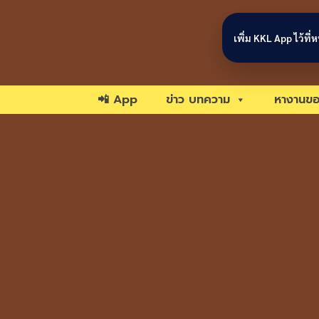
Skip to content
เพิ่ม KKL App ไว้ที
📲 App
ข่าว บทความ
หางานขอ