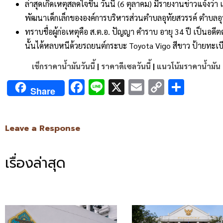
ล่าสุดเกิดเหตุสลดใจขึ้น
วันนี้
(6
ตุลาคม
)
มีรายงานข่าวแจ้งว่า
พัฒนาเด็กเล็กขององค์การบริหารส่วนตำบลอุทัยสวรรค์
ตำบลอุ
ทราบชื่อผู้ก่อเหตุคือ
ส
.
ต
.
อ
.
ปัญญา
คำราบ
อายุ
34
ปี
เป็นอดี
นั้นได้หลบหนีด้วยรถยนต์กระบะ
Toyota Vigo
สีขาว
ป้ายทะเบ
เช็กราคาน้ำมันวันนี้
|
ราคาดีเซลวันนี้
|
แนวโน้มราคาน้ำมัน
Facebook
Line
X
Email
Copy
Shar
Share
Link
Leave a Response
เรื่องล่าสุด