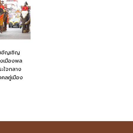
มอัญเชิญ
่งเมืองพล
ระใจกลาง
งคลคู่เมือง