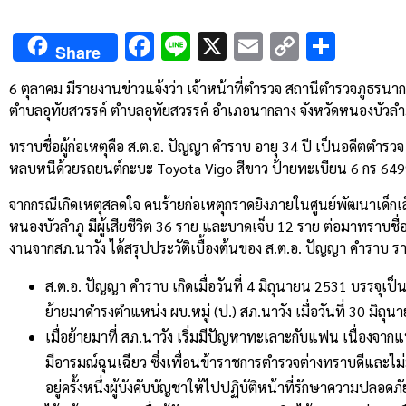
Facebook
Line
X
Email
Copy
Shar
Share
Link
6
ตุลาคม
มีรายงานข่าวแจ้งว่า
เจ้าหน้าที่ตำรวจ
สถานีตำรวจภูธรนา
ตำบลอุทัยสวรรค์
ตำบลอุทัยสวรรค์
อำเภอนากลาง
จังหวัดหนองบัวลำ
ทราบชื่อผู้ก่อเหตุคือ
ส
.
ต
.
อ
.
ปัญญา
คำราบ
อายุ
34
ปี
เป็นอดีตตำรวจ
หลบหนีด้วยรถยนต์กะบะ
Toyota Vigo
สีขาว
ป้ายทะเบียน
6
กร
64
จากกรณีเกิดเหตุสลดใจ
คนร้ายก่อเหตุกราดยิงภายในศูนย์พัฒนาเด็กเ
หนองบัวลำภู
มีผู้เสียชีวิต
36
ราย
และบาดเจ็บ
12
ราย
ต่อมาทราบชื่อผ
งานจาก
สภ
.
นาวัง
ได้สรุปประวัติเบื้องต้นของ
ส
.
ต
.
อ
.
ปัญญา
คำราบ
รา
ส
.
ต
.
อ
.
ปัญญา
คำราบ
เกิดเมื่อวันที่
4
มิถุนายน
2531
บรรจุเป็น
ย้ายมาดำรงตำแหน่ง
ผบ
.
หมู่
(
ป
.)
สภ
.
นาวัง
เมื่อวันที่
30
มิถุน
เมื่อย้ายมาที่
สภ
.
นาวัง
เริ่มมีปัญหาทะเลาะกับแฟน
เนื่องจากแ
มีอารมณ์ฉุนเฉียว
ซึ่งเพื่อนข้าราชการตำรวจต่างทราบดีและไม่ม
อยู่ครั้งหนึ่งผู้บังคับบัญชาให้ไปปฏิบัติหน้าที่รักษาความปลอ