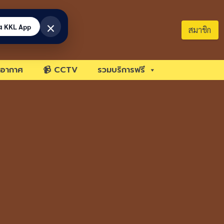
×
้ง KKL App
สมาชิก
อากาศ
📹 CCTV
รวมบริการฟรี