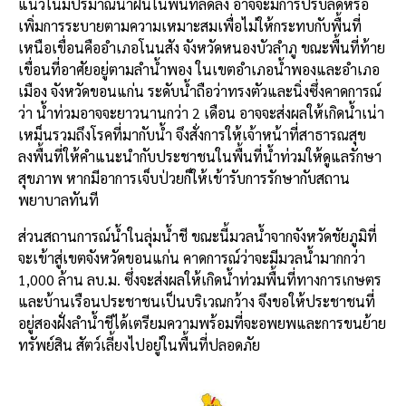
แนวโน้มปริมาณน้ำฝนในพื้นที่ลดลง อาจจะมีการปรับลดหรือ
เพิ่มการระบายตามความเหมาะสมเพื่อไม่ให้กระทบกับพื้นที่
เหนือเขื่อนคืออำเภอโนนสัง จังหวัดหนองบัวลำภู ขณะพื้นที่ท้าย
เขื่อนที่อาศัยอยู่ตามลำน้ำพอง ในเขตอำเภอน้ำพองและอำเภอ
เมือง จังหวัดขอนแก่น ระดับน้ำถือว่าทรงตัวและนิ่งซึ่งคาดการณ์
ว่า น้ำท่วมอาจจะยาวนานกว่า 2 เดือน อาจจะส่งผลให้เกิดน้ำเน่า
เหม็นรวมถึงโรคที่มากับน้ำ จึงสั่งการให้เจ้าหน้าที่สาธารณสุข
ลงพื้นที่ให้คำแนะนำกับประชาชนในพื้นที่น้ำท่วมให้ดูแลรักษา
สุขภาพ หากมีอาการเจ็บป่วยก็ให้เข้ารับการรักษากับสถาน
พยาบาลทันที
ส่วนสถานการณ์น้ำในลุ่มน้ำชี ขณะนี้มวลน้ำจากจังหวัดชัยภูมิที่
จะเข้าสู่เขตจังหวัดขอนแก่น คาดการณ์ว่าจะมีมวลน้ำมากกว่า
1,000 ล้าน ลบ.ม. ซึ่งจะส่งผลให้เกิดน้ำท่วมพื้นที่ทางการเกษตร
และบ้านเรือนประชาชนเป็นบริเวณกว้าง จึงขอให้ประชาชนที่
อยู่สองฝั่งลำน้ำชีได้เตรียมความพร้อมที่จะอพยพและการขนย้าย
ทรัพย์สิน สัตว์เลี้ยงไปอยู่ในพื้นที่ปลอดภัย