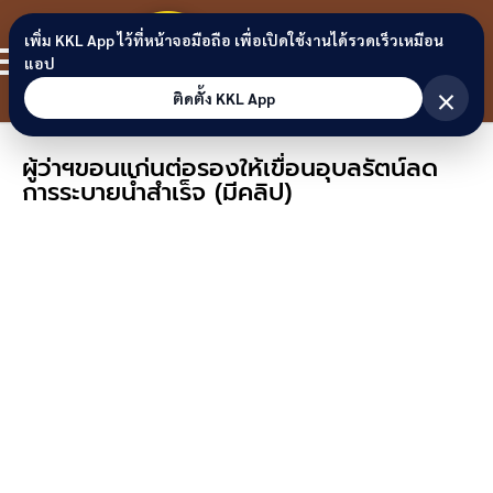
Skip to content
ขอนแก่น
เพิ่ม KKL App ไว้ที่หน้าจอมือถือ เพื่อเปิดใช้งานได้รวดเร็วเหมือน
สมาชิก
แอป
ลิงก์
×
ติดตั้ง KKL App
ผู้ว่าฯขอนแก่นต่อรองให้เขื่อนอุบลรัตน์ลด
การระบายน้ำสำเร็จ (มีคลิป)