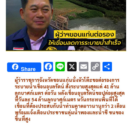
F
Li
X
E
C
S
Share
ac
n
m
o
h
ผู้ว่าราชการจังหวัดขอนแก่นนั่งหัวโต๊ะขอต่อรองการ
e
e
ai
py
ar
ระบายน้ำเขื่อนอุบลรัตน์ สั่งระบายสูงสุดแค่ 41 ล้าน
b
l
Li
e
ลูกบาศก์เมตร ต่อวัน หลังเขื่อนอุบลรัตน์ขอปล่อยสูงสุด
ที่วันละ 54 ล้านลูกบาศก์เมตร หวั่นกระทบพื้นที่ใต้
o
n
เขื่อนที่ต้องประสบกับน้ำท่วมคาดยาวนานกว่า 2 เดือน
o
k
พร้อมแจ้งเตือนประชาชนลุ่มน้ำพองและน้ำชี ขนของ
ขึ้นที่สูง
k