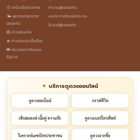
🎨 เครื่องมือแต่งภาพ
หางาน@ขอนแก่น
🌤️ พยากรณ์อากาศ
ลงประกาศรับสมัครงาน
ขอนแก่น
อีเวนต์@ขอนแก่น
📰 ข่าวขอนแก่น
🔥 ข่าวเด่นประเด็นร้อน
🎟️ ตรวจสลากกินแบ่ง
รัฐบาล
บริการดูดวงออนไลน์
ดูดวงออนไลน์
กราฟชีวิต
เช็กสมพงษ์ เนื้อคู่ ความรัก
ดูดวงเบอร์โทรศัพท์
วิเคราะห์เลขบัตรประชาชน
ดูดวงจากชื่อ