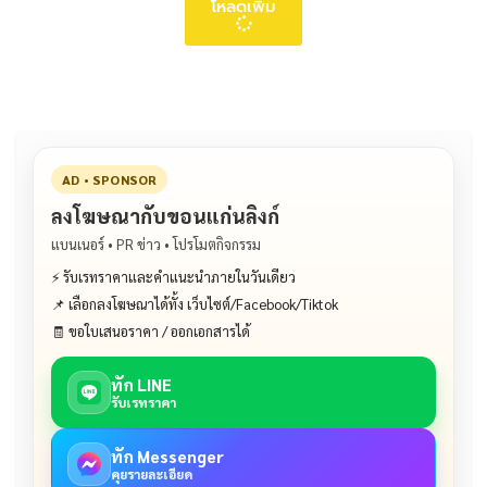
โหลดเพิ่ม
AD • SPONSOR
ลงโฆษณากับขอนแก่นลิงก์
แบนเนอร์ • PR ข่าว • โปรโมตกิจกรรม
⚡ รับเรทราคาและคำแนะนำภายในวันเดียว
📌 เลือกลงโฆษณาได้ทั้ง เว็บไซต์/Facebook/Tiktok
🧾 ขอใบเสนอราคา / ออกเอกสารได้
ทัก LINE
รับเรทราคา
ทัก Messenger
คุยรายละเอียด