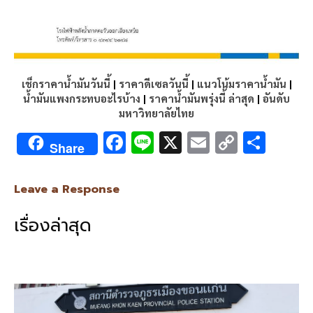
เช็กราคาน้ำมันวันนี้
|
ราคาดีเซลวันนี้
|
แนวโน้มราคาน้ำมัน
|
น้ำมันแพงกระทบอะไรบ้าง
|
ราคาน้ำมันพรุ่งนี้ ล่าสุด
|
อันดับ
มหาวิทยาลัยไทย
F
Li
X
E
C
S
Share
ac
n
m
o
h
e
e
ai
py
ar
Leave a Response
b
l
Li
e
เรื่องล่าสุด
o
n
o
k
k