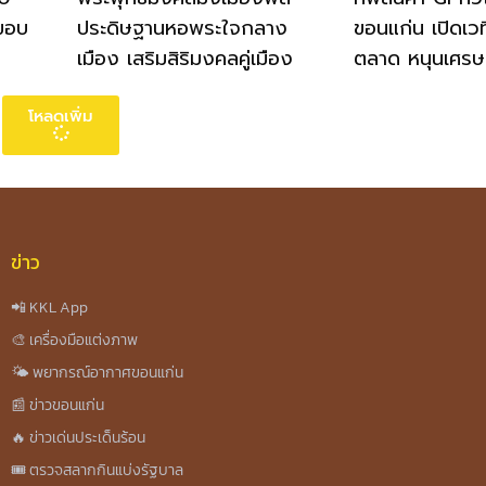
งขอบ
ประดิษฐานหอพระใจกลาง
ขอนแก่น เปิดเว
เมือง เสริมสิริมงคลคู่เมือง
ตลาด หนุนเศรษ
โหลดเพิ่ม
ข่าว
📲 KKL App
🎨 เครื่องมือแต่งภาพ
🌤️ พยากรณ์อากาศขอนแก่น
📰 ข่าวขอนแก่น
🔥 ข่าวเด่นประเด็นร้อน
🎟️ ตรวจสลากกินแบ่งรัฐบาล