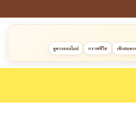
ดูดวงออนไลน์
กราฟชีวิต
เช็กสมพงษ์