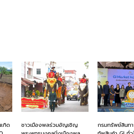
นเกิด
ชาวเมืองพลร่วมอัญเชิญ
กรมทรัพย์สิน
00
พระพุทธมงคลมิ่งเมืองพล
ทัพสินค้า GI ทั่