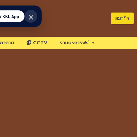
×
้ง KKL App
สมาชิก
อากาศ
📹 CCTV
รวมบริการฟรี