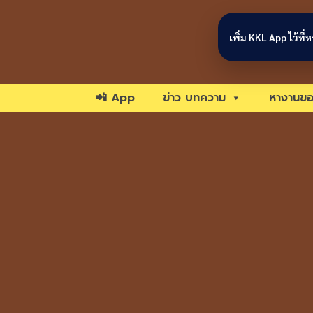
Skip to content
เพิ่ม KKL App ไว้ที
📲 App
ข่าว บทความ
หางานขอ