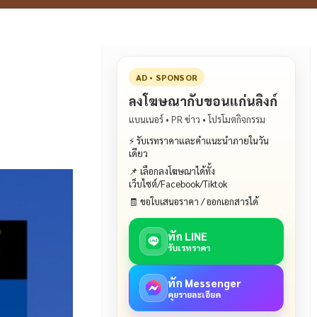
AD • SPONSOR
ลงโฆษณากับขอนแก่นลิงก์
แบนเนอร์ • PR ข่าว • โปรโมตกิจกรรม
⚡ รับเรทราคาและคำแนะนำภายในวัน
เดียว
📌 เลือกลงโฆษณาได้ทั้ง
เว็บไซต์/Facebook/Tiktok
🧾 ขอใบเสนอราคา / ออกเอกสารได้
ทัก LINE
รับเรทราคา
ทัก Messenger
คุยรายละเอียด