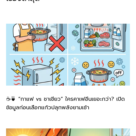
o
n
o
k
k
☕🍵 “กาแฟ vs ชาเขียว” ใครคาเฟอีนเยอะกว่า? เปิด
ข้อมูลก่อนเลือกแก้วปลุกพลังยามเช้า