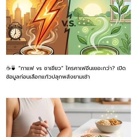
☕🍵 “กาแฟ vs ชาเขียว” ใครคาเฟอีนเยอะกว่า? เปิด
ข้อมูลก่อนเลือกแก้วปลุกพลังยามเช้า