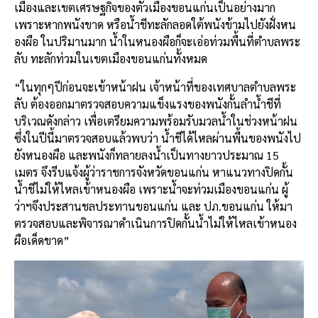
เมืองและเขตเศรษฐกิจของตัวเมืองขอนแก่นเป็นอย่างมาก
เพราะหากพนังขาด หรือน้ำชีทะลักลอดใต้พนังข้ามไปยังฝั่งหน
องผือ ในปริมานมาก น้ำในหนองผือก็จะเอ่อท่วมพื้นที่ตำบลพระ
ลับ ทะลักท่วมในเขตเมืองขอนแก่นทั้งหมด
“ในทุกๆปีก่อนจะเข้าหน้าฝน เจ้าหน้าที่ของเทศบาลตำบลพระ
ลับ ต้องออกมาตรวจสอบความแข็งแรงของพนังกั้นลำน้ำชีที่
บริเวณดังกล่าว เพื่อเตรียมความพร้อมรับมวลน้ำในช่วงหน้าฝน
ซึ่งในปีนี้มาตรวจสอบแล้วพบว่า น้ำชีได้ไหลผ่านพื้นของพนังไป
ยังหนองผือ และพนังก็ทลายลงน้ำเป็นทางยาวประมาณ 15
เมตร จึงรีบแจ้งผู้ว่าราชการจังหวัดขอนแก่น หาแนวทางปิดกั้น
น้ำชีไม่ให้ไหลเข้าหนองผือ เพราะน้ำจะท่วมเมืองขอนแก่น ผู้
ว่าฯจึงประสานชลประทานขอนแก่น และ ปภ.ขอนแก่น ให้มา
ตรวจสอบและพิจารณาดำเนินการปิดกั้นน้ำไม่ให้ไหลเข้าหนอง
ผือเด็ดขาด”