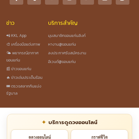
ข่าว
บริการสำคัญ
📲 KKL App
มุมสมาชิกขอนแก่นลิงก์
🎨 เครื่องมือแต่งภาพ
หางาน@ขอนแก่น
🌤️ พยากรณ์อากาศ
ลงประกาศรับสมัครงาน
ขอนแก่น
อีเวนต์@ขอนแก่น
📰 ข่าวขอนแก่น
🔥 ข่าวเด่นประเด็นร้อน
🎟️ ตรวจสลากกินแบ่ง
รัฐบาล
บริการดูดวงออนไลน์
ดูดวงออนไลน์
กราฟชีวิต