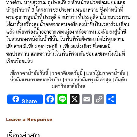
ทางด้าน นายสุวรรณ อุปพลเถียร หัวหน้าหน่วยซ่อมแซมและ
บำรุงรักษาที่ 3 โครงการชลประทานหนองหวาย ซึ่งทำหน้าที่
ควบคุมการสูบน้ำที่ประตูดี 9 กล่าวว่า ที่ประตูดี9 นั้น ชลประทาน
ได้มาตั้งเครื่องสูบน้ำออกจากหนองผือ ลงน้ำชีเป็นเวลาร่วมเดือน
แล้ว เพื่อพร่องน้ำออกจากเขตเมือง หรือจากหนองผือ ลงสู่น้ำชี
ในส่วนของพนังกั้นน้ำชีนั้น ในพื้นที่รับผิดชอบ ยังไม่พบความ
เสียหาย มีเพียง จุดประตูดี 9 เพียงแห่งเดียว ซึ่งขณะนี้
ชลประทาน และชาวบ้านในพื้นที่ร่วมกันซ่อมแซมพนังเป็นที่
เรียบร้อยแล้ว
เช็กราคาน้ำมันวันนี้
|
ราคาดีเซลวันนี้
|
แนวโน้มราคาน้ำมัน
|
น้ำมันแพงกระทบอะไรบ้าง
|
ราคาน้ำมันพรุ่งนี้ ล่าสุด
|
อันดับ
มหาวิทยาลัยไทย
F
Li
X
E
C
S
Share
ac
n
m
o
h
e
e
ai
py
ar
Leave a Response
b
l
Li
e
เรื่องล่าสุด