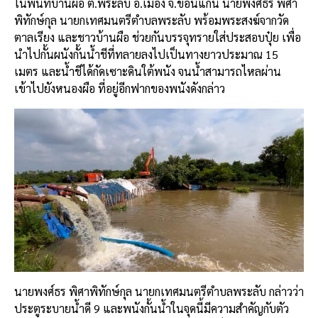
ในพื้นที่บ้านผือ ต.พระลับ อ.เมือง จ.ขอนแก่น นายพงศ์ธร พิศา
พิทักษ์กุล นายกเทศมนตรีตำบลพระลับ พร้อมพระสงฆ์จากวัด
ตาลเรียง และชาวบ้านผือ ช่วยกันบรรจุทรายใส่ประสอบปุ๋ย เพื่อ
นำไปกั้นผนังกั้นน้ำชีที่ทลายลงไปเป็นทางยาวประมาณ 15
เมตร และน้ำชีได้กัดเซาะดินใต้พนัง จนน้ำสามารถไหลผ่าน
เข้าไปยังหนองผือ ที่อยู่อีกฟากของพนังดังกล่าว
นายพงศ์ธร พิศาพิทักษ์กุล นายกเทศมนตรีตำบลพระลับ กล่าวว่า
ประตูระบายน้ำดี 9 และพนังกั้นน้ำในจุดนี้มีความสำคัญกับตัว