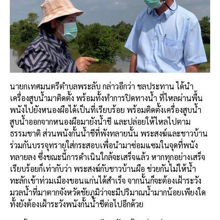
นายกเทศมนตรีตำบลพระลับ กล่าวอีกว่า ชลประทาน ได้นำ
เครื่องสูบน้ำมาติดตั้ง พร้อมทั้งทำการปิดทางน้ำ ที่ไหลผ่านพื้น
พนังไปยังหนองผือได้เป็นที่เรียบร้อย พร้อมติดตั้งเครื่องสูบน้ำ
สูบน้ำออกจากหนองผือมายังน้ำชี และปล่อยให้ไหลไปตาม
ธรรมชาติ ส่วนพนังกั้นน้ำชีที่พังทลายนั้น พระสงฆ์และชาวบ้าน
ร่วมกันบรรจุทรายใส่กระสอบเพื่อนำมาซ่อมแซมในจุดที่พนัง
ทลายลง ซึ่งขณะนี้การดำเนินใกล้จะเสร็จแล้ว หากทุกอย่างเสร็จ
เรียบร้อยก็เท่ากับว่า พระสงฆ์กับชาวบ้านผือ ช่วยกันไม่ให้น้ำ
ทะลักเข้าท่วมเมืองขอนแก่นได้สำเร็จ จากนั้นก็จะต้องเฝ้าระวัง
มวลน้ำที่มาตากจังหวัดชัยภูมิว่าจะมีปริมาณน้ำมากน้อยเพียงใด
ทั้งยังต้องเฝ้าระวังพนังกั้นน้ำชีต่อไปอีกด้วย