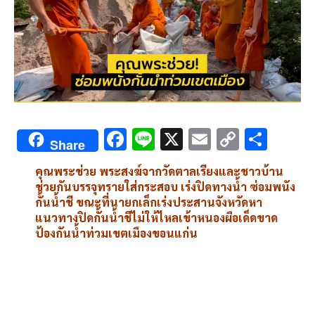
F
Li
X
E
C
S
Share
ac
n
m
o
h
คุณพระช่วย พระสงฆ์จากวัดตาลเรียงและชาวบ้าน
e
e
ai
py
ar
ช่วยกันบรรจุทรายใส่กระสอบ เร่งปิดทางน้ำ ซ่อมพนัง
b
l
Li
e
กั้นน้ำชี ขณะที่นายกเล็กเร่งประสานจังหวัดหา
แนวทางปิดกั้นน้ำชีไม่ให้ไหลเข้าหนองผือเด็ดขาด
o
n
ป้องกันน้ำท่วมเขตเมืองขอนแก่น
o
k
k