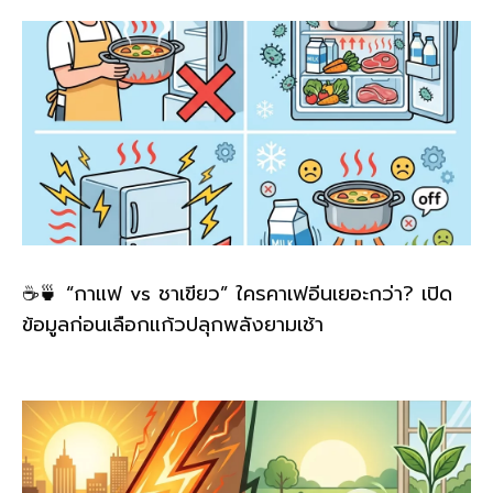
k
☕🍵 “กาแฟ vs ชาเขียว” ใครคาเฟอีนเยอะกว่า? เปิด
ข้อมูลก่อนเลือกแก้วปลุกพลังยามเช้า