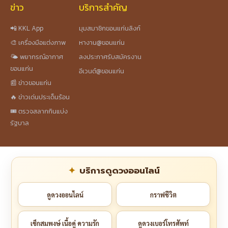
ข่าว
บริการสำคัญ
📲 KKL App
มุมสมาชิกขอนแก่นลิงก์
🎨 เครื่องมือแต่งภาพ
หางาน@ขอนแก่น
🌤️ พยากรณ์อากาศ
ลงประกาศรับสมัครงาน
ขอนแก่น
อีเวนต์@ขอนแก่น
📰 ข่าวขอนแก่น
🔥 ข่าวเด่นประเด็นร้อน
🎟️ ตรวจสลากกินแบ่ง
รัฐบาล
บริการดูดวงออนไลน์
ดูดวงออนไลน์
กราฟชีวิต
เช็กสมพงษ์ เนื้อคู่ ความรัก
ดูดวงเบอร์โทรศัพท์