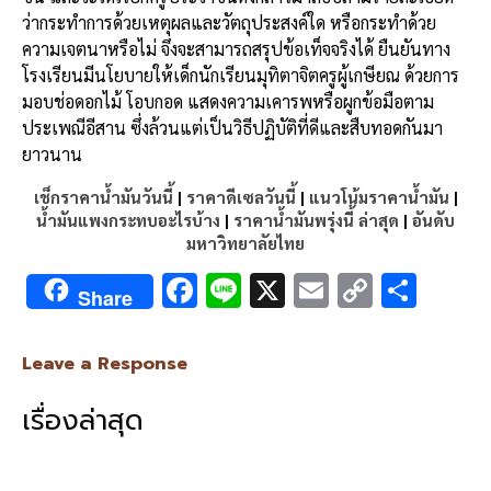
ว่ากระทำการด้วยเหตุผลและวัตถุประสงค์ใด หรือกระทำด้วย
ความเจตนาหรือไม่ จึงจะสามารถสรุปข้อเท็จจริงได้ ยืนยันทาง
โรงเรียนมีนโยบายให้เด็กนักเรียนมุทิตาจิตครูผู้เกษียณ ด้วยการ
มอบช่อดอกไม้ โอบกอด แสดงความเคารพหรือผูกข้อมือตาม
ประเพณีอีสาน ซึ่งล้วนแต่เป็นวิธีปฏิบัติที่ดีและสืบทอดกันมา
ยาวนาน
เช็กราคาน้ำมันวันนี้
|
ราคาดีเซลวันนี้
|
แนวโน้มราคาน้ำมัน
|
น้ำมันแพงกระทบอะไรบ้าง
|
ราคาน้ำมันพรุ่งนี้ ล่าสุด
|
อันดับ
มหาวิทยาลัยไทย
F
Li
X
E
C
S
Share
ac
n
m
o
h
e
e
ai
py
ar
Leave a Response
b
l
Li
e
เรื่องล่าสุด
o
n
o
k