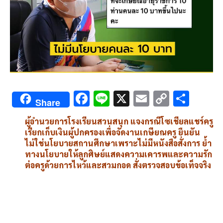
F
Li
X
E
C
S
Share
ac
n
m
o
h
ผู้อำนวยการโรงเรียนสวนสนุก แจงกรณีโซเชียลแชร์ครู
e
e
ai
py
ar
เรียกเก็บเงินผู้ปกครองเพื่อจัดงานเกษียณครู ยืนยัน
b
l
Li
e
ไม่ใช่นโยบายสถานศึกษาเพราะไม่มีหนังสือสั่งการ ย้ำ
ทางนโยบายให้ลูกศิษย์แสดงความเคารพและความรัก
o
n
ต่อครูด้วยการไหว้และสวมกอด สั่งตรวจสอบข้อเท็จจริง
o
k
k