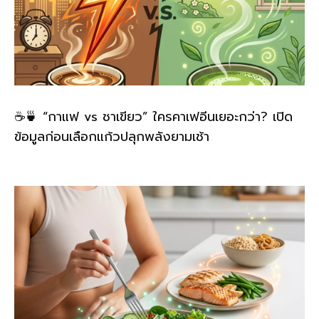
☕🍵 “กาแฟ vs ชาเขียว” ใครคาเฟอีนเยอะกว่า? เปิด
ข้อมูลก่อนเลือกแก้วปลุกพลังยามเช้า