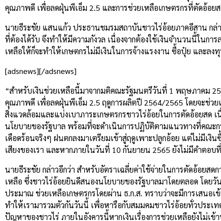
คุณภาพดี เพื่อลดฝุ่นพีเอ็ม 2.5 และการช่วยเหลือเกษตรกรที่ตัดอ้
นายธีระชัย แสนแก้ว ประธานชมรมสถาบันชาวไร่อ้อยภาคอีสาน กล่าวว่า 
ที่ต้องได้รับ จึงทำให้มีความกังวล เนื่องจากต้องใช้เงินจำนวนนี้ในก
เหลือให้ก็จะทำให้เกษตกรไม่มีเงินในการจ้างแรงงาน ซื้อปุ๋ย และลงทุน
[adsnews][/adsnews]
“สำหรับเงินช่วยเหลือนี้มาจากมติคณะรัฐมนตรีวันที่ 1 พฤษภาคม 
คุณภาพดี เพื่อลดฝุ่นพีเอ็ม 2.5 ฤดูการผลิตปี 2564/2565 โดยจะช่ว
สิ่งแวดล้อมและแบ่งเบาภาระเกษตรกรชาวไร่อ้อยในการตัดอ้อยสด เนื่
นโยบายของรัฐบาล พร้อมที่จะดำเนินการปฏิบัติตามแนวทางที่คณะกร
เดือดร้อนจริงๆ ฝนตกลงมาเตรียมเข้าสู่ฤดูเพาะปลูกอ้อย แต่ไม่มีเงินซื
เสียงของเรา และหากภายในวันที่ 10 กันยายน 2565 ยังไม่มีคำตอบที
นายธีระชัย กล่าวอีกว่า สำหรับอัตราเฉลี่ยค่าใช้จ่ายในการตัดอ้อยสดก
เหลือ ซึ่งชาวไร่อ้อยยินดีสนองนโยบายของรัฐบาลมาโดยตลอด โดยวันน
ประมาณ ช่วยเหลือเกษตรกรโดยผ่าน ธ.ก.ส. ทราบว่าจะมีการเสนอเข้า ครม
ทำให้เรามารวมตัวกันวันนี้ เพื่อหารือกับสมมคมชาวไร่อ้อยทั่วประเทศ
ปัญหาของชาวไร่ ภายในอังคารนี้หากเงินเรื่องการช่วยเหลือยังไม่เข้