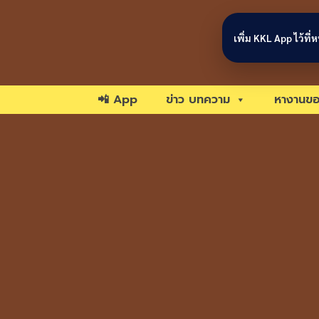
Skip to content
เพิ่ม KKL App ไว้ที
📲 App
ข่าว บทความ
หางานขอ