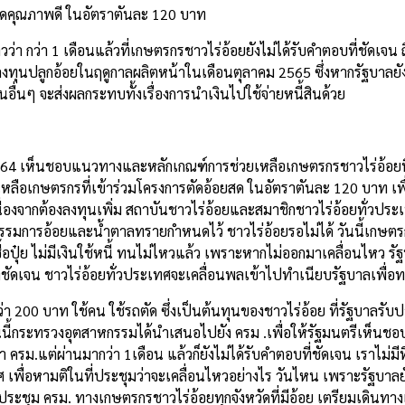
อยสดคุณภาพดี ในอัตราตันละ 120 บาท
กว่า 1 เดือนแล้วที่เกษตรกรชาวไร่อ้อยยังไม่ได้รับคำตอบที่ชัดเจน ถ
ารลงทุนปลูกอ้อยในฤดูกาลผลิตหน้าในเดือนตุลาคม 2565 ซึ่งหากรัฐบาลยัง
อื่นๆ จะส่งผลกระทบทั้งเรื่องการนำเงินไปใช้จ่ายหนี้สินด้วย
2564 เห็นชอบแนวทางและหลักเกณฑ์การช่วยเหลือเกษตรกรชาวไร่อ้อยที
ยเหลือเกษตรกรที่เข้าร่วมโครงการตัดอ้อยสด ในอัตราตันละ 120 บาท เพ
องจากต้องลงทุนเพิ่ม สถาบันชาวไร่อ้อยและสมาชิกชาวไร่อ้อยทั่วประ
รมการอ้อยและน้ำตาลทรายกำหนดไว้ ชาวไร่อ้อยรอไม่ได้ วันนี้เกษตร
้อปุ๋ย ไม่มีเงินใช้หนี้ ทนไม่ไหวแล้ว เพราะหากไม่ออกมาเคลื่อนไหว รัฐ
่ชัดเจน ชาวไร่อ้อยทั่วประเทศจะเคลื่อนพลเข้าไปทำเนียบรัฐบาลเพื่อท
ว่า 200 บาท ใช้คน ใช้รถตัด ซึ่งเป็นต้นทุนของชาวไร่อ้อย ที่รัฐบาลรับ
ี้กระทรวงอุตสาหกรรมได้นำเสนอไปยัง ครม .เพื่อให้รัฐมนตรีเห็นชอบเ
.แต่ผ่านมากว่า 1เดือน แล้วก็ยังไม่ได้รับคำตอบที่ชัดเจน เราไม่มีที่พ
 เพื่อหามติในที่ประชุมว่าจะเคลื่อนไหวอย่างไร วันไหน เพราะรัฐบาลยั
าประชุม ครม. ทางเกษตรกรชาวไร่อ้อยทุกจังหวัดที่มีอ้อย เตรียมเดินท