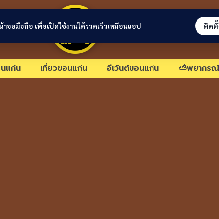
ขอนแก่นลิงก์
่หน้าจอมือถือ เพื่อเปิดใช้งานได้รวดเร็วเหมือนแอป
ติดตั
นแก่น
เที่ยวขอนแก่น
อีเว้นต์ขอนแก่น
⛅พยากรณ์