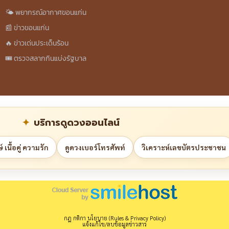
🌤️ พยากรณ์อากาศขอนแก่น
📰 ข่าวขอนแก่น
🔥 ข่าวเด่นประเด็นร้อน
🎟️ ตรวจสลากกินแบ่งรัฐบาล
บริการดูดวงออนไลน์
 เนื้อคู่ ความรัก
ดูดวงเบอร์โทรศัพท์
วิเคราะห์เลขบัตรประชาชน
กฎ กติกา นโยบาย (Rules & Privacy Policy)
แจ้งแก้ไข/ลบข้อมูลข่าวสาร