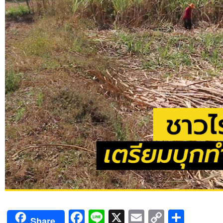
Facebook
Line
X
Email
Copy
Shar
Share