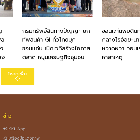
ญ
กรมทรัพย์สินทางปัญญา ยก
ขอนแก่นพบดินทร
พล
ทัพสินค้า GI ทั่วไทยบุก
กลางไร่อ้อย-นา
าง
ขอนแก่น เปิดเวทีสร้างโอกาส
หวาดผวา วอนเ
ือง
ตลาด หนุนเศรษฐกิจชุมชน
หาสาเหตุ
โหลดเพิ่ม
ข่าว
📲 KKL App
🎨 เครื่องมือแต่งภาพ