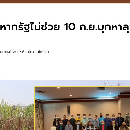
หากรัฐไม่ช่วย 10 ก.ย.บุกหาล
กหาลุงป้อมถึงทำเนียบ (มีคลิป)