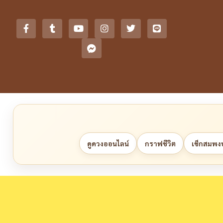
ดูดวงออนไลน์
กราฟชีวิต
เช็กสมพงษ์