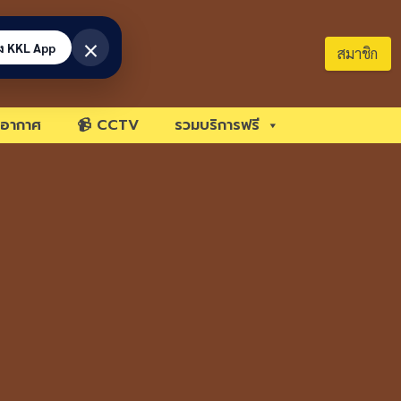
×
้ง KKL App
สมาชิก
อากาศ
📹 CCTV
รวมบริการฟรี