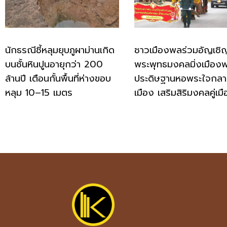
นักธรณีชี้หลุมยุบภูผาม่านเกิด
ชาวเมืองพลร่วมอัญเชิ
บนชั้นหินปูนอายุกว่า 200
พระพุทธมงคลมิ่งเมือง
ล้านปี เตือนกั้นพื้นที่ห่างขอบ
ประดิษฐานหอพระใจกล
หลุม 10–15 เมตร
เมือง เสริมสิริมงคลคู่เม