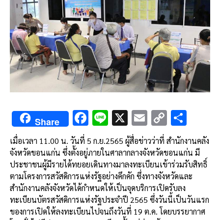
F
Li
X
E
C
S
Share
ac
n
m
o
h
เมื่อเวลา 11.00 น. วันที่ 5 ก.ย.2565 ผู้สื่อข่าวว่าที่ สำนักงานคลัง
e
e
ai
py
ar
จังหวัดขอนแก่น ซึ่งตั้งอยู่ภายในศาลากลางจังหวัดขอนแก่น มี
b
l
Li
e
ประชาชนผู้มีรายได้ทยอยเดินทางมาลงทะเบียนเข้าร่วมรับสิทธิ์
o
n
ตามโครงการสวัสดิการแห่งรัฐอย่างคึกคัก ซึ่งทางจังหวัดและ
สำนักงานคลังจังหวัดได้กำหนดให้เป็นจุดบริการเปิดรับลง
o
k
ทะเบียนบัตรสวัสดิการแห่งรัฐประจำปี 2565 ซึ่งวันนี้เป็นวันแรก
k
ของการเปิดให้ลงทะเบียนไปจนถึงวันที่ 19 ต.ค. โดยบรรยากาศ