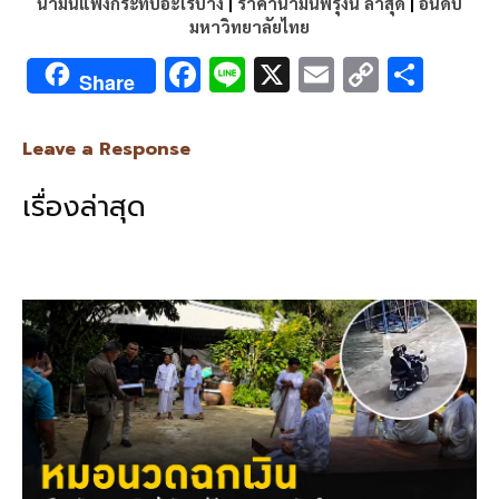
น้ำมันแพงกระทบอะไรบ้าง
|
ราคาน้ำมันพรุ่งนี้ ล่าสุด
|
อันดับ
มหาวิทยาลัยไทย
F
Li
X
E
C
S
Share
ac
n
m
o
h
e
e
ai
py
ar
Leave a Response
b
l
Li
e
เรื่องล่าสุด
o
n
o
k
k