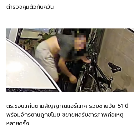
ตำรวจคุมตัวทันควัน
ตร.ขอนแก่นตามสัญญาณแอร์แทค รวบชายวัย 51 ปี
พร้อมจักรยานถูกขโมย ขยายผลรับสารภาพก่อเหตุ
หลายครั้ง