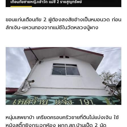
ขอนแก่นเตือนภัย 2 ผู้ต้องสงสัยอ้างเป็นหมอนวด ก่อน
ลักเงิน-แหวนทองจากแม่ชีในวัดหลวงปู่ผาง
หนุ่มเสพยาบ้า เครียดครอบครัวขายที่ดินไม่แบ่งเงิน ใช้
หนังสติ๊กยิงกระจกห้อง ผกก.สภ.บ้านเป็ด 2 นัด