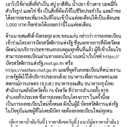
เอาไปใช้จ่ายสิ่งที่จำเป็น สบู่ ยาสีฟัน น้ำปลา ข้าวสาร บะหมี่กึ่ง
สำเร็จรูป และไข่ ซึ่ง เป็นสิ่งที่ต้องใช้ในชีวิตประจำวัน และถ้าขอ
ได้อยากจะขอเพิ่มวงเงินที่โอนเข้าในแต่ละเดือนให้เป็นเดือนละ
1,000 บาท ก็จะช่วยได้เยอะกว่านี้ในแต่ละเดือน
ด้านนายสมศักดิ์ จังตระกุล ผวจ.ขอนแก่น กล่าวว่า การลงทะเบียน
เข้าร่วมโครงการบัตรสวัสดิการแห่งรัฐ ซึ่งนอกจากการที่จังหวัดจะ
จัดหน่วยบริการประชาชนครอบคลุมทุกพื้นที่แล้ว ผู้ที่เข้าเงื่อนไข
สามารถลงทะเบียนผ่านทางออนไลน์ บนหน้าเว็บไซต์ https://
บัตรสวัสดิการแห่งรัฐ.mof.go.th หรือ
https://welfare.mof.go.th และที่จุดรับลงทะเบียนที่หน่วยงาน
ภาครัฐจัดไว้ให้บริการประกอบด้วย ธนาคารเพื่อการเกษตรและ
สหกรณ์การเกษตร (ธ.ก.ส.) ธนาคารออมสิน ธนาคารกรุงไทย
สำนักงานคลังจังหวัดทั้ง 76 จังหวัด ที่ว่าการอำเภอทั้ง 878
อำเภอทั่วประเทศ ซึ่งการลงทะเบียนโครงการฯ ในครั้งนี้จะ
เป็นการลงทะเบียนใหม่ทั้งหมด ดังนั้นผู้มี บัตรสวัสดิการแห่งรัฐ
ในปัจจุบันและผู้ที่ไม่เคยมีบัตร จะต้องลงทะเบียนใหม่ทุกคน
เช็กราคาน้ำมันวันนี้
|
ราคาดีเซลวันนี้
|
แนวโน้มราคาน้ำมัน
|