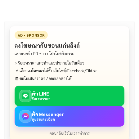
AD • SPONSOR
ลงโฆษณากับขอนแก่นลิงก์
แบนเนอร์ • PR ข่าว • โปรโมตกิจกรรม
⚡ รับเรทราคาและคำแนะนำภายในวันเดียว
📌 เลือกลงโฆษณาได้ทั้ง เว็บไซต์/Facebook/Tiktok
🧾 ขอใบเสนอราคา / ออกเอกสารได้
ทัก LINE
รับเรทราคา
ทัก Messenger
คุยรายละเอียด
ตอบกลับเร็วในเวลาทำการ