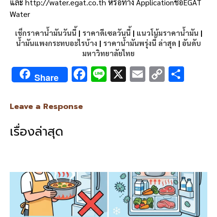
และ
http://water.egat.co.th
หรือทาง
Application
ชื่อ
EGAT
Water
เช็กราคาน้ำมันวันนี้
|
ราคาดีเซลวันนี้
|
แนวโน้มราคาน้ำมัน
|
น้ำมันแพงกระทบอะไรบ้าง
|
ราคาน้ำมันพรุ่งนี้ ล่าสุด
|
อันดับ
มหาวิทยาลัยไทย
F
Li
X
E
C
S
Share
ac
n
m
o
h
e
e
ai
py
ar
Leave a Response
b
l
Li
e
เรื่องล่าสุด
o
n
o
k
k