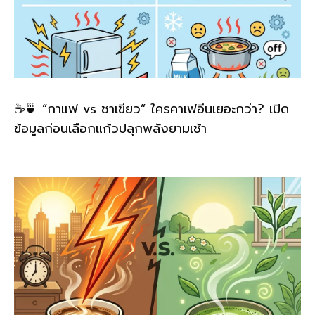
☕🍵 “กาแฟ vs ชาเขียว” ใครคาเฟอีนเยอะกว่า? เปิด
ข้อมูลก่อนเลือกแก้วปลุกพลังยามเช้า