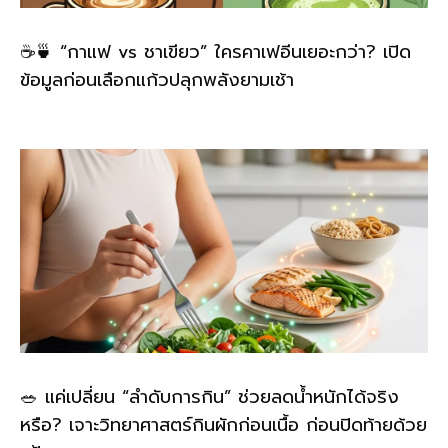
☕🍵 “กาแฟ vs ชาเขียว” ใครคาเฟอีนเยอะกว่า? เปิด
ข้อมูลก่อนเลือกแก้วปลุกพลังยามเช้า
🥗 แค่เปลี่ยน “ลำดับการกิน” ช่วยลดน้ำหนักได้จริง
หรือ? เจาะวิทยาศาสตร์กินผักก่อนเนื้อ ก่อนปิดท้ายด้วย