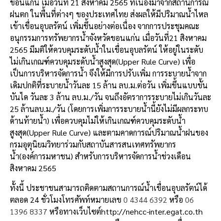
ขอนแก่น
เมื่อวันที่
21
สิงหาคม
2565
ที่เนื่องมาจากสถานการณ์
ฝนตก
ในพื้นที่ต่างๆ
ของประเทศไทย
ส่งผลให้มีปริมาณน้ำไหล
เข้าเขื่อนอุบลรัตน์
เพิ่มขึ้นอย่างต่อเนื่อง
จากการประชุมคณะ
อนุกรรมการทรัพยากรน้ำจังหวัดขอนแก่น
เมื่อวันที่
21
สิงหาคม
2565
มีมติให้ควบคุมระดับน้ำในเขื่อนอุบลรัตน์
ให้อยู่ในระดับ
ไม่เกินเกณฑ์ควบคุมระดับน้ำสูงสุด
(Upper Rule Curve)
เพื่อ
เป็นการบริหารจัดการน้ำ
จึงให้มีการปรับเพิ่ม
การระบายน้ำจาก
เดิมปกติที่ระบายน้ำวันละ
15
ล้าน
ลบ
.
ม
.
ต่อวัน
เพิ่มขึ้นแบบขั้น
บันได
วันละ
3
ล้าน
ลบ
.
ม
./
วัน
จนถึงอัตราการระบายไม่เกินวันละ
25
ล้าน
ลบ
.
ม
./
วัน
(
โดยการเพิ่มการระบายน้ำนี้ยังไม่มีผลกระทบ
ด้านท้ายน้ำ
)
เพื่อควบคุมไม่ให้เกินเกณฑ์ควบคุมระดับน้ำ
สูงสุด
(Upper Rule Curve)
และตามคาดการณ์ปริมาณน้ำฝนของ
กรมอุตุนิยมวิทยาร่วมกับสถาบันสารสนเทศทรัพยากร
น้ำ
(
องค์การมหาชน
)
สำหรับการบริหารจัดการน้ำช่วงเดือน
สิงหาคม
2565
ทั้งนี้
ประชาชนสามารถติดตามสถานการณ์น้ำเขื่อนอุบลรัตน์ได้
ตลอด
24
ชั่วโมง
โทรศัพท์หมายเลข
0 4344 6392
หรือ
06
1396 8337
หรือทางเว็บไซต์
http://nehcc-inter.egat.co.th