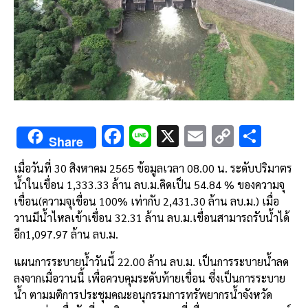
F
Li
X
E
C
S
Share
ac
n
m
o
h
เมื่อวันที่
30
สิงหาคม
2565
ข้อมูลเวลา
08.00
น
.
ระดับปริมาตร
e
e
ai
py
ar
น้ำในเขื่อน
1,333.33
ล้าน
ลบ
.
ม
.
คิดเป็น
54.84 %
ของความจุ
b
l
Li
e
เขื่อน
(
ความจุเขื่อน
100%
เท่ากับ
2,431.30
ล้าน
ลบ
.
ม
.)
เมื่อ
o
n
วานมีน้ำไหลเข้าเขื่อน
32.31
ล้าน
ลบ
.
ม
.
เขื่อนสามารถรับน้ำได้
อีก
1,097.97
ล้าน
ลบ
.
ม
.
o
k
k
แผนการระบายน้ำวันนี้
22.00
ล้าน
ลบ
.
ม
.
เป็นการระบายน้ำลด
ลงจากเมื่อวานนี้
เพื่อควบคุมระดับท้ายเขื่อน
ซึ่งเป็นการระบาย
น้ำ
ตามมติการประชุมคณะอนุกรรมการทรัพยากรน้ำจังหวัด