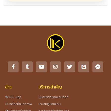
ข่าว
บริการสำคัญ
📲 KKL App
มุมสมาชิกขอนแก่นลิงก์
🎨 เครื่องมือแต่งภาพ
หางาน@ขอนแก่น
🌤️ พยากรณ์อากาศ
ลงประกาศรับสมัครงาน